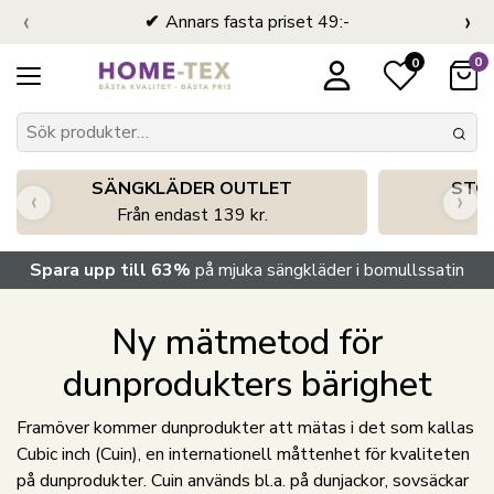
‹
›
Annars fasta priset 49:-
0
0
SÄNGKLÄDER OUTLET
STO
‹
›
Från endast 139 kr.
S
Spara upp till 63%
på mjuka sängkläder i bomullssatin
Ny mätmetod för
dunprodukters bärighet
Framöver kommer dunprodukter att mätas i det som kallas
Cubic inch (Cuin), en internationell måttenhet för kvaliteten
på dunprodukter. Cuin används bl.a. på dunjackor, sovsäckar