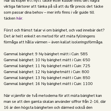
När du köper ett nytt täcke eller kudde finns det några
viktiga faktorer att tänka på så att du får precis det täcke
som passar dina behov – mer info finns i vår guide till
täcken
här
.
Först och främst talar vi om bärighet, och vad innebär det?
Det är helt enkelt en metod för att mäta fyllningens
förmåga att hålla värmen – även kallat isoleringsförmåga.
Gammal bärighet: 9 Ny bärighet mätt i Cuin: 585
Gammal bärighet: 10 Ny bärighet mätt i Cuin: 650
Gammal bärighet: 11 Ny bärighet mätt i Cuin: 725
Gammal bärighet: 12 Ny bärighetmätt i Cuin: 800
Gammal bärighet: 13 Ny bärighet mätt i Cuin: 850
Gammal bärighet: 16 Ny bärighet mätt i Cuin: 1100
När vi jämför de två metoderna för att mäta bärighet kan
man se att den gamla skalan använder siffror från 2-16, där
16 är den högsta bärigheten och därmed också den