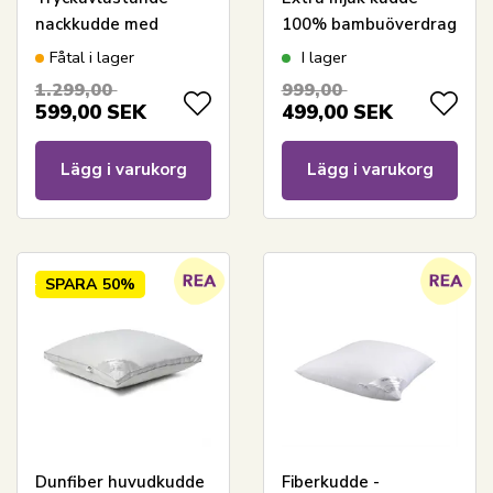
nackkudde med
100% bambuöverdrag
memoryskum - Zen
- Nordstrand Home
Fåtal i lager
I lager
Sleep Hilda
1.299,00
999,00
599,00
SEK
499,00
SEK
Lägg i varukorg
Lägg i varukorg
SPARA
50%
Dunfiber huvudkudde
Fiberkudde -