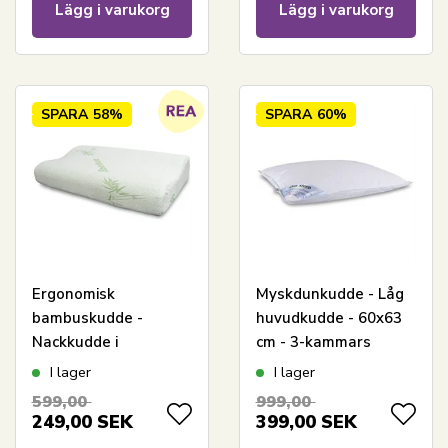
Lägg i varukorg
Lägg i varukorg
SPARA
58%
SPARA
60%
Ergonomisk
Myskdunkudde - Låg
bambuskudde -
huvudkudde - 60x63
Nackkudde i
cm - 3-kammars
memoryskum - Zen
huvudkudde - Zen
I lager
I lager
Sleep
Sleep
599,00
999,00
249,00
SEK
399,00
SEK