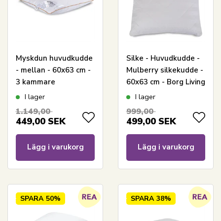
Myskdun huvudkudde
Silke - Huvudkudde -
- mellan - 60x63 cm -
Mulberry silkekudde -
3 kammare
60x63 cm - Borg Living
huvudkudde - Borg
I lager
I lager
Living - Dream
1.149,00
999,00
449,00
SEK
499,00
SEK
Lägg i varukorg
Lägg i varukorg
SPARA
50%
SPARA
38%