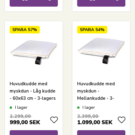
SPARA
57%
SPARA
54%
Huvudkudde med
Huvudkudde med
myskdun - Låg kudde
myskdun -
- 60x63 cm - 3-lagers
Mellankudde - 3-
dunkudde - Premium
kammars dunkudde -
I lager
I lager
By Borg
60x63 cm - Premium
2.299,00
2.399,00
By Borg
999,00
SEK
1.099,00
SEK