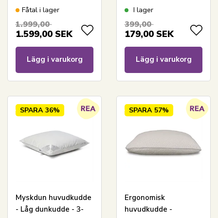
kudde - Feng Shui
huvudkudde - 60x63
Fåtal i lager
I lager
Ekologisk
cm - Borg Living
1.999,00
399,00
1.599,00
SEK
179,00
SEK
Lägg i varukorg
Lägg i varukorg
SPARA
36%
SPARA
57%
Myskdun huvudkudde
Ergonomisk
- Låg dunkudde - 3-
huvudkudde -