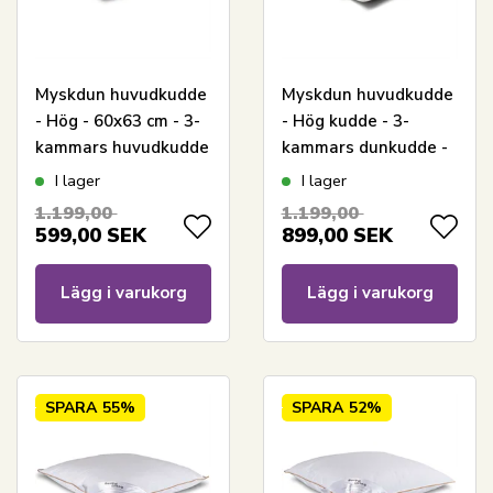
Myskdun huvudkudde
Myskdun huvudkudde
- Hög - 60x63 cm - 3-
- Hög kudde - 3-
kammars huvudkudde
kammars dunkudde -
- Borg Living
60x63 cm -
I lager
I lager
Nordstrand Home
1.199,00
1.199,00
myskdunkudde
599,00
SEK
899,00
SEK
Lägg i varukorg
Lägg i varukorg
SPARA
55%
SPARA
52%