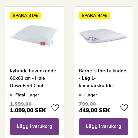
SPARA
31%
SPARA
44%
Kylande huvudkudde -
Barnets första kudde
60x63 cm - Høie
- Låg 1-
DownFeel Cool -
kammarskudde -
Justerbar kudde -
Huvudkudde 60x63
Fåtal i lager
I lager
Høie Of Scandinavia
cm - Barnkudde - Zen
1.599,00
799,00
Sleep
1.099,00
SEK
449,00
SEK
Lägg i varukorg
Lägg i varukorg