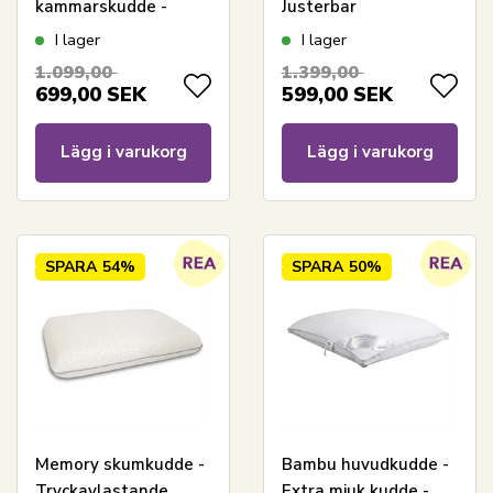
kammarskudde -
Justerbar
60x63 cm -
memoryskumkudde -
I lager
I lager
Nordstrand Home
Nackkudde - Zen
1.099,00
1.399,00
Sleep Tora
699,00
SEK
599,00
SEK
Lägg i varukorg
Lägg i varukorg
SPARA
54%
SPARA
50%
Memory skumkudde -
Bambu huvudkudde -
Tryckavlastande
Extra mjuk kudde -