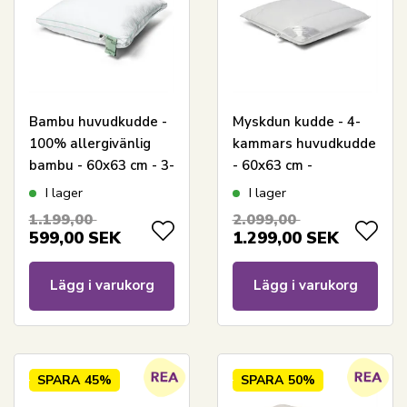
Bambu huvudkudde -
Myskdun kudde - 4-
100% allergivänlig
kammars huvudkudde
bambu - 60x63 cm - 3-
- 60x63 cm -
kammarskudde -
Nordstrand Home
I lager
I lager
Nature By Borg
1.199,00
2.099,00
599,00
SEK
1.299,00
SEK
Lägg i varukorg
Lägg i varukorg
SPARA
45%
SPARA
50%