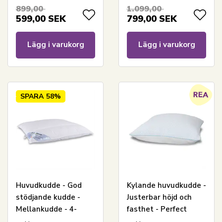
cm - Allergo - Høie of
huvudkudde -
899,00
1.099,00
Scandinavia
Softfeel - Høie Of
599,00
SEK
799,00
SEK
Scandinavia
Lägg i varukorg
Lägg i varukorg
SPARA
58%
Huvudkudde - God
Kylande huvudkudde -
stödjande kudde -
Justerbar höjd och
Mellankudde - 4-
fasthet - Perfect
kammarskudde -
Dream-kudden -