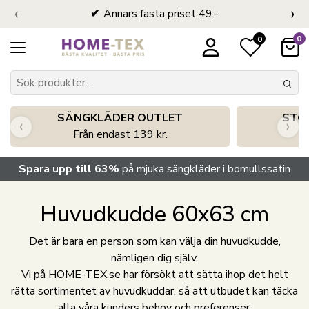
‹
›
Annars fasta priset 49:-
0
0
SÄNGKLÄDER OUTLET
STO
‹
›
Från endast 139 kr.
S
Spara upp till 63%
på mjuka sängkläder i bomullssatin
Huvudkudde 60x63 cm
Det är bara en person som kan välja din huvudkudde,
nämligen dig själv.
Vi på HOME-TEX.se har försökt att sätta ihop det helt
rätta sortimentet av huvudkuddar, så att utbudet kan täcka
alla våra kunders behov och preferenser.