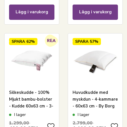
Lägg i varukorg
Lägg i varukorg
SPARA
62%
SPARA
57%
Silkeskudde - 100%
Huvudkudde med
Mjukt bambu-bolster
myskdun - 4-kammare
- Kudde 60x63 cm - 3-
- 60x63 cm - By Borg
kammars huvudkudde
I lager
I lager
- Nature By Borg
1.299,00
2.799,00