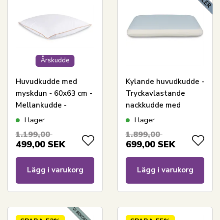
Årskudde
Huvudkudde med
Kylande huvudkudde -
myskdun - 60x63 cm -
Tryckavlastande
Mellankudde -
nackkudde med
Årspuden 2025 - 3
memoryskum och
I lager
I lager
kammare - Borg Living
kylande gel
1.199,00
1.899,00
499,00
SEK
699,00
SEK
Lägg i varukorg
Lägg i varukorg