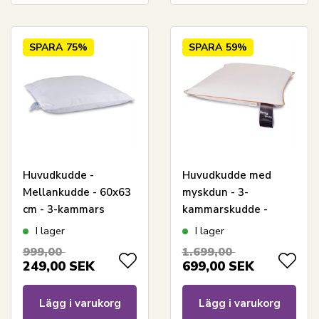
SPARA
75%
SPARA
59%
Huvudkudde -
Huvudkudde med
Mellankudde - 60x63
myskdun - 3-
cm - 3-kammars
kammarskudde -
kombikudde - Zen
Medelhög - 60x63 cm
I lager
I lager
Sleep
- Borg Living
999,00
1.699,00
249,00
SEK
699,00
SEK
Lägg i varukorg
Lägg i varukorg