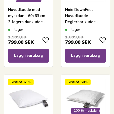
Huvudkudde med
Høie DownFeel -
myskdun - 60x63 cm -
Huvudkudde -
3-lagers dunkudde -
Reglerbar kudde -
SLEEP TECH By Borg
60x63 cm - Høie Of
I lager
I lager
Scandinavia
1.999,00
1.099,00
799,00
SEK
799,00
SEK
Lägg i varukorg
Lägg i varukorg
SPARA
61%
SPARA
50%
100 % myskdun i