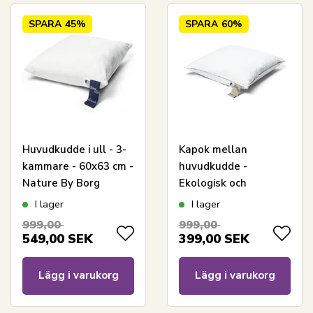
SPARA
45%
SPARA
60%
Huvudkudde i ull - 3-
Kapok mellan
kammare - 60x63 cm -
huvudkudde -
Nature By Borg
Ekologisk och
allergivänlig kudde -
I lager
I lager
60x63 cm - Nature By
999,00
999,00
Borg
549,00
SEK
399,00
SEK
Lägg i varukorg
Lägg i varukorg