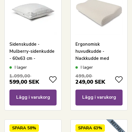
Sidenskudde -
Ergonomisk
Mulberry-sidenkudde
huvudkudde -
- 60x63 cm -
Nackkudde med
Nordstrand Home
inbyggt stöd -
I lager
I lager
Memoryskumkudde
1.099,00
499,00
599,00
SEK
249,00
SEK
Lägg i varukorg
Lägg i varukorg
SPARA
58%
SPARA
63%