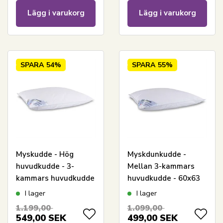
Lägg i varukorg
Lägg i varukorg
SPARA
54%
SPARA
55%
Myskudde - Hög
Myskdunkudde -
huvudkudde - 3-
Mellan 3-kammars
kammars huvudkudde
huvudkudde - 60x63
- 60x63 cm - Zen
cm - Zen Sleep
I lager
I lager
Sleep
1.199,00
1.099,00
549,00
SEK
499,00
SEK