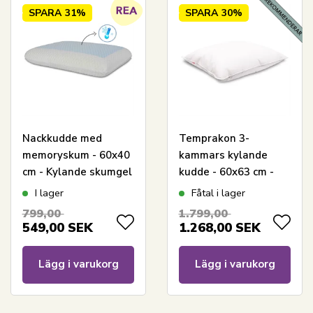
SPARA
31%
SPARA
30%
Nackkudde med
Temprakon 3-
memoryskum - 60x40
kammars kylande
cm - Kylande skumgel
kudde - 60x63 cm -
- Tryckavlastande
Temperaturreglerande
I lager
Fåtal i lager
huvudkudde
huvudkudde
799,00
1.799,00
549,00
SEK
1.268,00
SEK
Lägg i varukorg
Lägg i varukorg