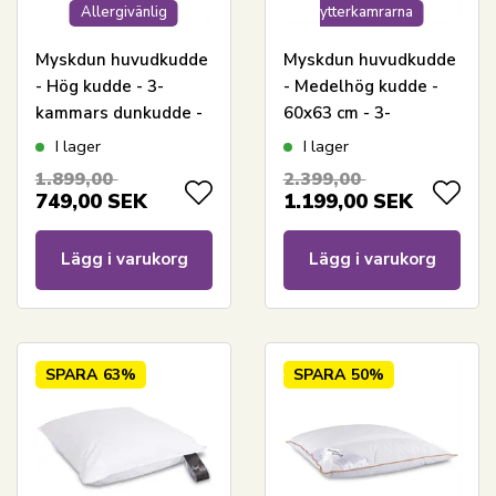
Allergivänlig
ytterkamrarna
Myskdun huvudkudde
Myskdun huvudkudde
- Hög kudde - 3-
- Medelhög kudde -
kammars dunkudde -
60x63 cm - 3-
60x63 cm - Lilly -
kammars dunkudde -
I lager
I lager
Royal By Borg
Royal By Borg Daisy
1.899,00
2.399,00
749,00
SEK
1.199,00
SEK
Lägg i varukorg
Lägg i varukorg
SPARA
63%
SPARA
50%