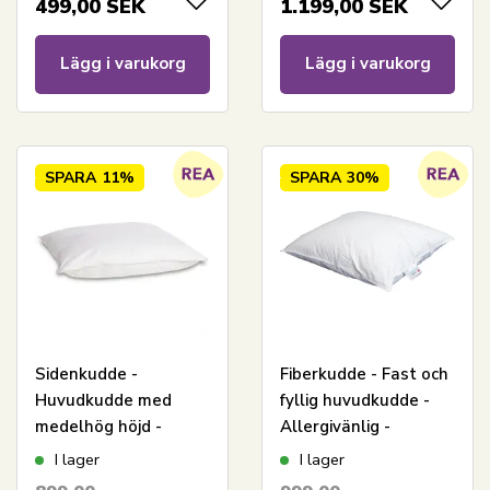
499,00
SEK
1.199,00
SEK
Lägg i varukorg
Lägg i varukorg
SPARA
11%
SPARA
30%
Sidenkudde -
Fiberkudde - Fast och
Huvudkudde med
fyllig huvudkudde -
medelhög höjd -
Allergivänlig -
60x63 cm - Butterfly
60x63cm - Høie
I lager
I lager
Silk
Optimal kudde