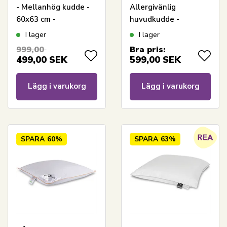
- Mellanhög kudde -
Allergivänlig
60x63 cm -
huvudkudde -
Nordstrand Home
60x63cm -
I lager
I lager
Nordstrand Home
999,00
Bra pris:
499,00
SEK
599,00
SEK
Lägg i varukorg
Lägg i varukorg
SPARA
60%
SPARA
63%