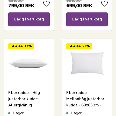
899,00
999,00
799,00
SEK
699,00
SEK
Lägg i varukorg
Lägg i varukorg
SPARA
33%
SPARA
27%
Fiberkudde - Hög
Fiberkudde -
justerbar kudde -
Mellanhög justerbar
Allergivänlig
kudde - 60x63 cm -
huvudkudde - 60x63
Allergivänlig
I lager
I lager