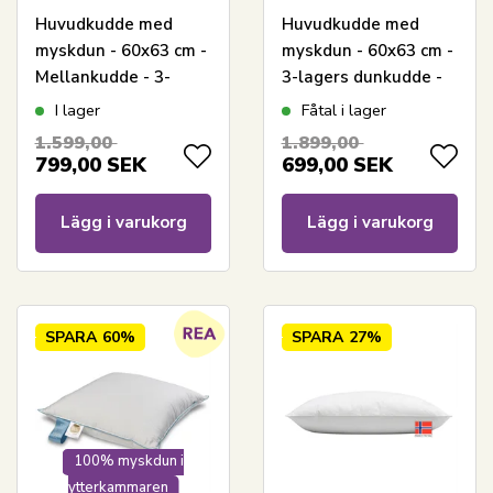
Huvudkudde med
Huvudkudde med
myskdun - 60x63 cm -
myskdun - 60x63 cm -
Mellankudde - 3-
3-lagers dunkudde -
kammars dunkudde -
Dansk Favoritkudde
I lager
Fåtal i lager
Nordstrand Home
1.599,00
1.899,00
799,00
SEK
699,00
SEK
Lägg i varukorg
Lägg i varukorg
SPARA
60%
SPARA
27%
100% myskdun i
ytterkammaren