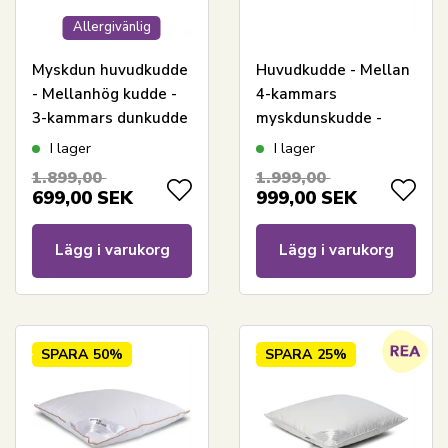
Allergivänlig
Myskdun huvudkudde
Huvudkudde - Mellan
- Mellanhög kudde -
4-kammars
3-kammars dunkudde
myskdunskudde -
- 60x63 cm - Lilly -
60x63 cm - Borg Living
I lager
I lager
Royal By Borg
1.899,00
1.999,00
699,00
SEK
999,00
SEK
Lägg i varukorg
Lägg i varukorg
SPARA
50%
SPARA
25%