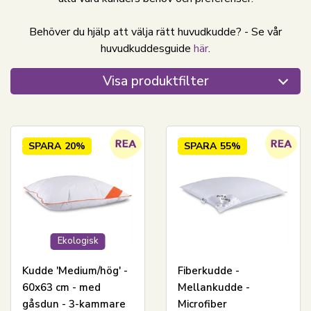
Behöver du hjälp att välja rätt huvudkudde? - Se vår
huvudkuddesguide
här
.
Visa produktfilter
SPARA
20%
SPARA
55%
Ekologisk
Kudde 'Medium/hög' -
Fiberkudde -
60x63 cm - med
Mellankudde -
gåsdun - 3-kammare
Microfiber