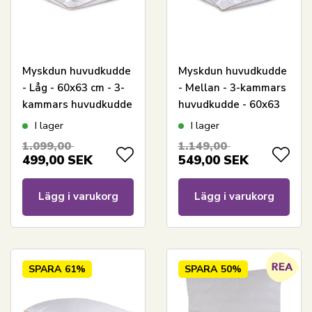
Myskdun huvudkudde
Myskdun huvudkudde
- Låg - 60x63 cm - 3-
- Mellan - 3-kammars
kammars huvudkudde
huvudkudde - 60x63
- Borg Living
cm - Borg Living
I lager
I lager
1.099,00
1.149,00
499,00
SEK
549,00
SEK
Lägg i varukorg
Lägg i varukorg
SPARA
61%
SPARA
50%