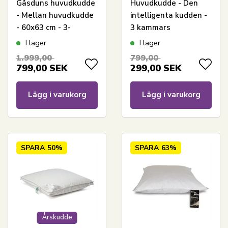
Gåsduns huvudkudde
Huvudkudde - Den
- Mellan huvudkudde
intelligenta kudden -
- 60x63 cm - 3-
3 kammars
kammarskudde - Borg
mellanhuvudkudde -
I lager
I lager
Living
60x63 cm - Borg Living
1.999,00
799,00
799,00
SEK
299,00
SEK
Lägg i varukorg
Lägg i varukorg
SPARA
50%
SPARA
63%
Årskudde