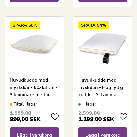
SPARA
50%
SPARA
54%
Huvudkudde med
Huvudkudde med
myskdun - 60x63 cm -
myskdun - Hög fyllig
3 kammare mellan
kudde - 3-kammars
dyna - Elegance By
dunkudde - 60x63 cm
Fåtal i lager
I lager
Borg
- Premium By Borg
1.999,00
2.599,00
999,00
SEK
1.199,00
SEK
Lägg i varukorg
Lägg i varukorg