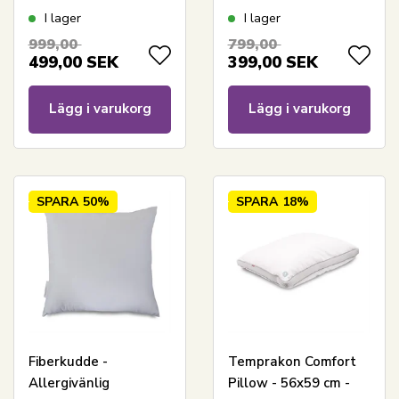
cm - Borg Living
cm - Mellan - Zen
I lager
I lager
Sleep
999,00
799,00
499,00
SEK
399,00
SEK
Lägg i varukorg
Lägg i varukorg
SPARA
50%
SPARA
18%
Fiberkudde -
Temprakon Comfort
Allergivänlig
Pillow - 56x59 cm -