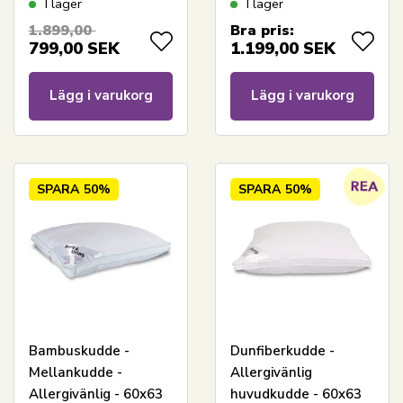
I lager
I lager
60x63 cm - Zen Sleep
60x63 cm -
1.899,00
Bra pris:
Allergivänlig
799,00
SEK
1.199,00
SEK
Lägg i varukorg
Lägg i varukorg
SPARA
50%
SPARA
50%
Bambuskudde -
Dunfiberkudde -
Mellankudde -
Allergivänlig
Allergivänlig - 60x63
huvudkudde - 60x63