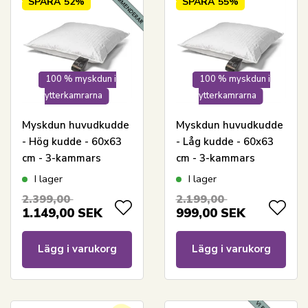
SPARA
52%
SPARA
55%
100 % myskdun i
100 % myskdun i
ytterkamrarna
ytterkamrarna
Myskdun huvudkudde
Myskdun huvudkudde
- Hög kudde - 60x63
- Låg kudde - 60x63
cm - 3-kammars
cm - 3-kammars
dunkudde - Royal By
dunkudde - Royal By
I lager
I lager
Borg Daisy
Borg Daisy
2.399,00
2.199,00
1.149,00
SEK
999,00
SEK
Lägg i varukorg
Lägg i varukorg