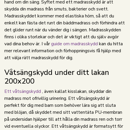
hand om din säng. Syftet med ett madrasskydd är att
skydda din madrass från smuts, bakterier och svett.
Madrasskyddet kommer med elastiska hörn, så att du
enkelt kan fästa det runt din bäddmadrass och förhindra att
det glider runt när du vänder dig i sängen. Madrasskydden
finns i olika storlekar och det är viktigt att du själv avgör
vad dina behov är. I vår
guide om madrasskydd
kan du hitta
mer relevant information och förhoppningsvis få hjälp med
att välja rätt madrasskydd för dig.
Våtsängskydd under ditt lakan
200x200
Ett våtsängskydd
, även kallat kisslakan, skyddar din
madrass mot ofrivillig urinering. Ett våtsängskydd är
perfekt för dig med barn som behöver lära sig att sluta
med blöjan, då skyddet med sitt vattentäta PU-membran
på undersidan hjälper till att hålla din madrass ren och torr
vid eventuella olyckor. Ett våtsängskydd är formatsytt för