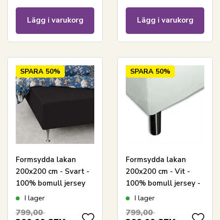
Lägg i varukorg
Lägg i varukorg
SPARA
50%
SPARA
50%
Formsydda lakan
Formsydda lakan
200x200 cm - Svart -
200x200 cm - Vit -
100% bomull jersey
100% bomull jersey -
lakan - lakan till stor
Dra-på-lakan för stor
I lager
I lager
dubbelsäng
dubbelsäng
799,00
799,00