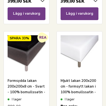
399,00
SEK
399,00
SEK
Lägg i varukorg
Lägg i varukorg
SPARA
33%
Formsydda lakan
Mjukt lakan 200x200
200x200x8 cm - Svart
cm - formsytt lakan i
- 100% bomullssatin -
100% bomullssatin -
Lakan för
Vitt boxlakan till
I lager
I lager
bäddmadrass
madrass - Borås