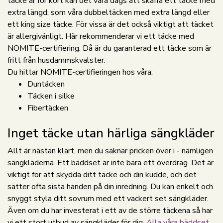
täcke är för kort kan det vara dags att skaffa ett täcke med
extra längd, som våra dubbeltäcken med extra längd eller
ett king size täcke. För vissa är det också viktigt att täcket
är allergivänligt. Här rekommenderar vi ett täcke med
NOMITE-certifiering. Då är du garanterad ett täcke som är
fritt från husdammskvalster.
Du hittar NOMITE-certifieringen hos våra:
Duntäcken
Täcken i silke
Fibertäcken
Inget täcke utan härliga sängkläder
Allt är nästan klart, men du saknar pricken över i - nämligen
sängkläderna. Ett bäddset är inte bara ett överdrag. Det är
viktigt för att skydda ditt täcke och din kudde, och det
sätter ofta sista handen på din inredning. Du kan enkelt och
snyggt styla ditt sovrum med ett vackert set sängkläder.
Även om du har investerat i ett av de större täckena så har
vi ett stort utbud av sängkläder för dig.
Alla våra bäddset