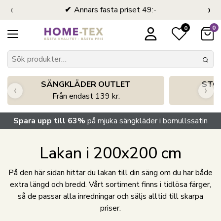
‹
›
Annars fasta priset 49:-
0
0
SÄNGKLÄDER OUTLET
STO
‹
›
Från endast 139 kr.
S
Spara upp till 63%
på mjuka sängkläder i bomullssatin
Lakan i 200x200 cm
På den här sidan hittar du lakan till din säng om du har både
extra längd och bredd. Vårt sortiment finns i tidlösa färger,
så de passar alla inredningar och säljs alltid till skarpa
priser.