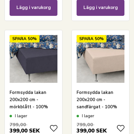
Lägg i varukorg
Lägg i varukorg
SPARA
50%
SPARA
50%
Formsydda lakan
Formsydda lakan
200x200 cm -
200x200 cm -
mörkblått - 100%
sandfärgat - 100%
bomull jersey - för
bomull jersey - för
I lager
I lager
stor dubbelsäng
stor dubbelsäng
799,00
799,00
399,00
SEK
399,00
SEK