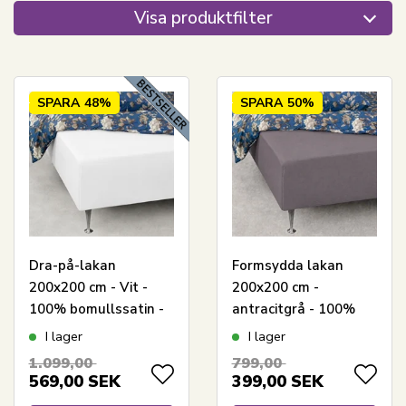
Visa produktfilter
SPARA
48%
SPARA
50%
Dra-på-lakan
Formsydda lakan
200x200 cm - Vit -
200x200 cm -
100% bomullssatin -
antracitgrå - 100%
Dra-på-lakan för
bomull jersey lakan -
I lager
I lager
madrass
lakan till stor
1.099,00
799,00
dubbelsäng
569,00
SEK
399,00
SEK