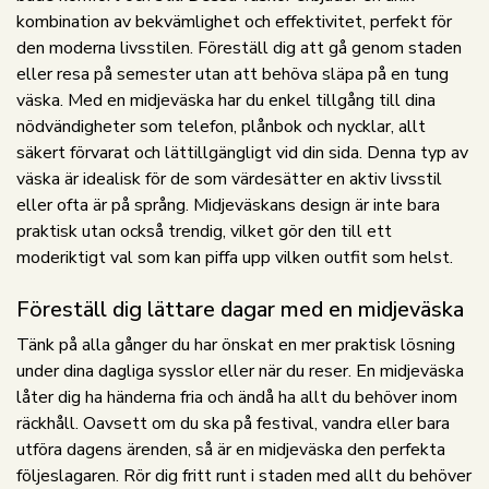
kombination av bekvämlighet och effektivitet, perfekt för
den moderna livsstilen. Föreställ dig att gå genom staden
eller resa på semester utan att behöva släpa på en tung
väska. Med en midjeväska har du enkel tillgång till dina
nödvändigheter som telefon, plånbok och nycklar, allt
säkert förvarat och lättillgängligt vid din sida. Denna typ av
väska är idealisk för de som värdesätter en aktiv livsstil
eller ofta är på språng. Midjeväskans design är inte bara
praktisk utan också trendig, vilket gör den till ett
moderiktigt val som kan piffa upp vilken outfit som helst.
Föreställ dig lättare dagar med en midjeväska
Tänk på alla gånger du har önskat en mer praktisk lösning
under dina dagliga sysslor eller när du reser. En midjeväska
låter dig ha händerna fria och ändå ha allt du behöver inom
räckhåll. Oavsett om du ska på festival, vandra eller bara
utföra dagens ärenden, så är en midjeväska den perfekta
följeslagaren. Rör dig fritt runt i staden med allt du behöver