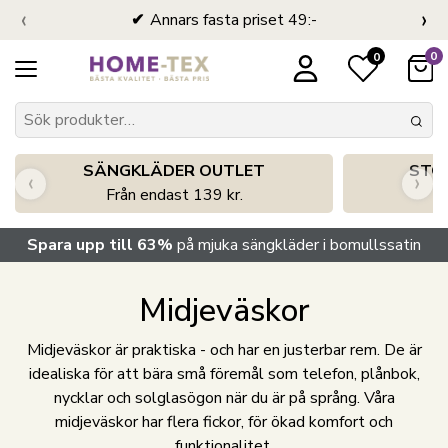
‹
›
Annars fasta priset 49:-
0
0
SÄNGKLÄDER OUTLET
STO
‹
›
Från endast 139 kr.
S
Spara upp till 63%
på mjuka sängkläder i bomullssatin
Midjeväskor
Midjeväskor är praktiska - och har en justerbar rem. De är
idealiska för att bära små föremål som telefon, plånbok,
nycklar och solglasögon när du är på språng. Våra
midjeväskor har flera fickor, för ökad komfort och
funktionalitet.