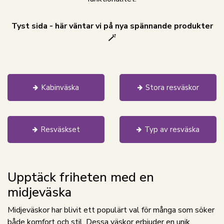
Tyst sida - här väntar vi på nya spännande produkter
🪄
Kabinväska
Stora resväskor
Resväskset
Typ av resväska
Upptäck friheten med en
midjeväska
Midjeväskor har blivit ett populärt val för många som söker
både komfort och stil. Dessa väskor erbjuder en unik