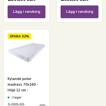
Premium By Borg
Lägg i varukorg
Lägg i varukorg
SPARA
52%
Kylande junior
madrass 70x160 -
Höjd 12 cm -
Skummadrass med
I lager
kylande memoryskum
3.099,00