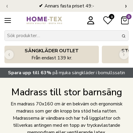
‹
›
Annars fasta priset 49:-
0
0
SÄNGKLÄDER OUTLET
STO
‹
›
Från endast 139 kr.
S
Spara upp till 63%
på mjuka sängkläder i bomullssatin
Madrass till stor barnsäng
En madrass 70x160 cm är en bekväm och ergonomisk
madrass som ger din kropp bra stöd hela natten.
Madrasserna är vändbara och har två liggplattor och
tillverkas antingen med en topp av tryckavlastande
memoryfoam eller ventilerande latex.