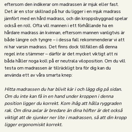
eftersom den indikerar om madrassen är mjuk eller fast.
Det är en stor skillnad på hur du ligger i en mjuk madrass
jämfört med en hård madrass, och din kroppsbyggnad spelar
också en roll. Ofta vill mannen i ett förhållande ha en
hårdare madrass än kvinnan, eftersom mannen vanligtvis är
både längre och tyngre – i dessa fall rekommenderar vi att
ni har varsin madrass. Det finns dock tillfällen då denna
regel inte stämmer – därför är det mycket viktigt att ni
båda håller noga koll på er neutrala viloposition. Om du vill
testa om madrassen är tillräckligt bra för dig kan du
använda ett av våra smarta knep:
Hitta madrassen du har blivit kär i och lägg dig på sidan.
Om du inte kan få in en hand under kroppen i denna
position ligger du korrekt. Kom ihåg att hålla ryggraden
rak. Om dina axlar är bredare än dina höfter är det också
viktigt att de sjunker ner lite i madrassen, så att din kropp
ligger ergonomiskt korrekt.