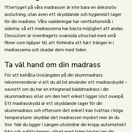
Yttertyget på våra madrasser är inte bara en dekorativ
avslutning, utan även ett skyddande och hygieniskt lager
för din madrass. Våra vadderingar har ventilationshål i
sidorna, så att madrasserna har bästa möjlighet att andas.
Dessutom är överdragets ovansida utrustad med små
fibrer som hjälper till att förhindra att fukt tränger in i
madrasserna och skadar dem med tiden.
Ta väl hand om din madrass
För att behålla livslängden på din skummadrass
rekommenderar vi att du alltid använder ett madrasskydd –
oavsett om du har en integrerad bäddmadrass i din
skummadrass eller om den helt enkelt ligger löst ovanpå.
Ett madrasskydd är ett skyddande lager för din
skummadrass och eftersom det enkelt kan tvättas i höga
temperaturer skyddar det madrassen mycket mer än du
tror. När du ligger i sängen utsöndrar din kropp automatiskt
fukt och avfallsämnen, vilket med tiden bryter ner din