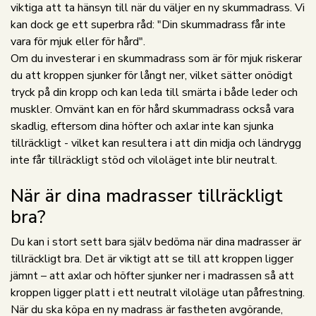
viktiga att ta hänsyn till när du väljer en ny skummadrass. Vi
kan dock ge ett superbra råd: "Din skummadrass får inte
vara för mjuk eller för hård".
Om du investerar i en skummadrass som är för mjuk riskerar
du att kroppen sjunker för långt ner, vilket sätter onödigt
tryck på din kropp och kan leda till smärta i både leder och
muskler. Omvänt kan en för hård skummadrass också vara
skadlig, eftersom dina höfter och axlar inte kan sjunka
tillräckligt - vilket kan resultera i att din midja och ländrygg
inte får tillräckligt stöd och viloläget inte blir neutralt.
När är dina madrasser tillräckligt
bra?
Du kan i stort sett bara själv bedöma när dina madrasser är
tillräckligt bra. Det är viktigt att se till att kroppen ligger
jämnt – att axlar och höfter sjunker ner i madrassen så att
kroppen ligger platt i ett neutralt viloläge utan påfrestning.
När du ska köpa en ny madrass är fastheten avgörande,