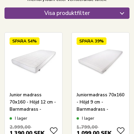
Visa produktfilter
SPARA
54%
SPARA
39%
Junior madrass
Juniormadrass 70x160
70x160 - Höjd 12 cm -
- Höjd 9 cm -
Barnmadrass -
Barnmadrass -
Skummadrass med
Skummadrass med
I lager
I lager
tryckavlastande
cold foam - Zen Sleep
2.999,00
1.799,00
memoryskum -
1.390,00
SEK
1.099,00
SEK