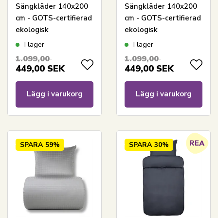
Sängkläder 140x200
Sängkläder 140x200
cm - GOTS-certifierad
cm - GOTS-certifierad
ekologisk
ekologisk
bomullssatin - Gröna
bomullssatin -
I lager
I lager
jacquardvävda rutor
Plommonfärgad
1.099,00
1.099,00
jacquardvävd rutig
449,00
SEK
449,00
SEK
Lägg i varukorg
Lägg i varukorg
SPARA
59%
SPARA
30%