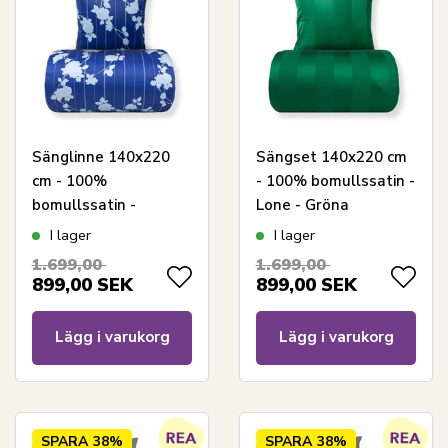
Sänglinne 140x220
Sängset 140x220 cm
cm - 100%
- 100% bomullssatin -
bomullssatin -
Lone - Gröna
Rosenbloom - Blått
jacquardvävda ränder
I lager
I lager
blommigt och randigt
1.699,00
1.699,00
print
899,00
SEK
899,00
SEK
Lägg i varukorg
Lägg i varukorg
SPARA
38%
SPARA
38%