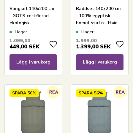
Sängset 140x200 cm
Bäddset 140x200 cm
- GOTS‑certifierad
- 100% egyptisk
ekologisk
bomullssatin - Høie
bomullssatin - Grå
Of Scandinavia -
I lager
I lager
jacquardvävda rutor
Elegance Blå
1.099,00
1.999,00
449,00
SEK
1.399,00
SEK
Lägg i varukorg
Lägg i varukorg
SPARA
56%
SPARA
56%