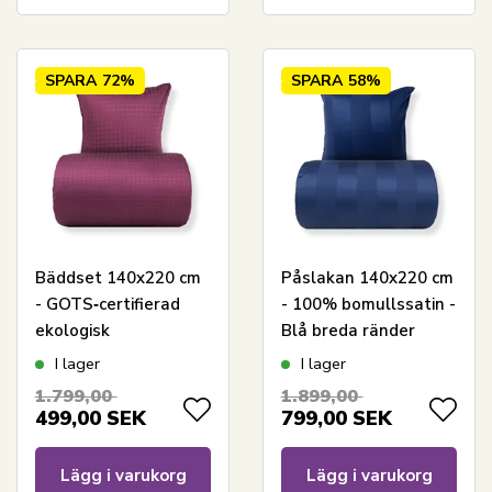
SPARA
72%
SPARA
58%
Bäddset 140x220 cm
Påslakan 140x220 cm
- GOTS‑certifierad
- 100% bomullssatin -
ekologisk
Blå breda ränder
bomullssatin -
I lager
I lager
Plommonfärgat
1.799,00
1.899,00
jacquardvävt
499,00
SEK
799,00
SEK
rutmönster
Lägg i varukorg
Lägg i varukorg