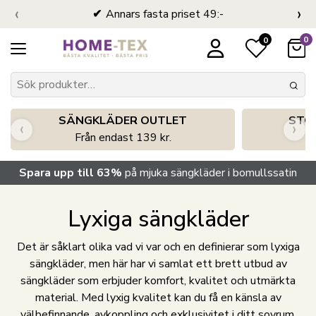
‹
›
Annars fasta priset 49:-
0
0
SÄNGKLÄDER OUTLET
STO
‹
›
Från endast 139 kr.
S
Spara upp till 63%
på mjuka sängkläder i bomullssatin
Lyxiga sängkläder
Det är såklart olika vad vi var och en definierar som lyxiga
sängkläder, men här har vi samlat ett brett utbud av
sängkläder som erbjuder komfort, kvalitet och utmärkta
material. Med lyxig kvalitet kan du få en känsla av
välbefinnande, avkoppling och exklusivitet i ditt sovrum.