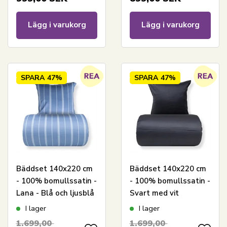
Lägg i varukorg
Lägg i varukorg
SPARA
47%
SPARA
47%
Bäddset 140x220 cm
Bäddset 140x220 cm
- 100% bomullssatin -
- 100% bomullssatin -
Lana - Blå och ljusblå
Svart med vit
ränder
pipingkant
I lager
I lager
1.699,00
1.699,00