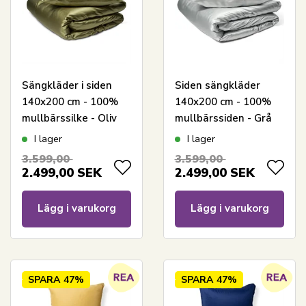
Sängkläder i siden
Siden sängkläder
140x200 cm - 100%
140x200 cm - 100%
mullbärssilke - Oliv
mullbärssiden - Grå
I lager
I lager
3.599,00
3.599,00
2.499,00
SEK
2.499,00
SEK
Lägg i varukorg
Lägg i varukorg
SPARA
47%
SPARA
47%