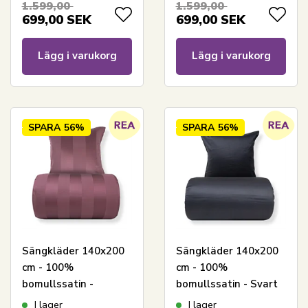
1.599,00
1.599,00
sängkläder - Extra
699,00
SEK
699,00
SEK
mjukt sängset från By
Borg
Lägg i varukorg
Lägg i varukorg
SPARA
56%
SPARA
56%
Sängkläder 140x200
Sängkläder 140x200
cm - 100%
cm - 100%
bomullssatin -
bomullssatin - Svart
Plommonfärgade
med vit pipingkant
I lager
I lager