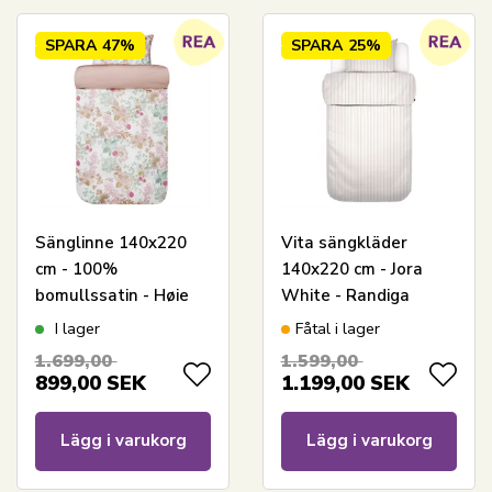
SPARA
47%
SPARA
25%
Sänglinne 140x220
Vita sängkläder
cm - 100%
140x220 cm - Jora
bomullssatin - Høie
White - Randiga
Of Scandinavia -
sängkläder - 100%
I lager
Fåtal i lager
Cassandra Warm Pink
bomullssatin - Marc
1.699,00
1.599,00
O'Polo
899,00
SEK
1.199,00
SEK
Lägg i varukorg
Lägg i varukorg