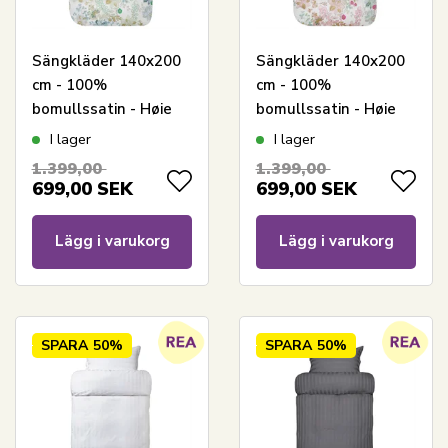
Sängkläder 140x200
Sängkläder 140x200
cm - 100%
cm - 100%
bomullssatin - Høie
bomullssatin - Høie
Of Scandinavia -
Of Scandinavia -
I lager
I lager
Cassandra Light
Cassandra Warm Pink
1.399,00
1.399,00
Green
699,00
SEK
699,00
SEK
Lägg i varukorg
Lägg i varukorg
SPARA
50%
SPARA
50%