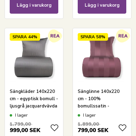
Lägg i varukorg
Lägg i varukorg
SPARA
44%
SPARA
58%
Sängkläder 140x220
Sänglinne 140x220
cm - egyptisk bomull -
cm - 100%
ljusgrå jacquardvävda
bomullssatin -
ränder
plommonfärgade
I lager
I lager
breda ränder
1.799,00
1.899,00
999,00
SEK
799,00
SEK