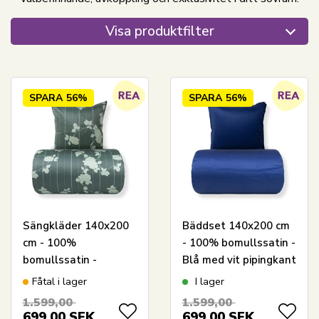
Visa produktfilter
SPARA
56%
SPARA
56%
Sängkläder 140x200
Bäddset 140x200 cm
cm - 100%
- 100% bomullssatin -
bomullssatin -
Blå med vit pipingkant
Rosenbloom - Grönt
Fåtal i lager
I lager
blommigt och randigt
1.599,00
1.599,00
tryck
699,00
SEK
699,00
SEK