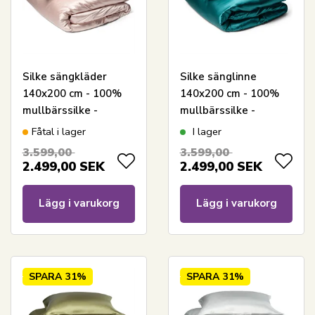
Silke sängkläder
Silke sänglinne
140x200 cm - 100%
140x200 cm - 100%
mullbärssilke -
mullbärssilke -
Dämpat ljusrosa
Turkos
Fåtal i lager
I lager
3.599,00
3.599,00
2.499,00
SEK
2.499,00
SEK
Lägg i varukorg
Lägg i varukorg
SPARA
31%
SPARA
31%