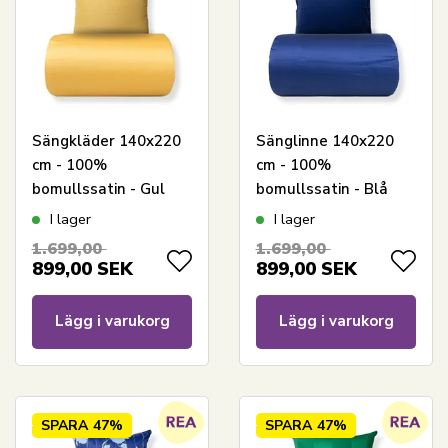
Sängkläder 140x220
Sänglinne 140x220
cm - 100%
cm - 100%
bomullssatin - Gul
bomullssatin - Blå
med vit pipingkant
med vit pipingkant
I lager
I lager
1.699,00
1.699,00
899,00
SEK
899,00
SEK
Lägg i varukorg
Lägg i varukorg
SPARA
47%
SPARA
47%