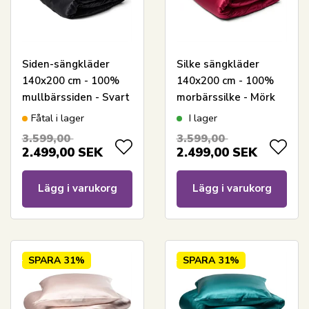
Siden-sängkläder
Silke sängkläder
140x200 cm - 100%
140x200 cm - 100%
mullbärssiden - Svart
morbärssilke - Mörk
rosa
Fåtal i lager
I lager
3.599,00
3.599,00
2.499,00
SEK
2.499,00
SEK
Lägg i varukorg
Lägg i varukorg
SPARA
31%
SPARA
31%