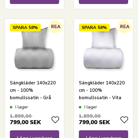
SPARA
58%
SPARA
58%
Sängkläder 140x220
Sängkläder 140x220
cm - 100%
cm - 100%
bomullssatin - Grå
bomullssatin - Vita
breda ränder
breda ränder
I lager
I lager
1.899,00
1.899,00
799,00
SEK
799,00
SEK