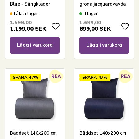
Blue - Sängkläder
gröna jacquardvävda
med 2 i 1 design -
ränder
Fåtal i lager
I lager
100% bomullssatin -
1.599,00
1.699,00
Marc O'Polo
1.199,00
SEK
899,00
SEK
Lägg i varukorg
Lägg i varukorg
SPARA
47%
SPARA
47%
Bäddset 140x200 cm
Bäddset 140x200 cm