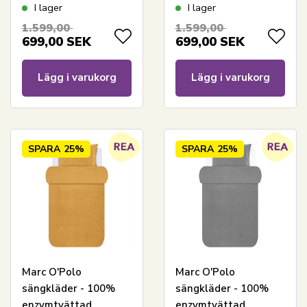
breda ränder
med ljusblå
I lager
I lager
pipingkant
1.599,00
1.599,00
699,00
SEK
699,00
SEK
Lägg i varukorg
Lägg i varukorg
SPARA
25%
SPARA
25%
Marc O'Polo
Marc O'Polo
sängkläder - 100%
sängkläder - 100%
enzymtvättad
enzymtvättad