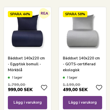
SPARA
44%
SPARA
58%
Bäddset 140x220 cm
Bäddset 140x220 cm
- Egyptisk bomull -
- GOTS-certifierad
Mörkblå
ekologisk
jacquardvävda ränder
bomullssatin - Grå
I lager
I lager
jacquardvävda rutor
1.799,00
1.199,00
999,00
SEK
499,00
SEK
Lägg i varukorg
Lägg i varukorg