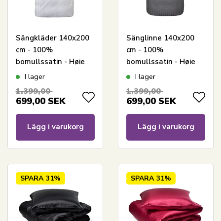
Sängkläder 140x200
Sänglinne 140x200
cm - 100%
cm - 100%
bomullssatin - Høie
bomullssatin - Høie
Of Scandinavia -
Of Scandinavia -
I lager
I lager
London Vit
London Grå
1.399,00
1.399,00
699,00
SEK
699,00
SEK
Lägg i varukorg
Lägg i varukorg
SPARA
31%
SPARA
31%