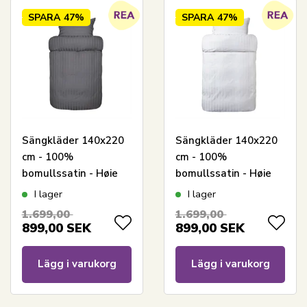
SPARA
47%
SPARA
47%
Sängkläder 140x220
Sängkläder 140x220
cm - 100%
cm - 100%
bomullssatin - Høie
bomullssatin - Høie
Of Scandinavia -
Of Scandinavia -
I lager
I lager
London Grå
London Vit
1.699,00
1.699,00
899,00
SEK
899,00
SEK
Lägg i varukorg
Lägg i varukorg