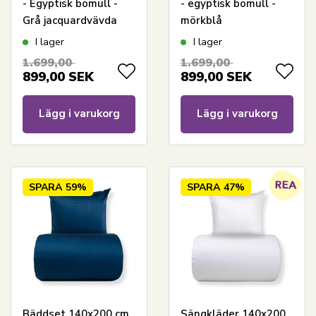
- Egyptisk bomull -
- egyptisk bomull -
Grå jacquardvävda
mörkblå
ränder
jacquardvävda ränder
I lager
I lager
1.699,00
1.699,00
899,00
SEK
899,00
SEK
Lägg i varukorg
Lägg i varukorg
SPARA
59%
SPARA
47%
Bäddset 140x200 cm
Sängkläder 140x200