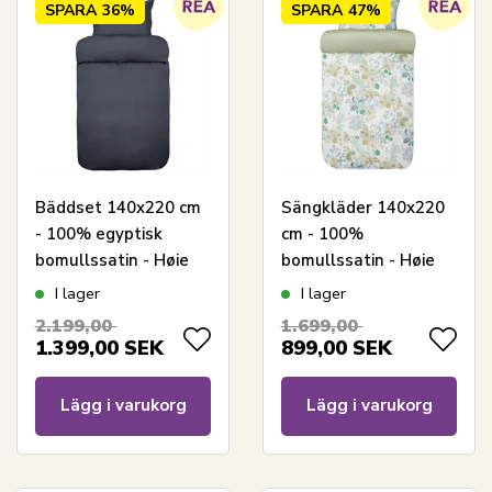
SPARA
36%
SPARA
47%
Bäddset 140x220 cm
Sängkläder 140x220
- 100% egyptisk
cm - 100%
bomullssatin - Høie
bomullssatin - Høie
Of Scandinavia -
Of Scandinavia -
I lager
I lager
Elegance Blå
Cassandra Light
2.199,00
1.699,00
Green
1.399,00
SEK
899,00
SEK
Lägg i varukorg
Lägg i varukorg