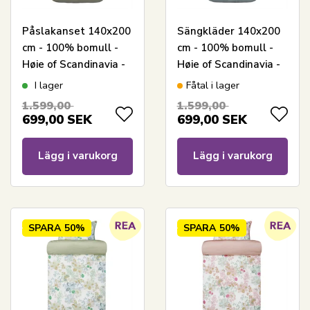
Påslakanset 140x200
Sängkläder 140x200
cm - 100% bomull -
cm - 100% bomull -
Høie of Scandinavia -
Høie of Scandinavia -
Midnatt Tåkegrön
Midnatt Dus Blå
I lager
Fåtal i lager
1.599,00
1.599,00
699,00
SEK
699,00
SEK
Lägg i varukorg
Lägg i varukorg
SPARA
50%
SPARA
50%