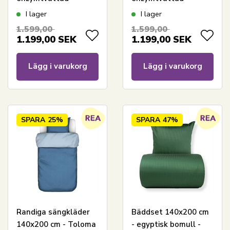
bomullssängset -
bomullssängset -
I lager
I lager
140x200 cm - Senja
140x200 cm - Senja
1.599,00
1.599,00
Golden Yellow
Stone sänglinne
1.199,00
SEK
1.199,00
SEK
sänglinne
Lägg i varukorg
Lägg i varukorg
SPARA
25%
SPARA
47%
Randiga sängkläder
Bäddset 140x200 cm
140x200 cm - Toloma
- egyptisk bomull -