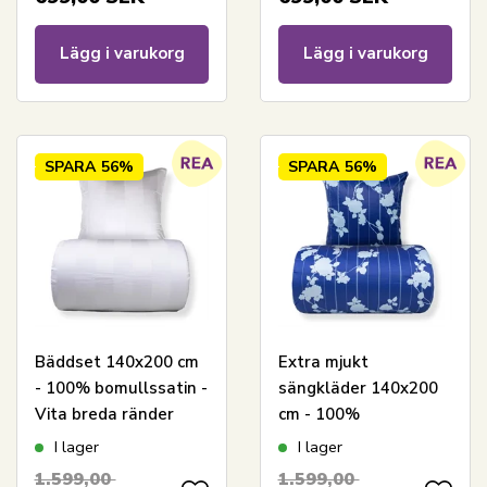
Lägg i varukorg
Lägg i varukorg
SPARA
56%
SPARA
56%
Bäddset 140x200 cm
Extra mjukt
- 100% bomullssatin -
sängkläder 140x200
Vita breda ränder
cm - 100%
bomullssatin -
I lager
I lager
Blommigt blått
1.599,00
1.599,00