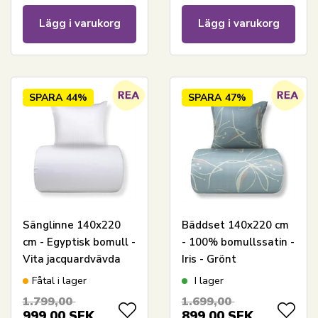
Lägg i varukorg
Lägg i varukorg
SPARA
44%
SPARA
47%
Sänglinne 140x220
Bäddset 140x220 cm
cm - Egyptisk bomull -
- 100% bomullssatin -
Vita jacquardvävda
Iris - Grönt
ränder
blommönster
Fåtal i lager
I lager
1.799,00
1.699,00
999,00
SEK
899,00
SEK