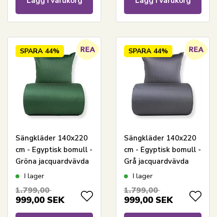
Lägg i varukorg
Lägg i varukorg
SPARA
44%
SPARA
44%
Sängkläder 140x220
Sängkläder 140x220
cm - Egyptisk bomull -
cm - Egyptisk bomull -
Gröna jacquardvävda
Grå jacquardvävda
ränder
ränder
I lager
I lager
1.799,00
1.799,00
999,00
SEK
999,00
SEK