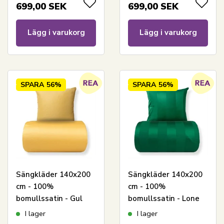
sängset - 300 TC
699,00
SEK
699,00
SEK
sänglinne från By
Borg
Lägg i varukorg
Lägg i varukorg
SPARA
56%
SPARA
56%
Sängkläder 140x200
Sängkläder 140x200
cm - 100%
cm - 100%
bomullssatin - Gul
bomullssatin - Lone
med vit pipingkant
grön - Randigt,
I lager
I lager
jacquardvävt