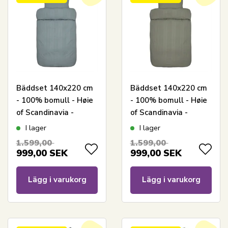
Bäddset 140x220 cm
Bäddset 140x220 cm
- 100% bomull - Høie
- 100% bomull - Høie
of Scandinavia -
of Scandinavia -
Midnatt Dus Blå
Midnatt Tåkgrön
I lager
I lager
1.599,00
1.599,00
999,00
SEK
999,00
SEK
Lägg i varukorg
Lägg i varukorg