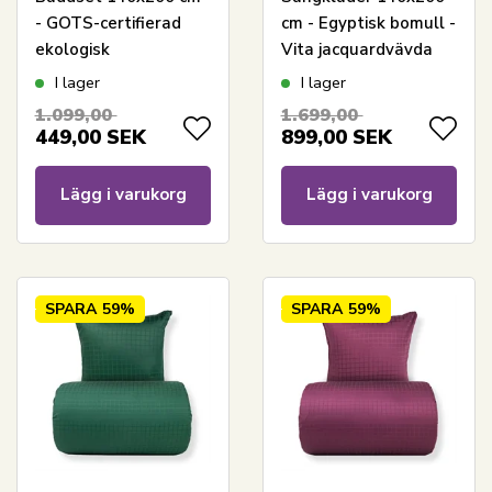
- GOTS-certifierad
cm - Egyptisk bomull -
ekologisk
Vita jacquardvävda
bomullssatin - Blå
ränder
I lager
I lager
jacquardvävda rutor
1.099,00
1.699,00
449,00
SEK
899,00
SEK
Lägg i varukorg
Lägg i varukorg
SPARA
59%
SPARA
59%