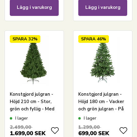
Lägg i varukorg
Lägg i varukorg
SPARA
32%
SPARA
46%
Konstgjord julgran -
Konstgjord julgran -
Höjd 210 cm - Stor,
Höjd 180 cm - Vacker
grön och fyllig - Med
och grön julgran - På
fot
metallfot
I lager
I lager
2.499,00
1.299,00
1.699,00
SEK
699,00
SEK