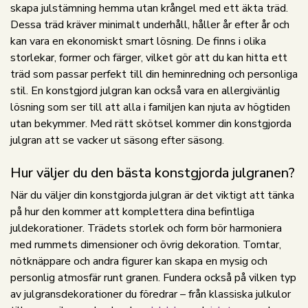
skapa julstämning hemma utan krångel med ett äkta träd.
Dessa träd kräver minimalt underhåll, håller år efter år och
kan vara en ekonomiskt smart lösning. De finns i olika
storlekar, former och färger, vilket gör att du kan hitta ett
träd som passar perfekt till din heminredning och personliga
stil. En konstgjord julgran kan också vara en allergivänlig
lösning som ser till att alla i familjen kan njuta av högtiden
utan bekymmer. Med rätt skötsel kommer din konstgjorda
julgran att se vacker ut säsong efter säsong.
Hur väljer du den bästa konstgjorda julgranen?
När du väljer din konstgjorda julgran är det viktigt att tänka
på hur den kommer att komplettera dina befintliga
juldekorationer. Trädets storlek och form bör harmoniera
med rummets dimensioner och övrig dekoration. Tomtar,
nötknäppare och andra figurer kan skapa en mysig och
personlig atmosfär runt granen. Fundera också på vilken typ
av julgransdekorationer du föredrar – från klassiska julkulor