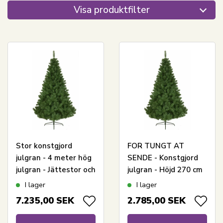
Visa produktfilter
Stor konstgjord
FOR TUNGT AT
julgran - 4 meter hög
SENDE - Konstgjord
julgran - Jättestor och
julgran - Höjd 270 cm
vacker, fyllig julgran
- Stor, grön och fyllig -
I lager
I lager
på fot
På fot
7.235,00
SEK
2.785,00
SEK