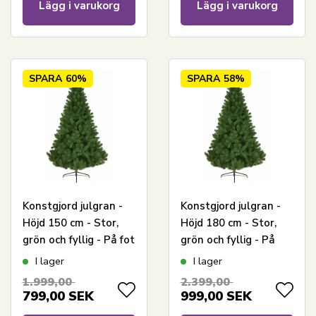
Lägg i varukorg
Lägg i varukorg
SPARA
60%
SPARA
58%
Konstgjord julgran -
Konstgjord julgran -
Höjd 150 cm - Stor,
Höjd 180 cm - Stor,
grön och fyllig - På fot
grön och fyllig - På
stativ
I lager
I lager
1.999,00
2.399,00
799,00
SEK
999,00
SEK