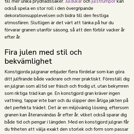
till mer unika prydnadssaker.
Juldukar
och
julstrumpor
kan
också spela en stor roll i den övergripande
dekorationsupplevelsen och bidra till den festliga
atmosfären. Slutligen är det värt att tänka på hur du
förvarar granen utanför säsong, så att den förblir vacker år
efter år.
Fira julen med stil och
bekvämlighet
Konstgjorda julgranar erbjuder flera fördelar som kan göra
ditt julfirande både vackrare och mer praktiskt. Föreställ dig
en julgran som alltid ser fräsch och frodig ut, utan bekymren
som riktiga träd kan ge. En konstgjord gran kräver ingen
vattning, tappar inte barr och du slipper den årliga jakten på
det perfekta trädet. Det är en miljövänlig lösning, eftersom
granen kan återanvändas år efter år, vilket också sparar dig
både tid och pengar i längden. Med en konstgjord julgran får
du friheten att välja exakt den storlek och form som passar