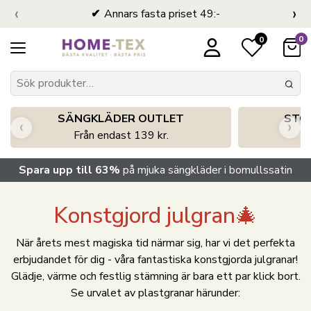
‹
›
Annars fasta priset 49:-
0
0
SÄNGKLÄDER OUTLET
STO
‹
›
Från endast 139 kr.
S
Spara upp till 63%
på mjuka sängkläder i bomullssatin
Konstgjord julgran🎄
När årets mest magiska tid närmar sig, har vi det perfekta
erbjudandet för dig - våra fantastiska konstgjorda julgranar!
Glädje, värme och festlig stämning är bara ett par klick bort.
Se urvalet av plastgranar härunder: