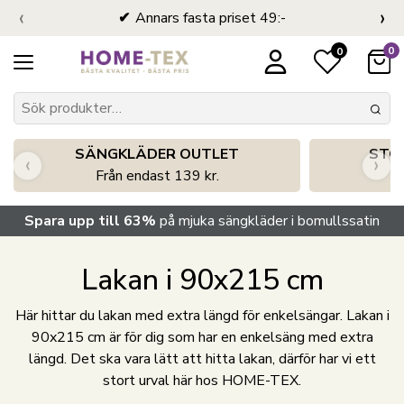
‹
›
Annars fasta priset 49:-
0
0
SÄNGKLÄDER OUTLET
STO
‹
›
Från endast 139 kr.
S
Spara upp till 63%
på mjuka sängkläder i bomullssatin
Lakan i 90x215 cm
Här hittar du lakan med extra längd för enkelsängar. Lakan i
90x215 cm är för dig som har en enkelsäng med extra
längd. Det ska vara lätt att hitta lakan, därför har vi ett
stort urval här hos HOME-TEX.