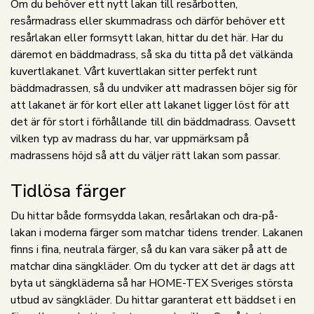
Om du behöver ett nytt lakan till resårbotten,
resårmadrass eller skummadrass och därför behöver ett
resårlakan eller formsytt lakan, hittar du det här. Har du
däremot en bäddmadrass, så ska du titta på det välkända
kuvertlakanet. Vårt kuvertlakan sitter perfekt runt
bäddmadrassen, så du undviker att madrassen böjer sig för
att lakanet är för kort eller att lakanet ligger löst för att
det är för stort i förhållande till din bäddmadrass. Oavsett
vilken typ av madrass du har, var uppmärksam på
madrassens höjd så att du väljer rätt lakan som passar.
Tidlösa färger
Du hittar både formsydda lakan, resårlakan och dra-på-
lakan i moderna färger som matchar tidens trender. Lakanen
finns i fina, neutrala färger, så du kan vara säker på att de
matchar dina sängkläder. Om du tycker att det är dags att
byta ut sängkläderna så har HOME-TEX Sveriges största
utbud av sängkläder. Du hittar garanterat ett bäddset i en