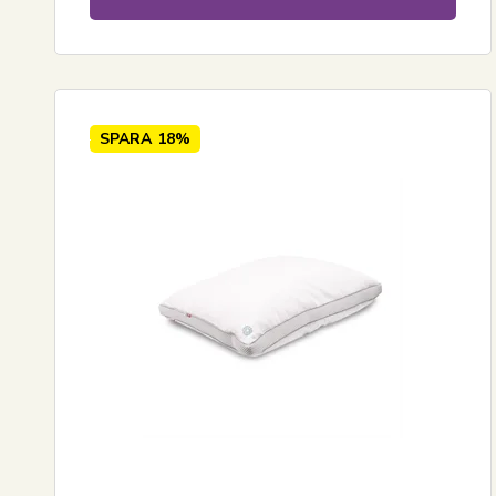
SPARA
18%