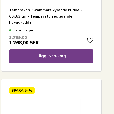
Temprakon 3-kammars kylande kudde -
60x63 cm - Temperaturreglerande
huvudkudde
Fåtal i lager
1.799,00
1.268,00
SEK
Lägg i varukorg
SPARA
54%