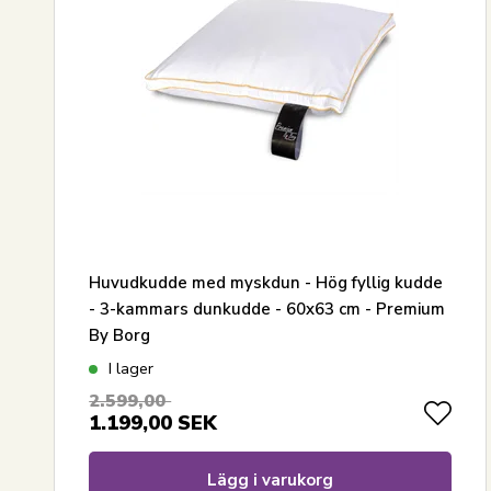
Huvudkudde med myskdun - Hög fyllig kudde
- 3-kammars dunkudde - 60x63 cm - Premium
By Borg
I lager
2.599,00
1.199,00
SEK
Lägg i varukorg