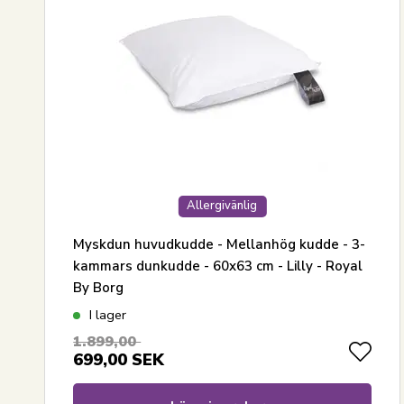
Allergivänlig
Myskdun huvudkudde - Mellanhög kudde - 3-
kammars dunkudde - 60x63 cm - Lilly - Royal
By Borg
I lager
1.899,00
699,00
SEK