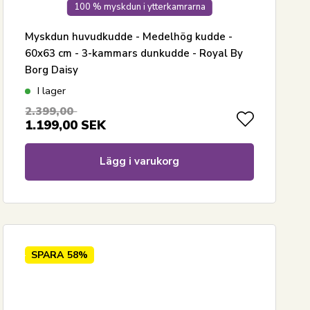
100 % myskdun i ytterkamrarna
Myskdun huvudkudde - Medelhög kudde -
60x63 cm - 3-kammars dunkudde - Royal By
Borg Daisy
I lager
2.399,00
1.199,00
SEK
Lägg i varukorg
SPARA
58%