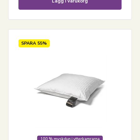
Lägg i varukorg
SPARA
55%
100 % myskdun i ytterkamrarna