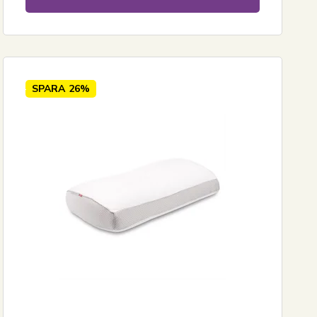
SPARA
26%