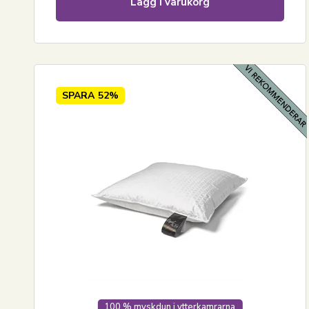
Lägg i varukorg
SPARA
52%
100 % myskdun i ytterkamrarna