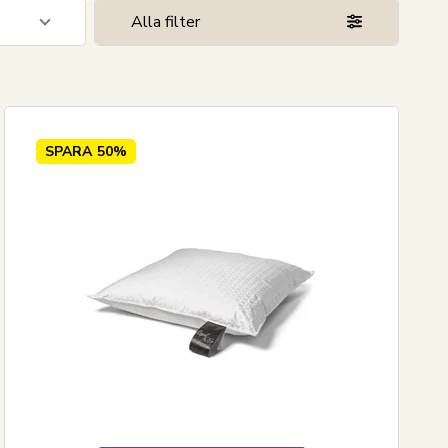
Alla filter
25
3
4
SPARA
50%
21
25