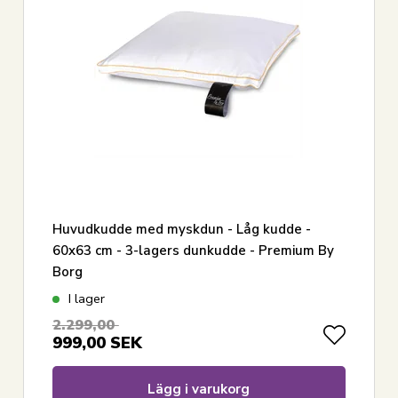
Huvudkudde med myskdun - Låg kudde -
60x63 cm - 3-lagers dunkudde - Premium By
Borg
I lager
2.299,00
999,00
SEK
Lägg i varukorg