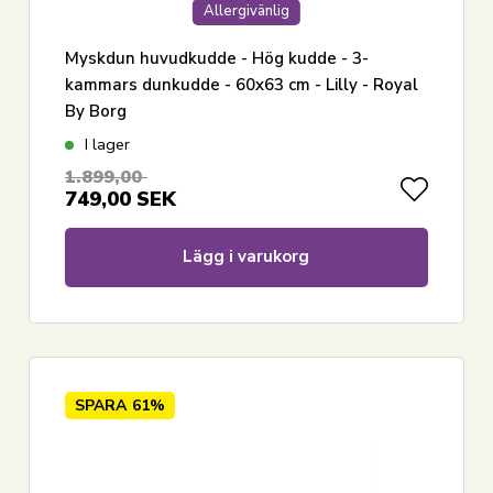
Allergivänlig
Myskdun huvudkudde - Hög kudde - 3-
kammars dunkudde - 60x63 cm - Lilly - Royal
By Borg
I lager
1.899,00
749,00
SEK
Lägg i varukorg
SPARA
61%