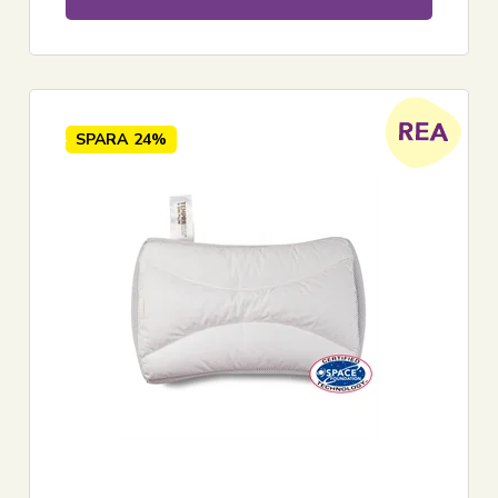
SPARA
24%