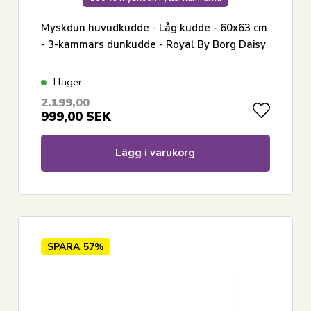
Myskdun huvudkudde - Låg kudde - 60x63 cm
- 3-kammars dunkudde - Royal By Borg Daisy
I lager
2.199,00
999,00
SEK
Lägg i varukorg
SPARA
57%