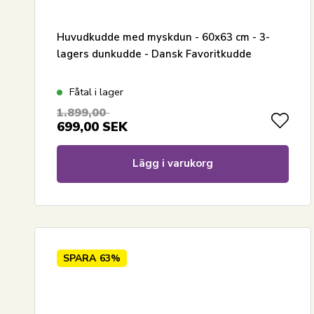
Huvudkudde med myskdun - 60x63 cm - 3-
lagers dunkudde - Dansk Favoritkudde
Fåtal i lager
1.899,00
699,00
SEK
Lägg i varukorg
SPARA
63%