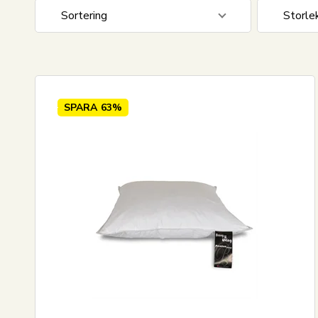
Sortering
Storle
Standardvisning
60x63 
Pris stigande
50x60 
Pris fallande
50x70 
SPARA
63%
Nyaste
Mest sålda
Största besparingen