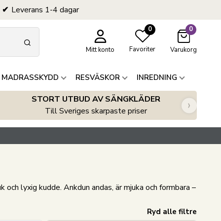
Leverans 1-4 dagar
0
0
Favoriter
Mitt konto
Varukorg
 MADRASSKYDD
RESVÄSKOR
INREDNING
STORT UTBUD AV SÄNGKLÄDER
›
Till Sveriges skarpaste priser
k och lyxig kudde. Ankdun andas, är mjuka och formbara –
Ryd alle filtre