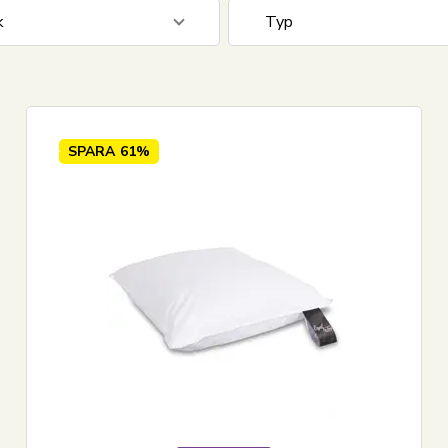
k
Typ
cm
23
Dun
cm
4
Specialkudde
cm
1
Temprakon
SPARA
61%
Myskanddun
Anddun
Vis alle