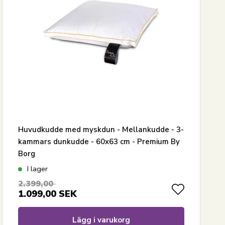
Huvudkudde med myskdun - Mellankudde - 3-
kammars dunkudde - 60x63 cm - Premium By
Borg
I lager
2.399,00
1.099,00
SEK
Lägg i varukorg