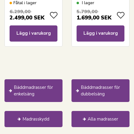
naturlatex - Zen
naturlatex - Zen
Fåtal i lager
I lager
sleep bäddmadrass
Sleep bäddmadrass
6.299,00
5.799,00
för enkelsäng
för enkelsäng
2.499,00
SEK
1.699,00
SEK
Lägg i varukorg
Lägg i varukorg
Bäddmadrasser för
Bäddmadrasser för
enkelsäng
dubbelsäng
Madrasskydd
Alla madrasser