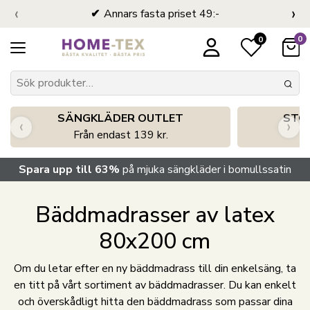
‹
›
Annars fasta priset 49:-
0
0
SÄNGKLÄDER OUTLET
STO
‹
›
Från endast 139 kr.
S
Spara upp till 63%
på mjuka sängkläder i bomullssatin
Bäddmadrasser av latex
80x200 cm
Om du letar efter en ny bäddmadrass till din enkelsäng, ta
en titt på vårt sortiment av bäddmadrasser. Du kan enkelt
och överskådligt hitta den bäddmadrass som passar dina