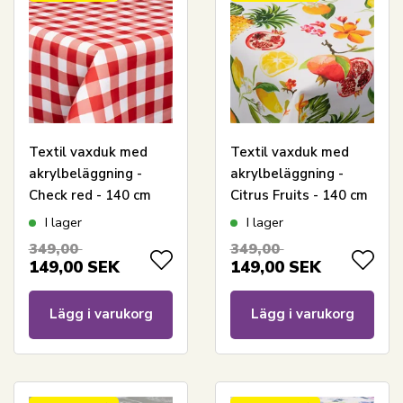
Textil vaxduk med
Textil vaxduk med
akrylbeläggning -
akrylbeläggning -
Check red - 140 cm
Citrus Fruits - 140 cm
bred - På metervara
bred - På metervara
I lager
I lager
349,00
349,00
149,00
SEK
149,00
SEK
Lägg i varukorg
Lägg i varukorg