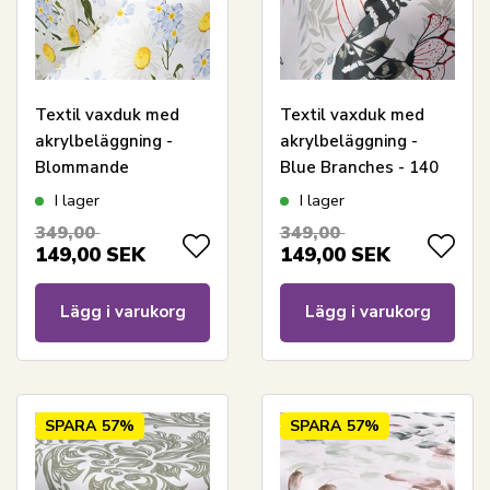
Textil vaxduk med
Textil vaxduk med
akrylbeläggning -
akrylbeläggning -
Blommande
Blue Branches - 140
Tusenskönor - 140 cm
cm bred - På metervis
I lager
I lager
bred - På metervara
349,00
349,00
149,00
SEK
149,00
SEK
Lägg i varukorg
Lägg i varukorg
SPARA
57%
SPARA
57%