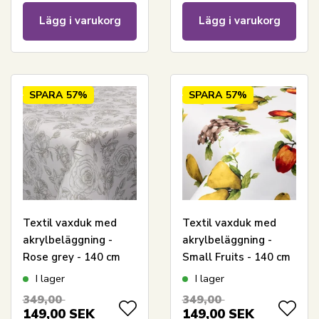
Lägg i varukorg
Lägg i varukorg
SPARA
57%
SPARA
57%
Textil vaxduk med
Textil vaxduk med
akrylbeläggning -
akrylbeläggning -
Rose grey - 140 cm
Small Fruits - 140 cm
bred - På metervara
bred - På metervara
I lager
I lager
349,00
349,00
149,00
SEK
149,00
SEK