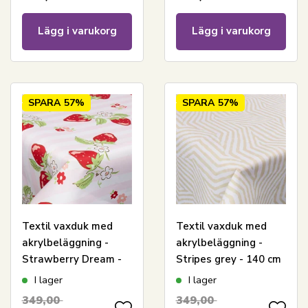
Lägg i varukorg
Lägg i varukorg
SPARA
57%
SPARA
57%
Textil vaxduk med
Textil vaxduk med
akrylbeläggning -
akrylbeläggning -
Strawberry Dream -
Stripes grey - 140 cm
140 cm bred - På
bred - På metervara
I lager
I lager
metervara
349,00
349,00