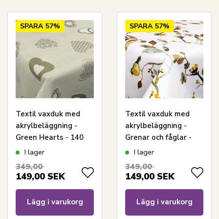
SPARA
57%
SPARA
57%
Textil vaxduk med
Textil vaxduk med
akrylbeläggning -
akrylbeläggning -
Green Hearts - 140
Grenar och fåglar -
cm bred - På metervis
140 cm bred - På
I lager
I lager
metervara
349,00
349,00
149,00
SEK
149,00
SEK
Lägg i varukorg
Lägg i varukorg