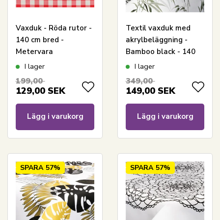
Vaxduk - Röda rutor -
Textil vaxduk med
140 cm bred -
akrylbeläggning -
Metervara
Bamboo black - 140
cm bred - På metervis
I lager
I lager
199,00
349,00
129,00
SEK
149,00
SEK
Lägg i varukorg
Lägg i varukorg
SPARA
57%
SPARA
57%