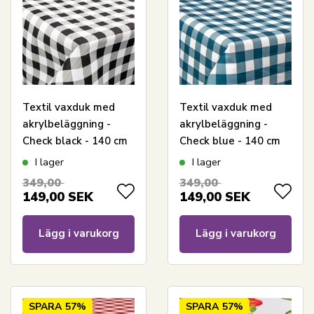
Textil vaxduk med
Textil vaxduk med
akrylbeläggning -
akrylbeläggning -
Check black - 140 cm
Check blue - 140 cm
bred - På metervara
bred - På metervara
I lager
I lager
349,00
349,00
149,00
SEK
149,00
SEK
Lägg i varukorg
Lägg i varukorg
SPARA
57%
SPARA
57%