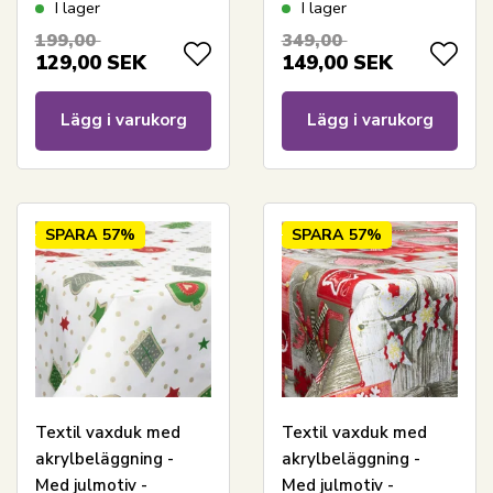
Christmas baubles -
I lager
I lager
140 cm bred - På
199,00
349,00
metervara
129,00
SEK
149,00
SEK
Lägg i varukorg
Lägg i varukorg
SPARA
57%
SPARA
57%
Textil vaxduk med
Textil vaxduk med
akrylbeläggning -
akrylbeläggning -
Med julmotiv -
Med julmotiv -