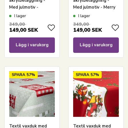
akrylbeläggning -
akrylbeläggning -
Med julmotiv -
Med julmotiv - Merry
Julgranar och
Christmas - 140 cm
I lager
I lager
presenter - 140 cm
bred - På metervara
349,00
349,00
bred - På metervara
149,00
SEK
149,00
SEK
Lägg i varukorg
Lägg i varukorg
SPARA
57%
SPARA
57%
Textil vaxduk med
Textil vaxduk med