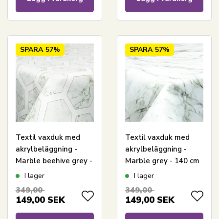
SPARA
57%
SPARA
57%
Textil vaxduk med
Textil vaxduk med
akrylbeläggning -
akrylbeläggning -
Marble beehive grey -
Marble grey - 140 cm
140 cm bred - På
bred - På metervis
I lager
I lager
metervara
349,00
349,00
149,00
SEK
149,00
SEK