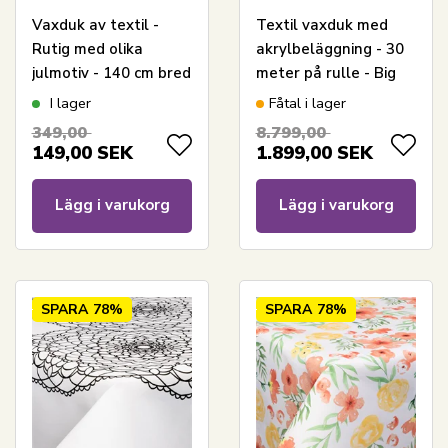
Vaxduk av textil -
Textil vaxduk med
Rutig med olika
akrylbeläggning - 30
julmotiv - 140 cm bred
meter på rulle - Big
- Metervara
brown leaves - 140
I lager
Fåtal i lager
cm bred textilduk
349,00
8.799,00
149,00
SEK
1.899,00
SEK
Lägg i varukorg
Lägg i varukorg
SPARA
78%
SPARA
78%