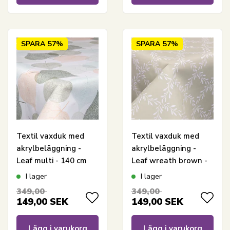
SPARA
57%
SPARA
57%
Textil vaxduk med
Textil vaxduk med
akrylbeläggning -
akrylbeläggning -
Leaf multi - 140 cm
Leaf wreath brown -
bred - På metervis
140 cm bred - På
I lager
I lager
metervis
349,00
349,00
149,00
SEK
149,00
SEK
Lägg i varukorg
Lägg i varukorg