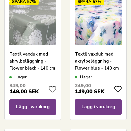
SPARA
57%
SPARA
57%
Textil vaxduk med
Textil vaxduk med
akrylbeläggning -
akrylbeläggning -
Flower black - 140 cm
Flower blue - 140 cm
bred - På metervis
bred - På metervara
I lager
I lager
349,00
349,00
149,00
SEK
149,00
SEK
Lägg i varukorg
Lägg i varukorg