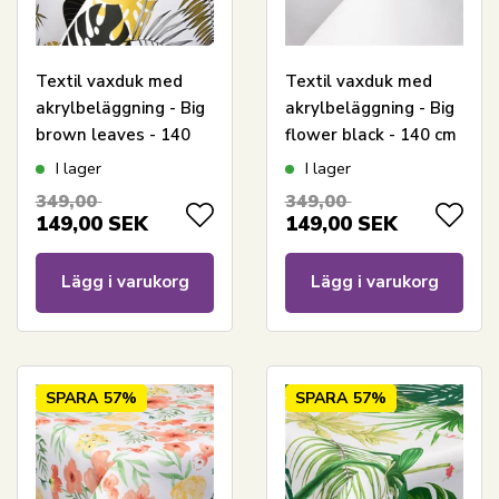
Textil vaxduk med
Textil vaxduk med
akrylbeläggning - Big
akrylbeläggning - Big
brown leaves - 140
flower black - 140 cm
cm bred - På
bred - På metervara
I lager
I lager
metervara
349,00
349,00
149,00
SEK
149,00
SEK
Lägg i varukorg
Lägg i varukorg
SPARA
57%
SPARA
57%