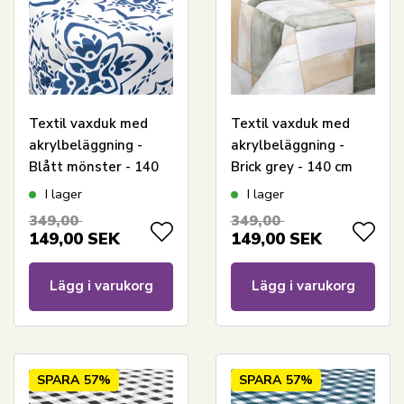
Textil vaxduk med
Textil vaxduk med
akrylbeläggning -
akrylbeläggning -
Blått mönster - 140
Brick grey - 140 cm
cm bred - Per meter
bred - På metervara
I lager
I lager
349,00
349,00
149,00
SEK
149,00
SEK
Lägg i varukorg
Lägg i varukorg
SPARA
57%
SPARA
57%