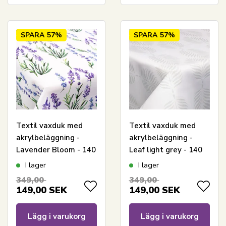
SPARA
57%
SPARA
57%
Textil vaxduk med
Textil vaxduk med
akrylbeläggning -
akrylbeläggning -
Lavender Bloom - 140
Leaf light grey - 140
cm bred - Per meter
cm bred - På metervis
I lager
I lager
349,00
349,00
149,00
SEK
149,00
SEK
Lägg i varukorg
Lägg i varukorg