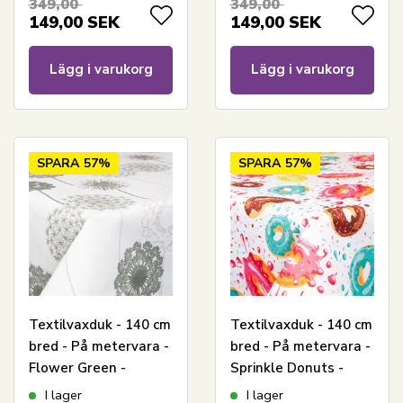
349,00
349,00
149,00
SEK
149,00
SEK
Lägg i varukorg
Lägg i varukorg
SPARA
57%
SPARA
57%
Textilvaxduk - 140 cm
Textilvaxduk - 140 cm
bred - På metervara -
bred - På metervara -
Flower Green -
Sprinkle Donuts -
Vaxduk med
Vaxduk med
I lager
I lager