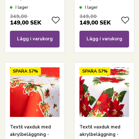
Christmas dots and
Christmas heart - 140
I lager
I lager
charms - 140 cm bred
cm bred - På
349,00
349,00
- På metervis
metervara
149,00
SEK
149,00
SEK
Lägg i varukorg
Lägg i varukorg
SPARA
57%
SPARA
57%
Textil vaxduk med
Textil vaxduk med
akrylbeläggning -
akrylbeläggning -