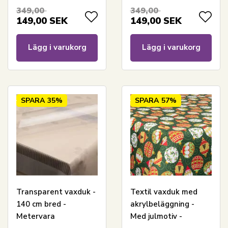
akrylbeläggning
akrylbeläggning
349,00
349,00
149,00
SEK
149,00
SEK
Lägg i varukorg
Lägg i varukorg
SPARA
35%
SPARA
57%
Transparent vaxduk -
Textil vaxduk med
140 cm bred -
akrylbeläggning -
Metervara
Med julmotiv -