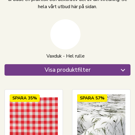
hela vårt utbud här på sidan.
Vaxduk - Hel rulle
Visa produktfilter
SPARA
35%
SPARA
57%