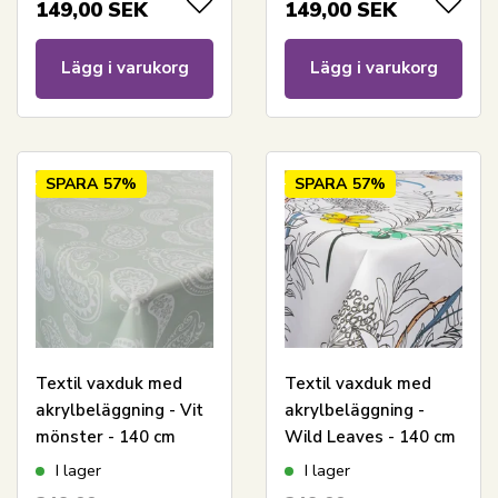
149,00
SEK
149,00
SEK
Lägg i varukorg
Lägg i varukorg
SPARA
57%
SPARA
57%
Textil vaxduk med
Textil vaxduk med
akrylbeläggning - Vit
akrylbeläggning -
mönster - 140 cm
Wild Leaves - 140 cm
bred - På metervara
bred - På metervara
I lager
I lager