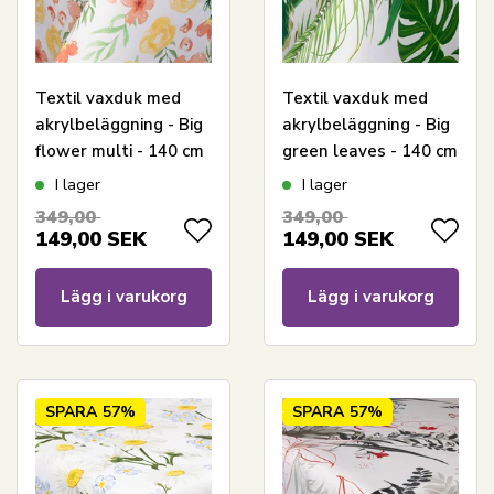
Textil vaxduk med
Textil vaxduk med
akrylbeläggning - Big
akrylbeläggning - Big
flower multi - 140 cm
green leaves - 140 cm
bred - På metervis
bred - På metervara
I lager
I lager
349,00
349,00
149,00
SEK
149,00
SEK
Lägg i varukorg
Lägg i varukorg
SPARA
57%
SPARA
57%