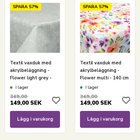
SPARA
57%
SPARA
57%
Textil vaxduk med
Textil vaxduk med
akrylbeläggning -
akrylbeläggning -
Flower light grey -
Flower multi - 140 cm
140 cm bred - På
bred - På metervis
I lager
I lager
metervis
349,00
349,00
149,00
SEK
149,00
SEK
Lägg i varukorg
Lägg i varukorg