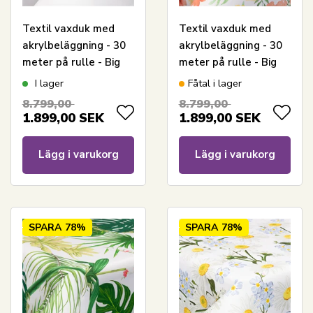
Textil vaxduk med
Textil vaxduk med
akrylbeläggning - 30
akrylbeläggning - 30
meter på rulle - Big
meter på rulle - Big
flower black - 140 cm
flower multi - 140 cm
I lager
Fåtal i lager
bred textilduk
bred textilduk
8.799,00
8.799,00
1.899,00
SEK
1.899,00
SEK
Lägg i varukorg
Lägg i varukorg
SPARA
78%
SPARA
78%