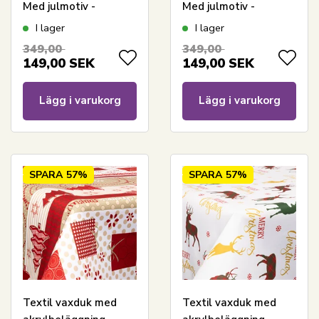
Med julmotiv -
Med julmotiv -
Christmas lights - 140
Christmas star flower
I lager
I lager
cm bred - På
- 140 cm bred - På
349,00
349,00
metervara
metervara
149,00
SEK
149,00
SEK
Lägg i varukorg
Lägg i varukorg
SPARA
57%
SPARA
57%
Textil vaxduk med
Textil vaxduk med