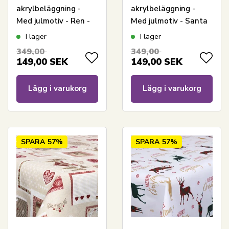
akrylbeläggning -
akrylbeläggning -
Med julmotiv - Ren -
Med julmotiv - Santa
140 cm bred - På
Claus och misteln -
I lager
I lager
metervis
140 cm bred - På
349,00
349,00
metervara
149,00
SEK
149,00
SEK
Lägg i varukorg
Lägg i varukorg
SPARA
57%
SPARA
57%