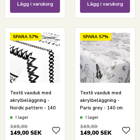
Lägg i varukorg
Lägg i varukorg
SPARA
57%
SPARA
57%
Textil vaxduk med
Textil vaxduk med
akrylbeläggning -
akrylbeläggning -
Nordic pattern - 140
Paris grey - 140 cm
cm bred - På metervis
bred - På metervara
I lager
I lager
349,00
349,00
149,00
SEK
149,00
SEK