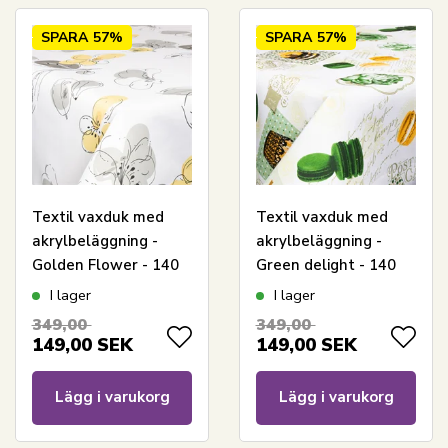
SPARA
57%
SPARA
57%
Textil vaxduk med
Textil vaxduk med
akrylbeläggning -
akrylbeläggning -
Golden Flower - 140
Green delight - 140
cm bred - Per meter
cm bred - På metervis
I lager
I lager
349,00
349,00
149,00
SEK
149,00
SEK
Lägg i varukorg
Lägg i varukorg