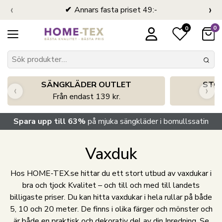
‹
›
Annars fasta priset 49:-
0
0
SÄNGKLÄDER OUTLET
STO
‹
›
Från endast 139 kr.
S
Spara upp till 63%
på mjuka sängkläder i bomullssatin
Vaxduk
Hos HOME-TEX.se hittar du ett stort utbud av vaxdukar i
bra och tjock Kvalitet – och till och med till landets
billigaste priser. Du kan hitta vaxdukar i hela rullar på både
5, 10 och 20 meter. De finns i olika färger och mönster och
är både en praktisk och dekorativ del av din Inredning. Se