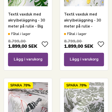
Textil vaxduk med
Textil vaxduk med
akrylbeläggning - 30
akrylbeläggning - 30
meter på rulle - Big
meter på rulle -
green leaves - 140 cm
Blommande
Fåtal i lager
Fåtal i lager
bred textilduk
Tusenskönor - 140 cm
8.799,00
8.799,00
bred textilduk
1.899,00
SEK
1.899,00
SEK
Lägg i varukorg
Lägg i varukorg
SPARA
78%
SPARA
78%