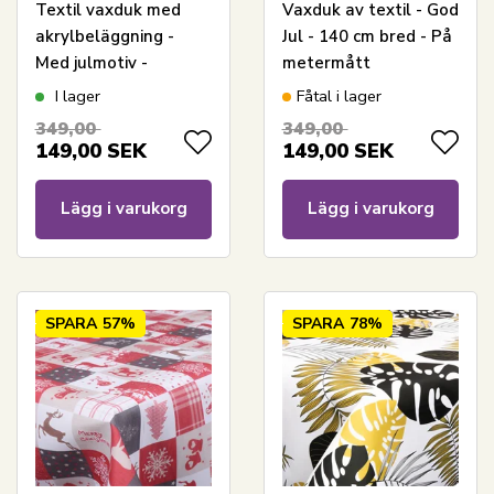
Textil vaxduk med
Vaxduk av textil - God
akrylbeläggning -
Jul - 140 cm bred - På
Med julmotiv -
metermått
Vinterlandskap med
I lager
Fåtal i lager
hjärtan - 140 cm bred
349,00
349,00
- På metervara
149,00
SEK
149,00
SEK
Lägg i varukorg
Lägg i varukorg
SPARA
57%
SPARA
78%