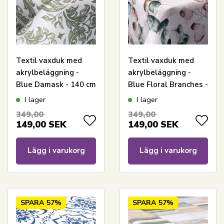
Textil vaxduk med
Textil vaxduk med
akrylbeläggning -
akrylbeläggning -
Blue Damask - 140 cm
Blue Floral Branches -
bred - På metervis
140 cm bred - På
I lager
I lager
metervara
349,00
349,00
149,00
SEK
149,00
SEK
Lägg i varukorg
Lägg i varukorg
SPARA
57%
SPARA
57%