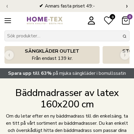
‹
›
Annars fasta priset 49:-
0
0
SÄNGKLÄDER OUTLET
STO
‹
›
Från endast 139 kr.
S
Spara upp till 63%
på mjuka sängkläder i bomullssatin
Bäddmadrasser av latex
160x200 cm
Om du letar efter en ny bäddmadrass till din enkelsäng, ta
en titt på vårt sortiment av bäddmadrasser. Du kan enkelt
och överskådligt hitta den bäddmadrass som passar dina