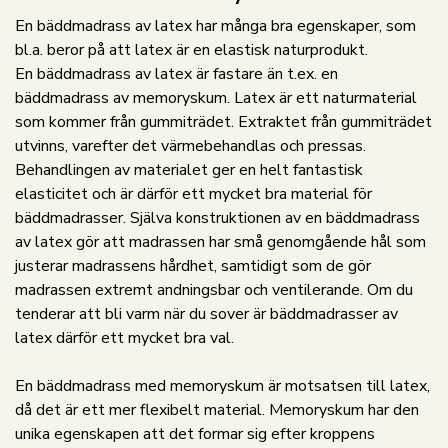
En bäddmadrass av latex har många bra egenskaper, som
bl.a. beror på att latex är en elastisk naturprodukt.
En bäddmadrass av latex är fastare än t.ex. en
bäddmadrass av memoryskum. Latex är ett naturmaterial
som kommer från gummiträdet. Extraktet från gummiträdet
utvinns, varefter det värmebehandlas och pressas.
Behandlingen av materialet ger en helt fantastisk
elasticitet och är därför ett mycket bra material för
bäddmadrasser. Själva konstruktionen av en bäddmadrass
av latex gör att madrassen har små genomgående hål som
justerar madrassens hårdhet, samtidigt som de gör
madrassen extremt andningsbar och ventilerande. Om du
tenderar att bli varm när du sover är bäddmadrasser av
latex därför ett mycket bra val.
En bäddmadrass med memoryskum är motsatsen till latex,
då det är ett mer flexibelt material. Memoryskum har den
unika egenskapen att det formar sig efter kroppens