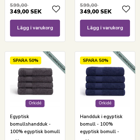
cm - Orkidé - Mörkblå
70x140cm - Orkidé -
599,00
599,00
Antracit grå
349,00
SEK
349,00
SEK
Lägg i varukorg
Lägg i varukorg
SPARA
50%
SPARA
50%
Orkidé
Orkidé
Egyptisk
Handduk i egyptisk
bomullshandduk -
bomull - 100%
100% egyptisk bomull
egyptisk bomull -
- Badlakan 100x150
Badlakan 100x150 cm