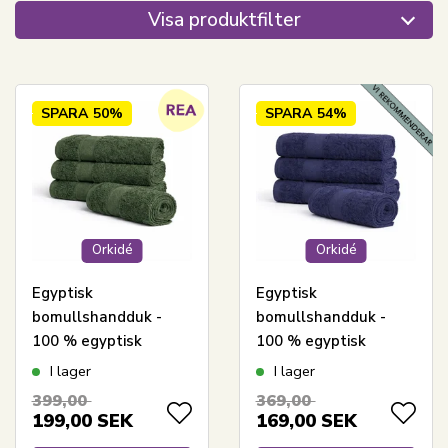
Visa produktfilter
SPARA
50%
SPARA
54%
Orkidé
Orkidé
Egyptisk
Egyptisk
bomullshandduk -
bomullshandduk -
100 % egyptisk
100 % egyptisk
bomull - 50x100 cm -
bomull - 50x100 cm -
I lager
I lager
Orkidé - Grön
Orkidé - Mörkblå
399,00
369,00
199,00
SEK
169,00
SEK