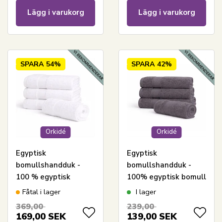
Lägg i varukorg
Lägg i varukorg
SPARA
54%
SPARA
42%
Orkidé
Orkidé
Egyptisk
Egyptisk
bomullshandduk -
bomullshandduk -
100 % egyptisk
100% egyptisk bomull
bomull - 50x100 cm -
- Gästhandduk 40x60
Fåtal i lager
I lager
Orkidé - Vit
cm - Orkidé -
369,00
239,00
Antracitgrå
169,00
SEK
139,00
SEK