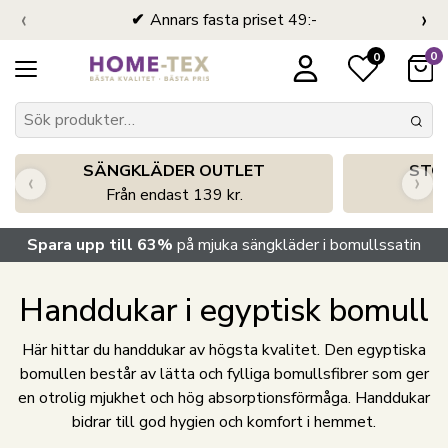
‹
›
Annars fasta priset 49:-
0
0
SÄNGKLÄDER OUTLET
STO
‹
›
Från endast 139 kr.
S
Spara upp till 63%
på mjuka sängkläder i bomullssatin
Handdukar i egyptisk bomull
Här hittar du handdukar av högsta kvalitet. Den egyptiska
bomullen består av lätta och fylliga bomullsfibrer som ger
en otrolig mjukhet och hög absorptionsförmåga. Handdukar
bidrar till god hygien och komfort i hemmet.