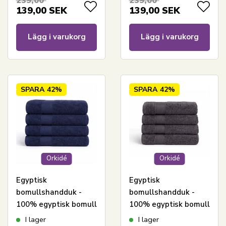
239,00
239,00
139,00
SEK
139,00
SEK
Lägg i varukorg
Lägg i varukorg
SPARA
42%
SPARA
42%
Orkidé
Orkidé
Egyptisk
Egyptisk
bomullshandduk -
bomullshandduk -
100% egyptisk bomull
100% egyptisk bomull
- Badhandduk 70x140
- Badhandduk
I lager
I lager