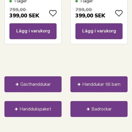
I lager
I lager
cm - Orkidé -
- Orkidé - Mörkblå
799,00
799,00
Antracitgrå
399,00
SEK
399,00
SEK
Lägg i varukorg
Lägg i varukorg
Gästhanddukar
Handdukar till barn
Handdukspaket
Badrockar