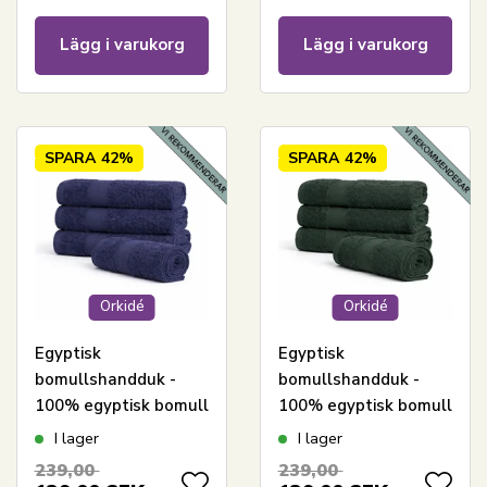
Lägg i varukorg
Lägg i varukorg
SPARA
42%
SPARA
42%
Orkidé
Orkidé
Egyptisk
Egyptisk
bomullshandduk -
bomullshandduk -
100% egyptisk bomull
100% egyptisk bomull
- Gästhandduk 40x60
- Gästhandduk 40x60
I lager
I lager
cm - Orkidé - Mörkblå
cm - Orkidé -
239,00
239,00
Mörkgrön