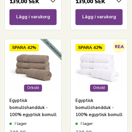
139,00
SEK
139,00
SEK
Lägg i varukorg
Lägg i varukorg
SPARA
42%
SPARA
42%
Orkidé
Orkidé
Egyptisk
Egyptisk
bomullshandduk -
bomullshandduk -
100% egyptisk bomull
100% egyptisk bomull
- Gästhandduk 40x60
- Gästhandduk 40x60
I lager
I lager
cm - Orkidé - Sand
cm - Orkidé - Vit