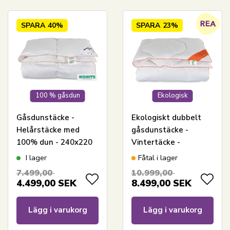
SPARA
40%
SPARA
23%
100 % gåsdun
Ekologisk
Gåsdunstäcke -
Ekologiskt dubbelt
Helårstäcke med
gåsdunstäcke -
100% dun - 240x220
Vintertäcke -
cm - Borg Living
240x220 cm - Feng
I lager
Fåtal i lager
Shui Svanenmärkt
7.499,00
10.999,00
täcke
4.499,00
SEK
8.499,00
SEK
Lägg i varukorg
Lägg i varukorg