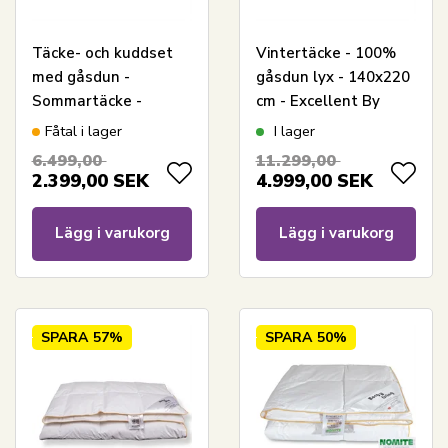
Täcke- och kuddset
Vintertäcke - 100%
med gåsdun -
gåsdun lyx - 140x220
Sommartäcke -
cm - Excellent By
140x220 cm + 60x63
Borg gåsdunstäcke -
Fåtal i lager
I lager
cm
Diamanten
6.499,00
11.299,00
2.399,00
SEK
4.999,00
SEK
Lägg i varukorg
Lägg i varukorg
SPARA
57%
SPARA
50%