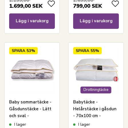
2.299,00
1.699,00
täcke - 70x100 cm -
1.699,00
SEK
799,00
SEK
Temprakon Zone
Lägg i varukorg
Lägg i varukorg
SPARA
53%
SPARA
55%
Drottningtäcke
Baby sommartäcke -
Babytäcke -
Gåsdunstäcke - Lätt
Helårstäcke i gåsdun
och sval -
- 70x100 cm -
Allergivänlig - 70x100
Premium By Borg
I lager
I lager