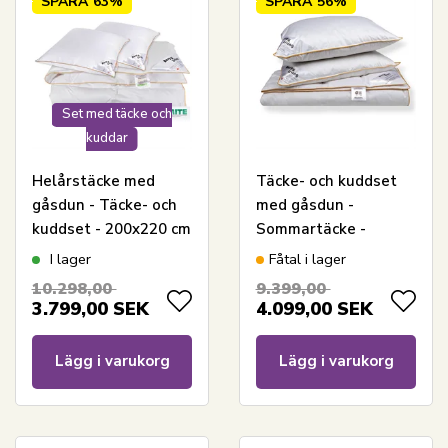
SPARA
63%
SPARA
56%
Set med täcke och
kuddar
Helårstäcke med
Täcke- och kuddset
gåsdun - Täcke- och
med gåsdun -
kuddset - 200x220 cm
Sommartäcke -
+ Två kuddar 60x63
200x220 cm + 2x
I lager
Fåtal i lager
cm - Borg Living
60x63 cm
10.298,00
9.399,00
gåsdunstäcke
3.799,00
SEK
4.099,00
SEK
Lägg i varukorg
Lägg i varukorg