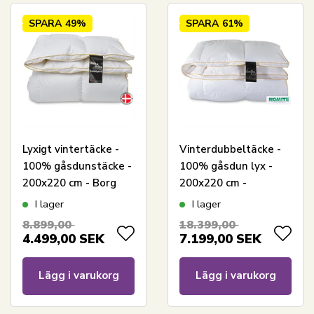
SPARA
49%
SPARA
61%
Lyxigt vintertäcke -
Vinterdubbeltäcke -
100% gåsdunstäcke -
100% gåsdun lyx -
200x220 cm - Borg
200x220 cm -
Living Gulddynen
Excellent By Borg
I lager
I lager
gåsdunstäcke -
8.899,00
18.399,00
Diamanten
4.499,00
SEK
7.199,00
SEK
Lägg i varukorg
Lägg i varukorg