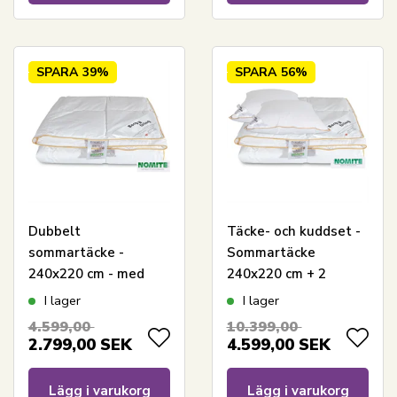
SPARA
39%
SPARA
56%
Dubbelt
Täcke- och kuddset -
sommartäcke -
Sommartäcke
240x220 cm - med
240x220 cm + 2
100 % gåsdun - Borg
kuddar med gåsdun -
I lager
I lager
Living lätt -
Borg Living
4.599,00
10.399,00
sommartäcke
2.799,00
SEK
4.599,00
SEK
Lägg i varukorg
Lägg i varukorg