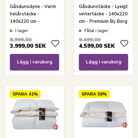
Gåsdunsdyne - Varm
Gåsdunstäcke - Lyxigt
helårstäcke -
vintertäcke - 140x220
140x220 cm -
cm - Premium By Borg
Premium By Borg -
- Gulddynen extra
I lager
Fåtal i lager
Gulddynen varm
varmt
8.999,00
9.499,00
3.999,00
SEK
4.599,00
SEK
Lägg i varukorg
Lägg i varukorg
SPARA
41%
SPARA
58%