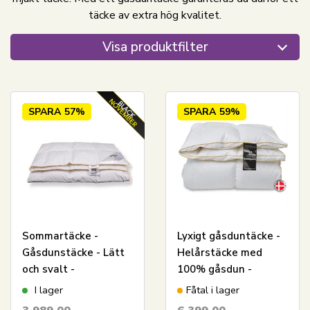
täcke av extra hög kvalitet.
Visa produktfilter
SPARA
57%
SPARA
59%
Sommartäcke -
Lyxigt gåsduntäcke -
Gåsdunstäcke - Lätt
Helårstäcke med
och svalt -
100% gåsdun -
Allergivänligt -
140x200 cm - Borg
I lager
Fåtal i lager
140x200 cm - Borg
Living Gulddynen