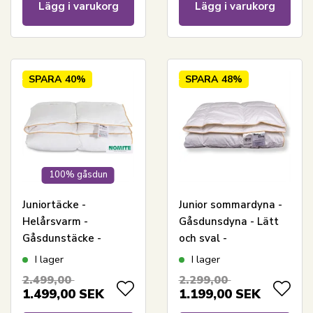
Lägg i varukorg
Lägg i varukorg
SPARA
40%
SPARA
48%
100% gåsdun
Juniortäcke -
Junior sommardyna -
Helårsvarm -
Gåsdunsdyna - Lätt
Gåsdunstäcke -
och sval -
100x140 cm - Borg
Allergivänlig -
I lager
I lager
Living
100x140 cm - Borg
2.499,00
2.299,00
Living
1.499,00
SEK
1.199,00
SEK