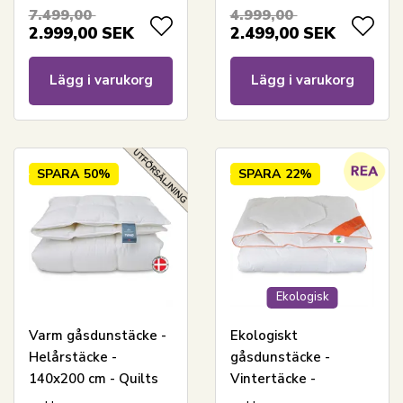
Gulddynen
7.499,00
4.999,00
2.999,00
SEK
2.499,00
SEK
Lägg i varukorg
Lägg i varukorg
SPARA
50%
SPARA
22%
Ekologisk
Varm gåsdunstäcke -
Ekologiskt
Helårstäcke -
gåsdunstäcke -
140x200 cm - Quilts
Vintertäcke -
Of Denmark - Tunø-
140x200 cm - Feng