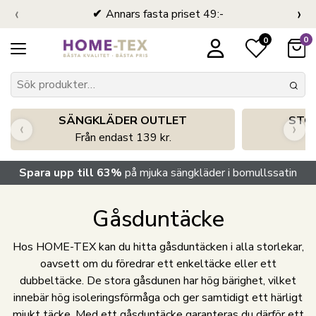
‹
›
Annars fasta priset 49:-
0
0
SÄNGKLÄDER OUTLET
STO
‹
›
Från endast 139 kr.
S
Spara upp till 63%
på mjuka sängkläder i bomullssatin
Gåsduntäcke
Hos HOME-TEX kan du hitta gåsduntäcken i alla storlekar,
oavsett om du föredrar ett enkeltäcke eller ett
dubbeltäcke. De stora gåsdunen har hög bärighet, vilket
innebär hög isoleringsförmåga och ger samtidigt ett härligt
mjukt täcke. Med ett gåsduntäcke garanteras du därför ett