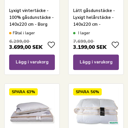
Lyxigt vintertäcke -
Lätt gåsdunstäcke -
100% gåsdunstäcke -
Lyxigt helårstäcke -
140x220 cm - Borg
140x220 cm -
Living Gulddynen
Premium By Borg -
Fåtal i lager
I lager
Gulddynen
6.299,00
7.699,00
3.699,00
SEK
3.199,00
SEK
Lägg i varukorg
Lägg i varukorg
SPARA
63%
SPARA
56%