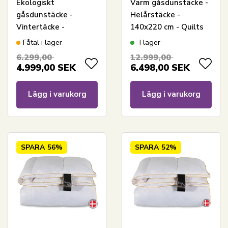
Ekologiskt
Varm gåsdunstäcke -
gåsdunstäcke -
Helårstäcke -
Vintertäcke -
140x220 cm - Quilts
140x220 cm - Feng
Of Denmark - Tunø
Fåtal i lager
I lager
Shui Svanenmärkt
täcke
6.299,00
12.999,00
täcke
4.999,00
SEK
6.498,00
SEK
Lägg i varukorg
Lägg i varukorg
SPARA
56%
SPARA
52%