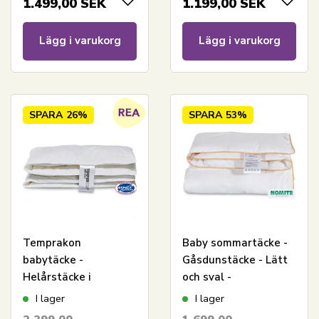
1.499,00
SEK
1.199,00
SEK
Lägg i varukorg
Lägg i varukorg
SPARA
26%
SPARA
53%
Temprakon
Baby sommartäcke -
babytäcke -
Gåsdunstäcke - Lätt
Helårstäcke i
och sval -
myskdun -
Allergivänlig - 70x100
I lager
I lager
Temperaturreglerande
cm - Borg Living