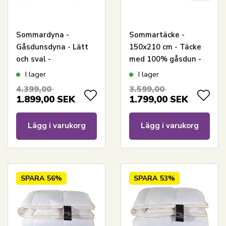
Sommardyna -
Sommartäcke -
Gåsdunsdyna - Lätt
150x210 cm - Täcke
och sval -
med 100% gåsdun -
Allergivänlig -
Borg Living lätt och
I lager
I lager
150x210 cm - Borg
svalt sommartäcke
4.399,00
3.599,00
Living
1.899,00
SEK
1.799,00
SEK
Lägg i varukorg
Lägg i varukorg
SPARA
56%
SPARA
53%