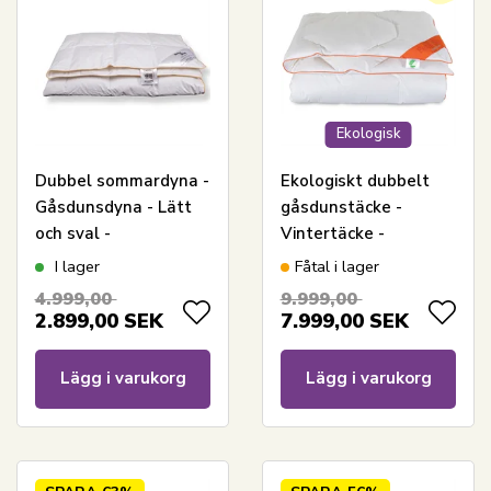
Ekologisk
Dubbel sommardyna -
Ekologiskt dubbelt
Gåsdunsdyna - Lätt
gåsdunstäcke -
och sval -
Vintertäcke -
Allergivänlig -
200x220 cm - Feng
I lager
Fåtal i lager
200x220 cm - Borg
Shui Svanenmärkt
4.999,00
9.999,00
Living
täcke
2.899,00
SEK
7.999,00
SEK
Lägg i varukorg
Lägg i varukorg