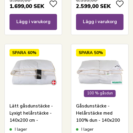
3.989,00
6.399,00
Living
1.699,00
SEK
2.599,00
SEK
Lägg i varukorg
Lägg i varukorg
SPARA
60%
SPARA
50%
100 % gåsdun
Lätt gåsdunstäcke -
Gåsdunstäcke -
Lyxigt helårstäcke -
Helårstäcke med
140x200 cm -
100% dun - 140x200
Premium By Borg -
cm - Borg Living
I lager
I lager