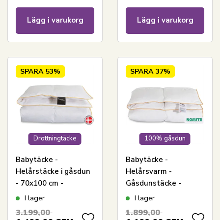
Lägg i varukorg
Lägg i varukorg
SPARA
53%
SPARA
37%
Drottningtäcke
100% gåsdun
Babytäcke -
Babytäcke -
Helårstäcke i gåsdun
Helårsvarm -
- 70x100 cm -
Gåsdunstäcke -
Premium By Borg
70x100 cm - Borg
I lager
I lager
babytäcke
Living
3.199,00
1.899,00