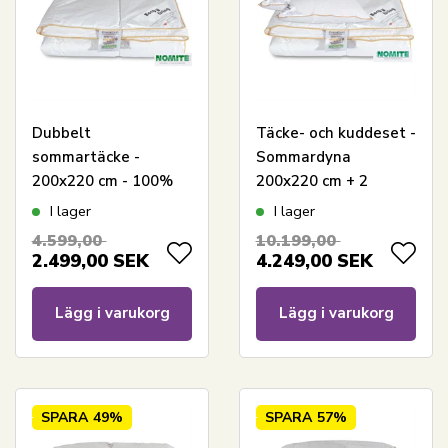
Dubbelt
Täcke- och kuddeset -
sommartäcke -
Sommardyna
200x220 cm - 100%
200x220 cm + 2
gåsdun - Borg Living
kuddar med gåsdun -
I lager
I lager
lätt sommartäcke
Sommar gåsduns
4.599,00
10.199,00
täcke och kuddeset -
2.499,00
SEK
4.249,00
SEK
Borg Living
Lägg i varukorg
Lägg i varukorg
SPARA
49%
SPARA
57%