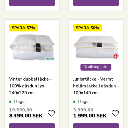
SPARA
57%
SPARA
50%
Drottningtäcke
Vinter dubbeltäcke -
Juniortäcke - Varmt
100% gåsdun lyx -
helårstäcke i gåsdun -
240x220 cm -
100x140 cm -
Excellent By Borg
Premium By Borg
I lager
I lager
gåsdunsdyna -
19.599,00
3.999,00
Diamanten
8.399,00
SEK
1.999,00
SEK