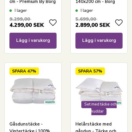
cm - Premium By Borg
140x200 cm - Borg
- Gulddynen extra
Living Gulddynen
I lager
I lager
varm
9.299,00
5.699,00
4.299,00
SEK
2.899,00
SEK
Lägg i varukorg
Lägg i varukorg
SPARA
47%
SPARA
57%
Set med täcke och
kuddar
Gåsdunstäcke -
Helårstäcke med
Vintertäcke i 100%
gåsdun - Täcke och