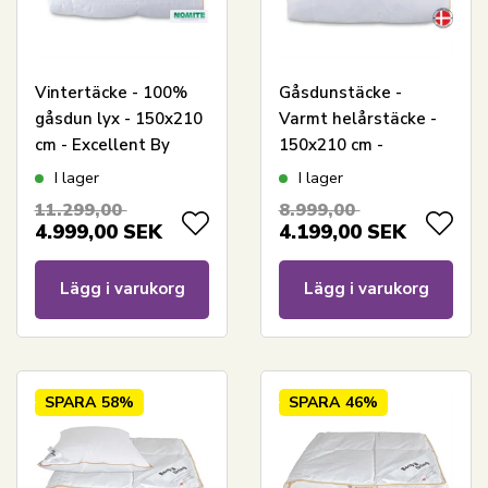
Vintertäcke - 100%
Gåsdunstäcke -
gåsdun lyx - 150x210
Varmt helårstäcke -
cm - Excellent By
150x210 cm -
Borg gåsdunstäcke -
Premium By Borg -
I lager
I lager
Diamanten
Gulddynen varm
11.299,00
8.999,00
4.999,00
SEK
4.199,00
SEK
Lägg i varukorg
Lägg i varukorg
SPARA
58%
SPARA
46%