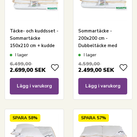
Täcke- och kuddsset -
Sommartäcke -
Sommartäcke
200x200 cm -
150x210 cm + kudde
Dubbeltäcke med
med gåsdun -
100% gåsdun - Borg
I lager
I lager
Sommargåsdunstäcke
Living lätt
6.499,00
4.599,00
och kudde set - Borg
sommartäcke
2.699,00
SEK
2.499,00
SEK
Living
Lägg i varukorg
Lägg i varukorg
SPARA
58%
SPARA
57%