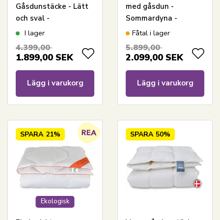
Gåsdunstäcke - Lätt
med gåsdun -
och sval -
Sommardyna -
Allergivänlig -
140x200 cm + 60x63
I lager
Fåtal i lager
140x220 cm - Borg
cm
4.399,00
5.899,00
Living
1.899,00
SEK
2.099,00
SEK
Lägg i varukorg
Lägg i varukorg
SPARA
21%
SPARA
50%
Ekologisk