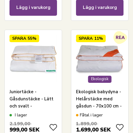
Lägg i varukorg
Lägg i varukorg
SPARA
55%
SPARA
11%
Ekologisk
Juniortäcke -
Ekologisk babydyna -
Gåsdunstäcke - Lätt
Helårstäcke med
och svalt -
gåsdun - 70x100 cm -
Allergivänligt -
Svanenmärkt - Feng
I lager
Fåtal i lager
100x140 cm - Borg
Shui
2.199,00
1.899,00
Living
999,00
SEK
1.699,00
SEK