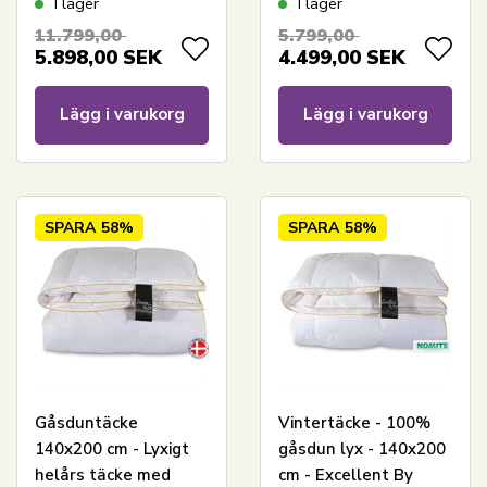
I lager
I lager
täcke
Shui, Svanenmärkt
11.799,00
5.799,00
täcke
5.898,00
SEK
4.499,00
SEK
Lägg i varukorg
Lägg i varukorg
SPARA
58%
SPARA
58%
Gåsduntäcke
Vintertäcke - 100%
140x200 cm - Lyxigt
gåsdun lyx - 140x200
helårs täcke med
cm - Excellent By