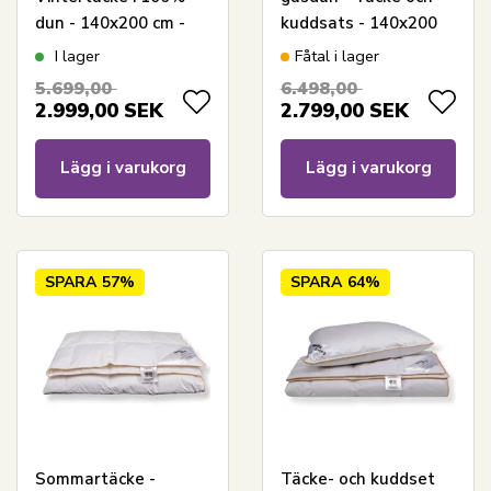
dun - 140x200 cm -
kuddsats - 140x200
Borg Living
cm + kudde 60x63 cm
I lager
Fåtal i lager
- Borg Living
5.699,00
6.498,00
gåsdunstäcke
2.999,00
SEK
2.799,00
SEK
Lägg i varukorg
Lägg i varukorg
SPARA
57%
SPARA
64%
Sommartäcke -
Täcke- och kuddset