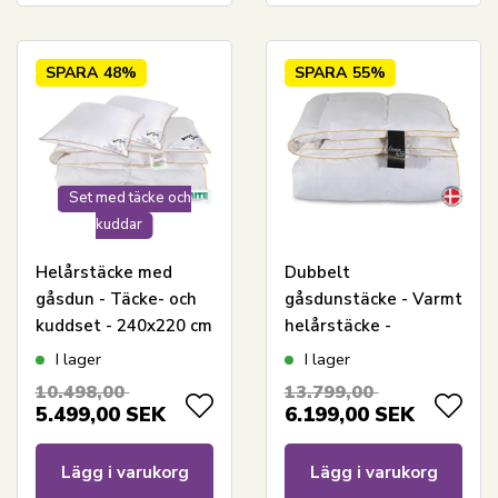
SPARA
48%
SPARA
55%
Set med täcke och
kuddar
Helårstäcke med
Dubbelt
gåsdun - Täcke- och
gåsdunstäcke - Varmt
kuddset - 240x220 cm
helårstäcke -
+ två kuddar 60x63
240x220 cm -
I lager
I lager
cm - Borg Living
Premium By Borg -
10.498,00
13.799,00
gåsdunstäcke
Gulddynen varm
5.499,00
SEK
6.199,00
SEK
Lägg i varukorg
Lägg i varukorg