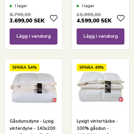
gåsdun - Premium By
Borg gåsdunstäcke -
I lager
I lager
Borg - Guldtäcket
Diamanten
8.799,00
10.999,00
varmt
3.699,00
SEK
4.599,00
SEK
Lägg i varukorg
Lägg i varukorg
SPARA
54%
SPARA
49%
Gåsdunsdyne - Lyxig
Lyxigt vintertäcke -
vinterdyne - 140x200
100% gåsdun -