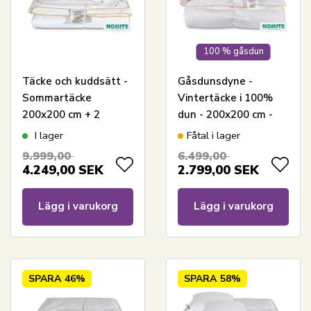
100 % gåsdun
Täcke och kuddsätt -
Gåsdunsdyne -
Sommartäcke
Vintertäcke i 100%
200x200 cm + 2
dun - 200x200 cm -
kuddar med gåsdun -
Borg Living
I lager
Fåtal i lager
Sommar
9.999,00
6.499,00
gåsdunstäcke och
4.249,00
SEK
2.799,00
SEK
kuddsätt - Borg Living
Lägg i varukorg
Lägg i varukorg
SPARA
46%
SPARA
58%