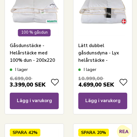
100 % gåsdun
Gåsdunstäcke -
Lätt dubbel
Helårstäcke med
gåsdunsdyna - Lyx
100% dun - 200x220
helårstäcke -
cm - Borg Living
200x220 cm -
I lager
I lager
Premium By Borg -
6.699,00
10.999,00
Gulddynen
3.399,00
SEK
4.699,00
SEK
Lägg i varukorg
Lägg i varukorg
SPARA
42%
SPARA
20%