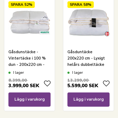
SPARA
52%
SPARA
58%
Gåsdunstäcke -
Gåsduntäcke
Vintertäcke i 100 %
200x220 cm - Lyxigt
dun - 200x220 cm -
helårs dubbeltäcke
Borg Living
med gåsdun -
I lager
I lager
Premium By Borg -
8.399,00
13.299,00
Guldtäckets varma
3.999,00
SEK
5.599,00
SEK
Lägg i varukorg
Lägg i varukorg