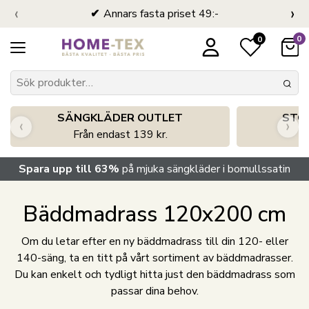
‹
›
Annars fasta priset 49:-
0
0
SÄNGKLÄDER OUTLET
STO
‹
›
Från endast 139 kr.
S
Spara upp till 63%
på mjuka sängkläder i bomullssatin
Bäddmadrass 120x200 cm
Om du letar efter en ny bäddmadrass till din 120- eller
140-säng, ta en titt på vårt sortiment av bäddmadrasser.
Du kan enkelt och tydligt hitta just den bäddmadrass som
passar dina behov.