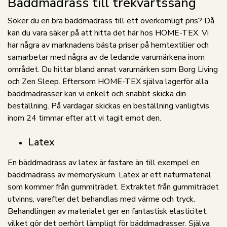
Bäddmadrass till trekvartssäng
Söker du en bra bäddmadrass till ett överkomligt pris? Då
kan du vara säker på att hitta det här hos HOME-TEX. Vi
har några av marknadens bästa priser på hemtextilier och
samarbetar med några av de ledande varumärkena inom
området. Du hittar bland annat varumärken som Borg Living
och Zen Sleep. Eftersom HOME-TEX själva lagerför alla
bäddmadrasser kan vi enkelt och snabbt skicka din
beställning. På vardagar skickas en beställning vanligtvis
inom 24 timmar efter att vi tagit emot den.
Latex
En bäddmadrass av latex är fastare än till exempel en
bäddmadrass av memoryskum. Latex är ett naturmaterial
som kommer från gummiträdet. Extraktet från gummiträdet
utvinns, varefter det behandlas med värme och tryck.
Behandlingen av materialet ger en fantastisk elasticitet,
vilket gör det oerhört lämpligt för bäddmadrasser. Själva