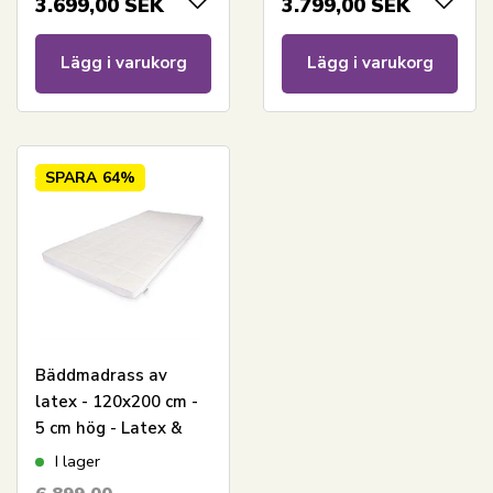
3.699,00
SEK
3.799,00
SEK
Lägg i varukorg
Lägg i varukorg
SPARA
64%
Bäddmadrass av
latex - 120x200 cm -
5 cm hög - Latex &
naturlatex - Zen
I lager
Sleep bäddmadrass