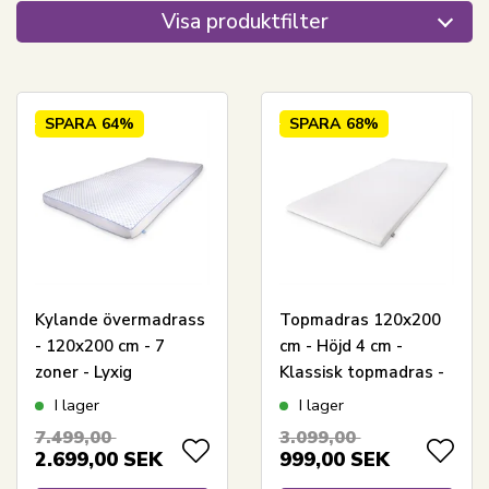
Visa produktfilter
SPARA
64%
SPARA
68%
Kylande övermadrass
Topmadras 120x200
- 120x200 cm - 7
cm - Höjd 4 cm -
zoner - Lyxig
Klassisk topmadras -
memoryskum
IN Style
I lager
I lager
övermadrass 8 cm
7.499,00
3.099,00
hög - SLEEP TECH By
2.699,00
SEK
999,00
SEK
Borg