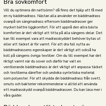
Bra sovkomfort
Vill du optimera din nattsömn? då finns det hjälp att få med
en ny bäddmadrass. Nästan alla använder en bäddmadrass
ovanpå sin sängmadrass eftersom bäddmadrasser ger
mycket bättre liggkomfort. För att uppnå den allra bästa
komforten är det viktigt att titta på alla sängens delar. Det
kan till exempel vara att madrasskyddet behöver bytas ut
eller att täcket är för varmt. För att dra full nytta av
bäddmadrassens egenskaper är det viktigt att också ha
koll på sängens övriga textilier. Om du till exempel har det
riktigt varmt när du sover och därför har valt en
ventilerande bäddmadrass är det viktigt att anpassa täcket
och textilierna därefter och undvika syntetiska material
som polyester. För att skydda din bäddmadrass från svett,
smuts och bakterier rekommenderar vi alltid att använda
ett madrasskydd ovanpå bäddmadrassen. Du kan läsa mer i
våra guider.