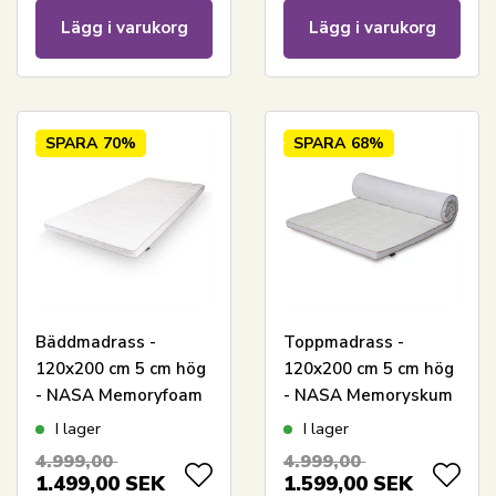
Lägg i varukorg
Lägg i varukorg
SPARA
70%
SPARA
68%
Bäddmadrass -
Toppmadrass -
120x200 cm 5 cm hög
120x200 cm 5 cm hög
- NASA Memoryfoam
- NASA Memoryskum
- Ergonomisk
- Borg Living -
I lager
I lager
bäddmadrass - Borg
Ergonomisk
4.999,00
4.999,00
Living
toppmadrass
1.499,00
SEK
1.599,00
SEK