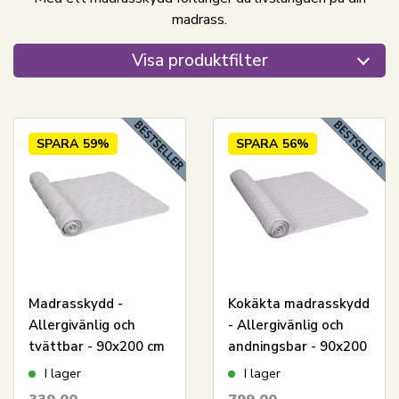
madrass.
Visa produktfilter
SPARA
59%
SPARA
56%
Madrasskydd -
Kokäkta madrasskydd
Allergivänlig och
- Allergivänlig och
tvättbar - 90x200 cm
andningsbar - 90x200
- Mjuk och praktisk
cm - Mjuk och praktisk
I lager
I lager
madrasskydd från
madrasskydd från