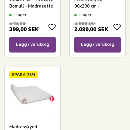
Bomull - Madrasette
90x200 cm -
Nordisk Tekstil
Downtopper
I lager
I lager
Temprakon Zone
549,00
2.999,00
399,00
SEK
2.099,00
SEK
Lägg i varukorg
Lägg i varukorg
SPARA
25%
Madrasskydd -