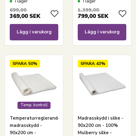
I lager
I lager
Oeko-tex bomull
madrasskydd - HØIE
699,00
1.399,00
of Scandinavia
369,00
SEK
799,00
SEK
Lägg i varukorg
Lägg i varukorg
SPARA
50%
SPARA
43%
Temp. kontroll
Temperaturreglerande
Madrasskydd i silke -
madrasskydd -
90x200 cm - 100%
90x200 cm -
Mulberry silke -