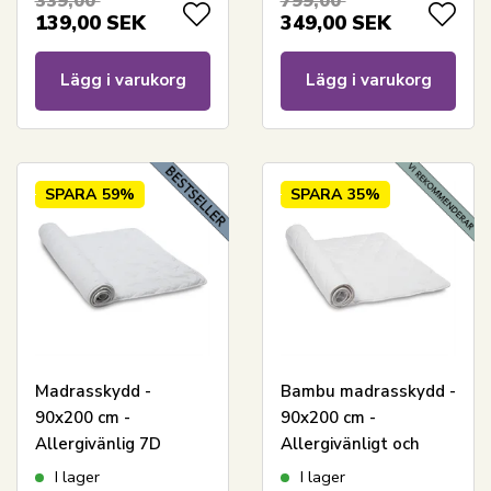
339,00
799,00
Nordstrand Home
Nordstrand Home
139,00
SEK
349,00
SEK
Lägg i varukorg
Lägg i varukorg
SPARA
59%
SPARA
35%
Madrasskydd -
Bambu madrasskydd -
90x200 cm -
90x200 cm -
Allergivänlig 7D
Allergivänligt och
mikrofiber - Zen Sleep
temperaturreglerande
I lager
I lager