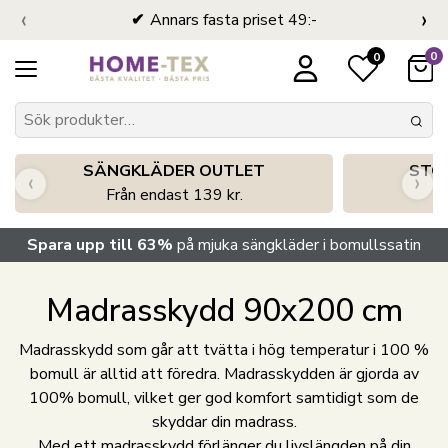
‹
›
Annars fasta priset 49:-
0
0
SÄNGKLÄDER OUTLET
STO
‹
›
Från endast 139 kr.
S
Spara upp till 63%
på mjuka sängkläder i bomullssatin
Madrasskydd 90x200 cm
Madrasskydd som går att tvätta i hög temperatur i 100 %
bomull är alltid att föredra. Madrasskydden är gjorda av
100% bomull, vilket ger god komfort samtidigt som de
skyddar din madrass.
Med ett madrasskydd förlänger du livslängden på din