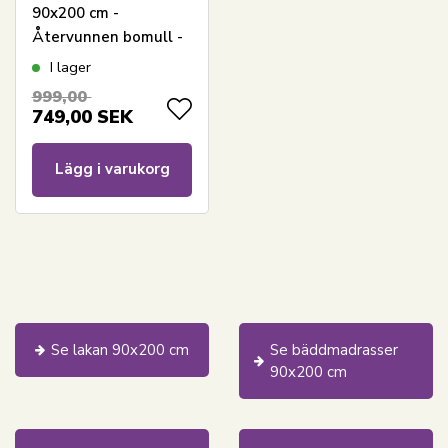
90x200 cm -
Återvunnen bomull -
Danskproducerad -
I lager
Madrasskydd - LIXRA
999,00
749,00
SEK
Lägg i varukorg
Se lakan 90x200 cm
Se bäddmadrasser
90x200 cm