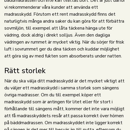
bäddmadrassen och inte kan tvättas bort. Det är just därför
vi rekommenderar våra kunder att använda ett
madrasskydd. Förutom ett rent madrasskydd finns det
naturligtvis många andra saker du kan göra för att förbättra
sovmiljön, till exempel att låta täckena hänga ute för
vädring, dock aldrig i direkt solljus. Även den dagliga
vädringen av rummet är mycket viktig. När du sörjer för frisk
luft i sovrummet ger du dina täcken och kuddar möjlighet
att göra sig av med fukten som absorberats under natten.
Rätt storlek
När du ska välja ditt madrasskydd är det mycket viktigt att
du väljer ett madrasskydd i samma storlek som sängens
övriga madrasser. Om du till exempel köper ett
madrasskydd som är antingen för litet eller för stort i
förhållande till sängens mått, kommer det inte vara möjligt
att få madrasskyddets resår att passa korrekt över hörnen
på bäddmadrassen. Om madrasskyddet inte ligger korrekt
på sängen är det mer till besvär än till nytta, eftersom du