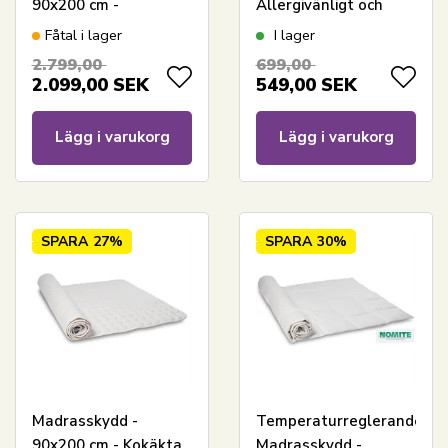
90x200 cm -
Allergivänligt och
Temperaturreglerande
andningsbart
Fåtal i lager
I lager
duntopper
madrasskydd - Från
2.799,00
699,00
Sleep Tech By Borg
2.099,00
SEK
549,00
SEK
Lägg i varukorg
Lägg i varukorg
SPARA
27%
SPARA
30%
Madrasskydd -
Temperaturreglerande
90x200 cm - Kokäkta
Madrasskydd -