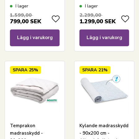
Madrasskydd - Cool
Nordic Comfort
I lager
I lager
Zone temperature
1.599,00
2.299,00
control
799,00
SEK
1.299,00
SEK
Lägg i varukorg
Lägg i varukorg
SPARA
25%
SPARA
21%
Temprakon
Kylande madrasskydd
madrasskydd -
- 90x200 cm -