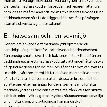
Men det är väldigt individuellt vad du tycker är bekvämast.
De flesta madrasskydd är försedda med resårer i alla fyra
hörn, dessa resårer används för att fixa madrasskyddet runt
bäddmadrassen så att det ligger slätt och fint på sängen
utan att skrynkla sig under lakanet.
En hälsosam och ren sovmiljö
Genom att använda ett madrasskydd optimerar du
samtidigt sängens komfort och skyddar bäddmadrassen
från onödig smuts, svett och bakterier. Till skillnad från en
bäddmadrass är ett madrasskydd lätt att underhålla, delvis
på grund av dess storlek, men också för att det kan tvättas
i maskin. I vårt sortiment hittar du även madrasskydd som
går att tvätta i hög temperatur - dessa är bra om du lider
av allergier eller har anlag för dem. Gemensamt för alla
madrasskydd är att de kan tvättas fria från kvalster, smuts
och bakterier - vilket ger en mycket hälsosammare sovmiljö
än om alla kroppens avlagringar hamnar direkt i