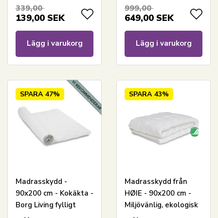
madrasbeskydd
madrasskydd från
339,00
999,00
Nature By Borg
139,00
SEK
649,00
SEK
Lägg i varukorg
Lägg i varukorg
SPARA
47%
SPARA
43%
Madrasskydd -
Madrasskydd från
90x200 cm - Kokäkta -
HØIE - 90x200 cm -
Borg Living fylligt
Miljövänlig, ekologisk
madrasskydd i 100%
och bekväm