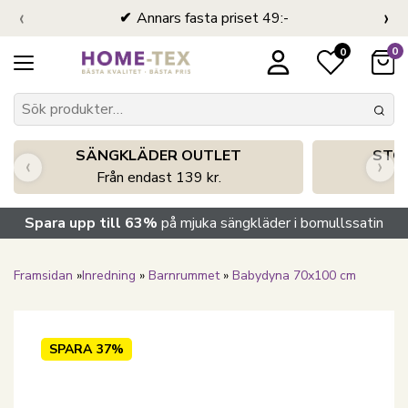
‹
›
Annars fasta priset 49:-
0
0
SÄNGKLÄDER OUTLET
STO
‹
›
Från endast 139 kr.
S
Spara upp till 63%
på mjuka sängkläder i bomullssatin
Framsidan
»
Inredning
»
Barnrummet
»
Babydyna 70x100 cm
SPARA
37%