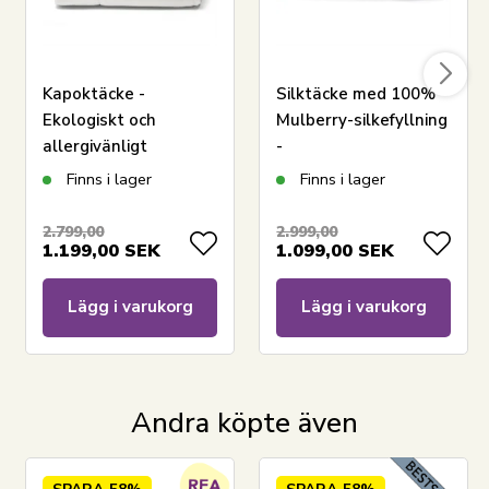
Kapoktäcke -
Silktäcke med 100%
Ekologiskt och
Mulberry-silkefyllning
allergivänligt
-
helårstäcke med
Temperaturreglerande
Finns i lager
Finns i lager
naturligt fyll -
helårstäcke -
150x210 cm - Nature
140x200 cm - Borg
2.799,00
2.999,00
1.199,00
SEK
1.099,00
SEK
By Borg kapoktäcke
Living
Lägg i varukorg
Lägg i varukorg
LÄGG I VARUKORGEN
Andra köpte även
Läs vår täckeguide
Läs om skötsel av täcken och kuddar