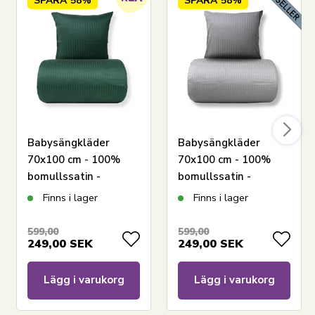
SPARA
58%
SPARA
58%
Se vårt stora sortiment av kuddar
Har du frågor om produkten?
Babysängkläder
Babysängkläder
70x100 cm - 100%
70x100 cm - 100%
bomullssatin -
bomullssatin -
Klassiska gröna
Klassiska ljusgrå
Finns i lager
Finns i lager
ränder
ränder
599,00
599,00
249,00
SEK
249,00
SEK
Lägg i varukorg
Lägg i varukorg