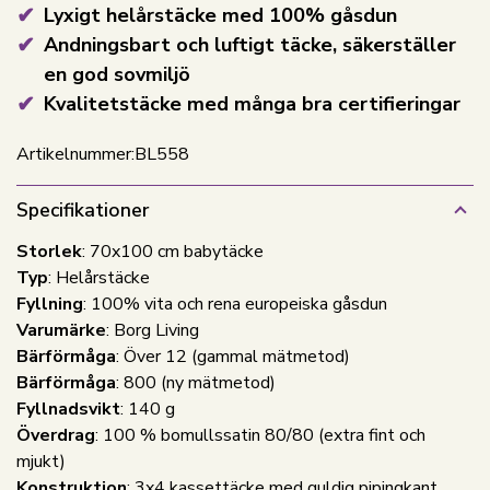
Lyxigt helårstäcke med 100% gåsdun
Andningsbart och luftigt täcke, säkerställer
en god sovmiljö
Kvalitetstäcke med många bra certifieringar
Artikelnummer:
BL558
Specifikationer
Storlek
: 70x100 cm babytäcke
Typ
: Helårstäcke
Fyllning
: 100% vita och rena europeiska gåsdun
Varumärke
: Borg Living
Bärförmåga
: Över 12 (gammal mätmetod)
Bärförmåga
: 800 (ny mätmetod)
Fyllnadsvikt
: 140 g
Överdrag
: 100 % bomullssatin 80/80 (extra fint och
mjukt)
Konstruktion
: 3x4 kassettäcke med guldig pipingkant