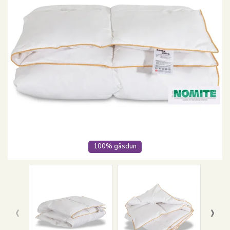
100% gåsdun
‹
›