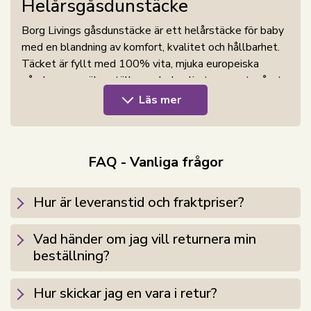
Helårsgåsdunstäcke
Borg Livings gåsdunstäcke är ett helårstäcke för baby
med en blandning av komfort, kvalitet och hållbarhet.
Täcket är fyllt med 100% vita, mjuka europeiska
gåsdun som säkerställer en behaglig temperatur året
runt. Gåsdunen i täcket kommer från europeiska gäss
Läs mer
och är kända för sin högsta kvalitet och hållbarhet.
Gåsdun har en fantastisk isoleringsförmåga, vilket
innebär att täcket håller ditt barn varmt på vintern och
FAQ - Vanliga frågor
svalt på sommaren. Täcket har en bärförmåga på över
12 (gammal mätmetod) eller Cuin 800 enligt den nya
mätmetoden. Det är idealiskt för ditt barn eftersom
Hur är leveranstid och fraktpriser?
det är lätt och faller mjukt runt barnets kropp och ger
en jämn temperatur.
Vad händer om jag vill returnera min
beställning?
Se barnhuvudkuddar här
Kassetter
Hur skickar jag en vara i retur?