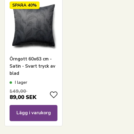
SPARA
40%
Örngott 60x63 cm -
Satin - Svart tryck av
blad
I lager
149,00
89,00
SEK
Lägg i varukorg