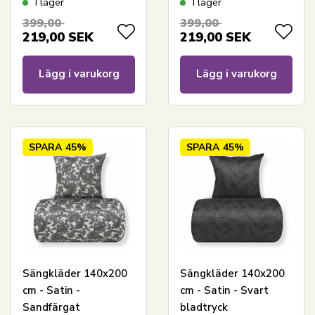
I lager
I lager
399,00
399,00
219,00
SEK
219,00
SEK
Lägg i varukorg
Lägg i varukorg
SPARA
45%
SPARA
45%
Sängkläder 140x200
Sängkläder 140x200
cm - Satin -
cm - Satin - Svart
Sandfärgat
bladtryck