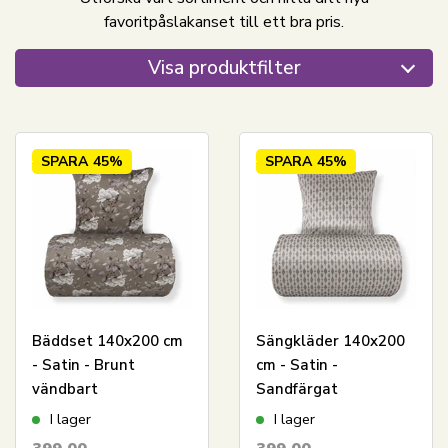
favoritpåslakanset till ett bra pris.
Visa produktfilter
SPARA
45%
SPARA
45%
Bäddset 140x200 cm
Sängkläder 140x200
- Satin - Brunt
cm - Satin -
vändbart
Sandfärgat
blommönster
mönsterdesign
I lager
I lager