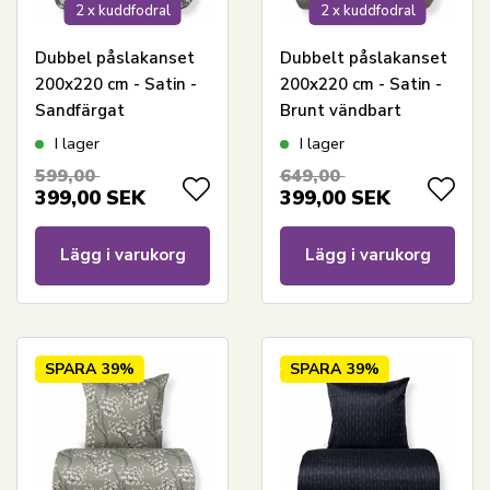
2 x kuddfodral
2 x kuddfodral
Dubbel påslakanset
Dubbelt påslakanset
200x220 cm - Satin -
200x220 cm - Satin -
Sandfärgat
Brunt vändbart
blommönster
blommönster
I lager
I lager
599,00
649,00
399,00
SEK
399,00
SEK
Lägg i varukorg
Lägg i varukorg
SPARA
39%
SPARA
39%