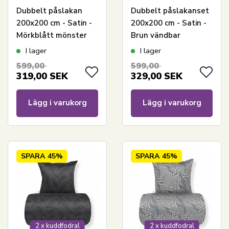
Dubbelt påslakan
Dubbelt påslakanset
200x200 cm - Satin -
200x200 cm - Satin -
Mörkblått mönster
Brun vändbar
blommönster
I lager
I lager
599,00
599,00
319,00
SEK
329,00
SEK
Lägg i varukorg
Lägg i varukorg
SPARA
45%
SPARA
45%
2 x kuddfodral
2 x kuddfodral