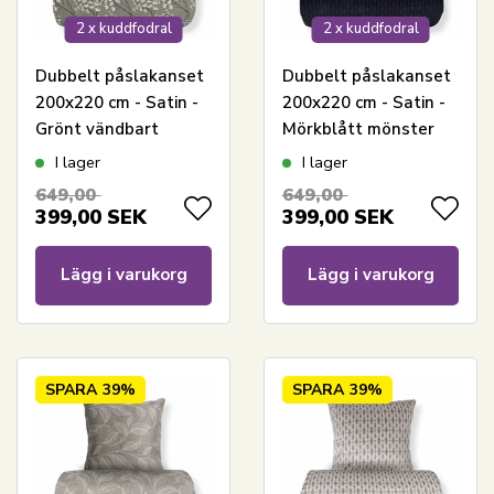
2 x kuddfodral
2 x kuddfodral
Dubbelt påslakanset
Dubbelt påslakanset
200x220 cm - Satin -
200x220 cm - Satin -
Grönt vändbart
Mörkblått mönster
blomsterdesign
I lager
I lager
649,00
649,00
399,00
SEK
399,00
SEK
Lägg i varukorg
Lägg i varukorg
SPARA
39%
SPARA
39%