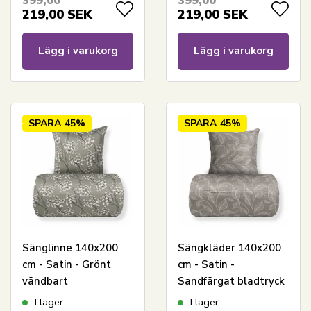
399,00
399,00
219,00
SEK
219,00
SEK
Lägg i varukorg
Lägg i varukorg
SPARA
45%
SPARA
45%
Sänglinne 140x200
Sängkläder 140x200
cm - Satin - Grönt
cm - Satin -
vändbart
Sandfärgat bladtryck
blommönster
I lager
I lager