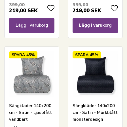
399,00
399,00
219,00
SEK
219,00
SEK
Lägg i varukorg
Lägg i varukorg
SPARA
45%
SPARA
45%
Sängkläder 140x200
Sängkläder 140x200
cm - Satin - Ljusblått
cm - Satin - Mörkblått
vändbart
mönsterdesign
blommönster