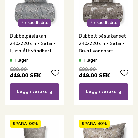
2 x kuddfodral
2 x kuddfodral
Dubbelpåslakan
Dubbelt påslakanset
240x220 cm - Satin -
240x220 cm - Satin -
Ljusblått vändbart
Brunt vändbart
blommönster
blomsterdesign
I lager
I lager
699,00
699,00
449,00
SEK
449,00
SEK
Lägg i varukorg
Lägg i varukorg
SPARA
36%
SPARA
40%