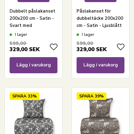
Dubbelt påslakanset
Påslakanset för
200x200 cm - Satin -
dubbeltäcke 200x200
Svart med
cm - Satin - Ljusblått
bladmönster
vändbart
I lager
I lager
blommönster
599,00
599,00
329,00
SEK
329,00
SEK
Lägg i varukorg
Lägg i varukorg
SPARA
33%
SPARA
39%