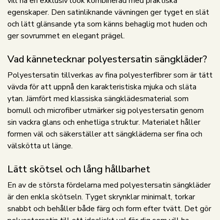
vill ha en exklusiv look kombinerad med praktiska
egenskaper. Den satinliknande vävningen ger tyget en slät
och lätt glänsande yta som känns behaglig mot huden och
ger sovrummet en elegant prägel.
Vad kännetecknar polyestersatin sängkläder?
Polyestersatin tillverkas av fina polyesterfibrer som är tätt
vävda för att uppnå den karakteristiska mjuka och släta
ytan. Jämfört med klassiska sängklädesmaterial som
bomull och microfiber utmärker sig polyestersatin genom
sin vackra glans och enhetliga struktur. Materialet håller
formen väl och säkerställer att sängkläderna ser fina och
välskötta ut länge.
Lätt skötsel och lång hållbarhet
En av de största fördelarna med polyestersatin sängkläder
är den enkla skötseln. Tyget skrynklar minimalt, torkar
snabbt och behåller både färg och form efter tvätt. Det gör