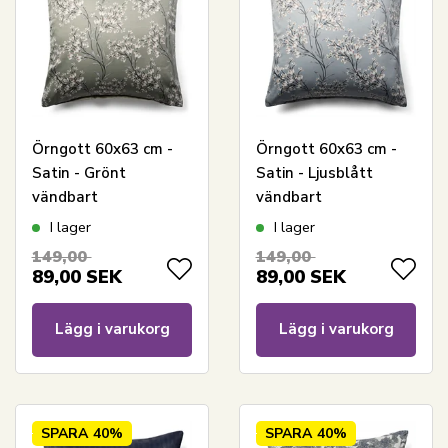
Örngott 60x63 cm -
Örngott 60x63 cm -
Satin - Grönt
Satin - Ljusblått
vändbart
vändbart
blommönster
blommönster
I lager
I lager
149,00
149,00
89,00
SEK
89,00
SEK
Lägg i varukorg
Lägg i varukorg
SPARA
40%
SPARA
40%