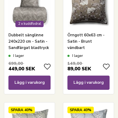
2 x kuddfodral
Dubbelt sänglinne
Örngott 60x63 cm -
240x220 cm - Satin -
Satin - Brunt
Sandfärgat bladtryck
vändbart
blommönster
I lager
I lager
699,00
149,00
449,00
SEK
89,00
SEK
Lägg i varukorg
Lägg i varukorg
SPARA
40%
SPARA
40%