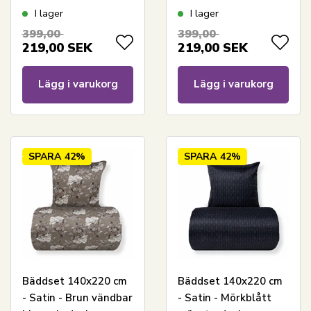
blommönster
I lager
I lager
399,00
399,00
219,00
SEK
219,00
SEK
Lägg i varukorg
Lägg i varukorg
SPARA
42%
SPARA
42%
Bäddset 140x220 cm
Bäddset 140x220 cm
- Satin - Brun vändbar
- Satin - Mörkblått