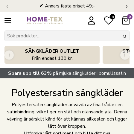
‹
›
Annars fasta priset 49:-
0
0
SÄNGKLÄDER OUTLET
STO
‹
›
Från endast 139 kr.
S
Spara upp till 63%
på mjuka sängkläder i bomullssatin
Polyestersatin sängkläder
Polyestersatin sängkläder är vävda av fina trådar i en
satinbindning, vilket ger en slät och glänsande yta. Denna
vävning är särskilt känd för att kännas silkeslen och ligger
lätt över kroppen.
Utforska vårt sortiment och hitta ditt nya