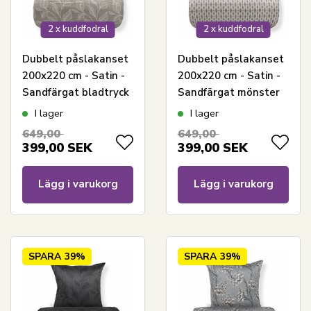
2 x kuddfodral
2 x kuddfodral
Dubbelt påslakanset
Dubbelt påslakanset
200x220 cm - Satin -
200x220 cm - Satin -
Sandfärgat bladtryck
Sandfärgat mönster
I lager
I lager
649,00
649,00
399,00
SEK
399,00
SEK
Lägg i varukorg
Lägg i varukorg
SPARA
39%
SPARA
39%