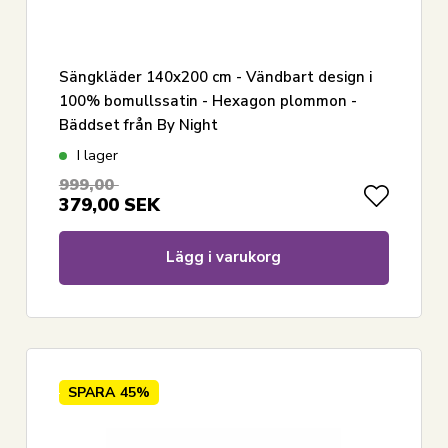
Sängkläder 140x200 cm - Vändbart design i
100% bomullssatin - Hexagon plommon -
Bäddset från By Night
I lager
999,00
379,00
SEK
Lägg i varukorg
SPARA
45%