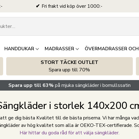
:-
Fri frakt vid köp över 1000:-
HANDDUKAR
MADRASSER
ÖVERMADRASSER OCH
STORT TÄCKE OUTLET
Spara upp till 70%
Spara upp till 63%
på mjuka sängkläder i bomullssatin
Sängkläder i storlek 140x200 c
t ge dig bästa Kvalitet till de bästa priserna. Vi har många vackr
sängkläder av hög kvalitet som alla är OEKO-TEX-certifierade. Scro
Här hittar du goda råd för att välja sängkläder.