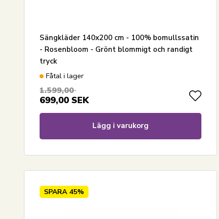
Sängkläder 140x200 cm - 100% bomullssatin
- Rosenbloom - Grönt blommigt och randigt
tryck
Fåtal i lager
1.599,00
699,00
SEK
Lägg i varukorg
SPARA
45%