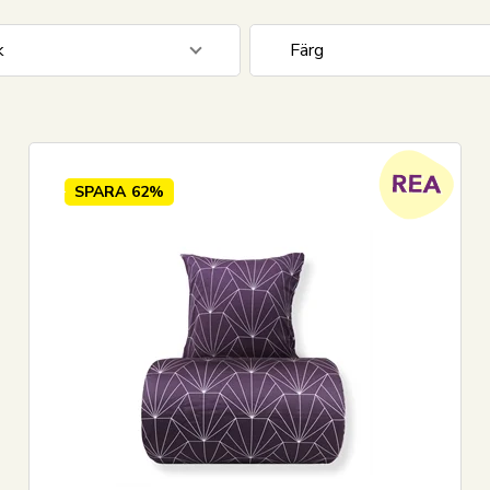
k
Färg
0 cm
523
Antracitgrå
Beige
Blå
SPARA
62%
Creme
Flerfärgad
Vis alle