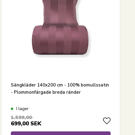
Sängkläder 140x200 cm - 100% bomullssatin
- Plommonfärgade breda ränder
I lager
1.599,00
699,00
SEK