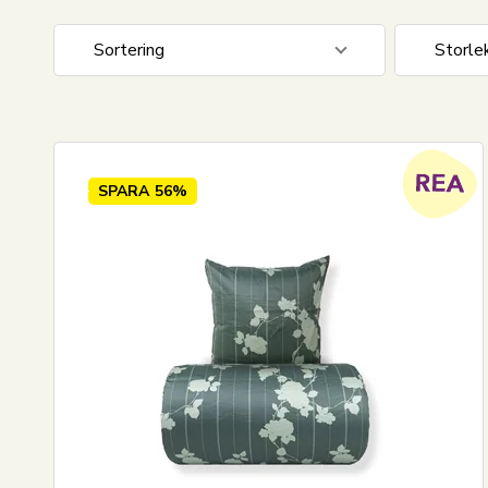
Sortering
Storle
Standardvisning
140x20
Pris stigande
Pris fallande
SPARA
56%
Nyaste
Mest sålda
Största besparingen