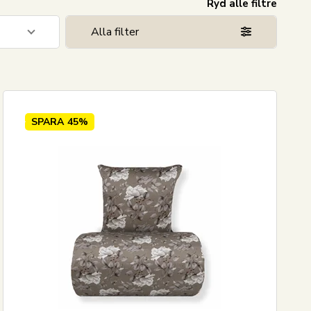
Ryd alle filtre
Alla filter
1
22
115
SPARA
45%
1
1