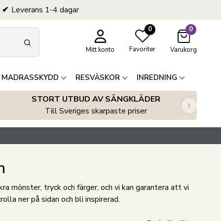
Leverans 1-4 dagar
0
0
Favoriter
Mitt konto
Varukorg
 MADRASSKYDD
RESVÄSKOR
INREDNING
STORT UTBUD AV SÄNGKLÄDER
›
Till Sveriges skarpaste priser
m
a mönster, tryck och färger, och vi kan garantera att vi
lla ner på sidan och bli inspirerad.