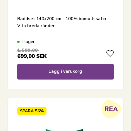
Bäddset 140x200 cm - 100% bomullssatin -
Vita breda ränder
I lager
1.599,00
699,00
SEK
Lägg i varukorg
SPARA
56%