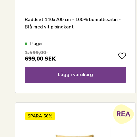
Bäddset 140x200 cm - 100% bomullssatin -
Blå med vit pipingkant
I lager
1.599,00
699,00
SEK
Lägg i varukorg
SPARA
56%