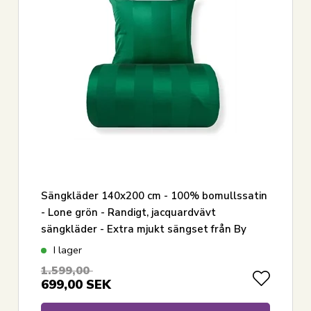
Sängkläder 140x200 cm - 100% bomullssatin
- Lone grön - Randigt, jacquardvävt
sängkläder - Extra mjukt sängset från By
Borg
I lager
1.599,00
699,00
SEK