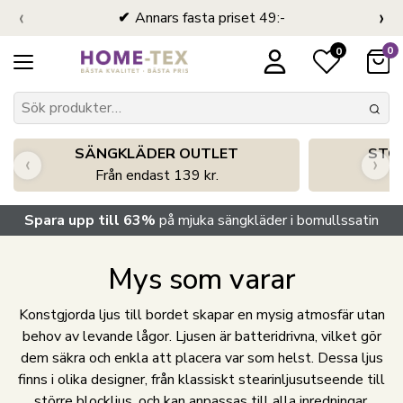
‹
›
Annars fasta priset 49:-
0
0
SÄNGKLÄDER OUTLET
STO
‹
›
Från endast 139 kr.
S
Spara upp till 63%
på mjuka sängkläder i bomullssatin
Mys som varar
Konstgjorda ljus till bordet skapar en mysig atmosfär utan
behov av levande lågor. Ljusen är batteridrivna, vilket gör
dem säkra och enkla att placera var som helst. Dessa ljus
finns i olika designer, från klassiskt stearinljusutseende till
större blockljus, och kan anpassas till alla inredningar.