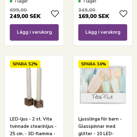
I lager
I lager
699,00
349,00
249,00
SEK
169,00
SEK
Lägg i varukorg
Lägg i varukorg
SPARA
52%
SPARA
34%
LED-ljus - 2 st. Vita
Ljusslinga för barn -
tvinnade stearinljus -
Glasspinnar med
25 cm. - 3D-flamma -
glitter - 10 LED-