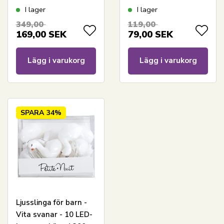
LED-stearinljus för
lampor - Längd 200
I lager
I lager
hemmet
cm - Petite Nuit
349,00
119,00
169,00
SEK
79,00
SEK
Lägg i varukorg
Lägg i varukorg
SPARA
34%
Ljusslinga för barn -
Vita svanar - 10 LED-