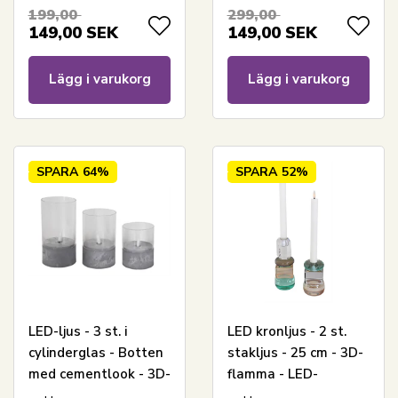
199,00
299,00
149,00
SEK
149,00
SEK
Lägg i varukorg
Lägg i varukorg
SPARA
64%
SPARA
52%
LED-ljus - 3 st. i
LED kronljus - 2 st.
cylinderglas - Botten
stakljus - 25 cm - 3D-
med cementlook - 3D-
flamma - LED-
lågor
stearinljus