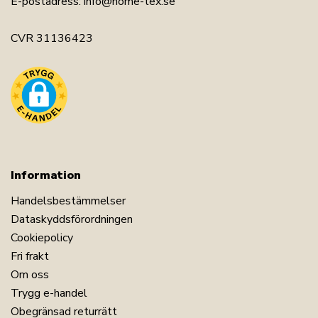
E-postadress:
info@home-tex.se
CVR 31136423
Information
Handelsbestämmelser
Dataskyddsförordningen
Cookiepolicy
Fri frakt
Om oss
Trygg e-handel
Obegränsad returrätt