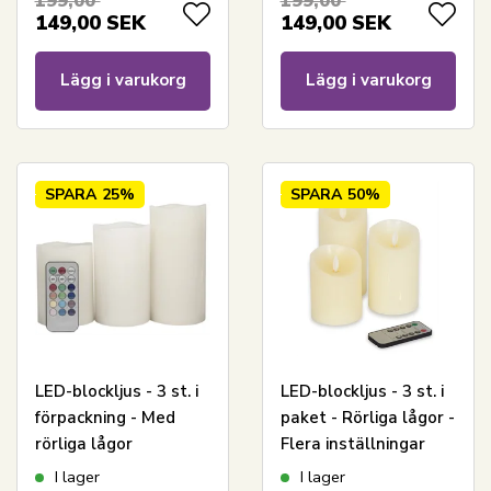
199,00
199,00
149,00
SEK
149,00
SEK
Lägg i varukorg
Lägg i varukorg
SPARA
25%
SPARA
50%
LED-blockljus - 3 st. i
LED-blockljus - 3 st. i
förpackning - Med
paket - Rörliga lågor -
rörliga lågor
Flera inställningar
med fjärrkontroll
I lager
I lager