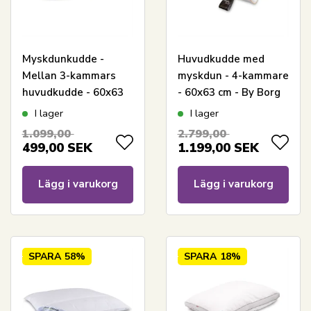
Myskdunkudde -
Huvudkudde med
Mellan 3-kammars
myskdun - 4-kammare
huvudkudde - 60x63
- 60x63 cm - By Borg
cm - Zen Sleep
I lager
I lager
1.099,00
2.799,00
499,00
SEK
1.199,00
SEK
Lägg i varukorg
Lägg i varukorg
SPARA
58%
SPARA
18%