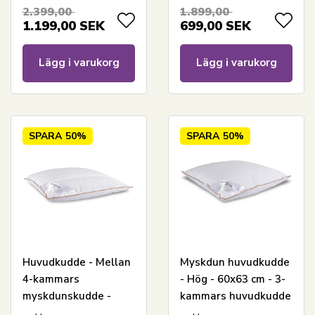
Royal By Borg Daisy
Royal By Borg
2.399,00
1.899,00
1.199,00
SEK
699,00
SEK
Lägg i varukorg
Lägg i varukorg
SPARA
50%
SPARA
50%
Huvudkudde - Mellan
Myskdun huvudkudde
4-kammars
- Hög - 60x63 cm - 3-
myskdunskudde -
kammars huvudkudde
60x63 cm - Borg Living
- Borg Living