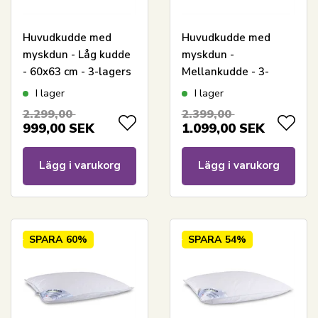
Huvudkudde med
Huvudkudde med
myskdun - Låg kudde
myskdun -
- 60x63 cm - 3-lagers
Mellankudde - 3-
dunkudde - Premium
kammars dunkudde -
I lager
I lager
By Borg
60x63 cm - Premium
2.299,00
2.399,00
By Borg
999,00
SEK
1.099,00
SEK
Lägg i varukorg
Lägg i varukorg
SPARA
60%
SPARA
54%