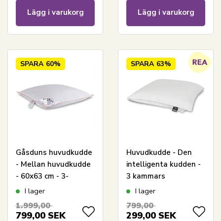
Lägg i varukorg
Lägg i varukorg
SPARA
60%
SPARA
63%
Gåsduns huvudkudde
Huvudkudde - Den
- Mellan huvudkudde
intelligenta kudden -
- 60x63 cm - 3-
3 kammars
kammarskudde - Borg
mellanhuvudkudde -
I lager
I lager
Living
60x63 cm - Borg Living
1.999,00
799,00
799,00
SEK
299,00
SEK