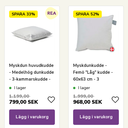
SPARA
33%
SPARA
52%
Myskdun huvudkudde
Myskdunkudde -
- Medelhög dunkudde
Femö "Låg" kudde -
- 3-kammarskudde -
60x63 cm - 3
60x63 cm -
kammare - Quilts Of
I lager
I lager
Nordstrand Home
Denmark
1.199,00
1.999,00
799,00
SEK
968,00
SEK
Lägg i varukorg
Lägg i varukorg