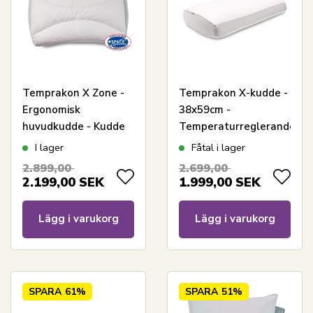
Temprakon X Zone -
Temprakon X-kudde -
Ergonomisk
38x59cm -
huvudkudde - Kudde
Temperaturreglerande
med kylande yta
ergonomisk
I lager
Fåtal i lager
huvudkudde
2.899,00
2.699,00
2.199,00
SEK
1.999,00
SEK
Lägg i varukorg
Lägg i varukorg
SPARA
61%
SPARA
51%