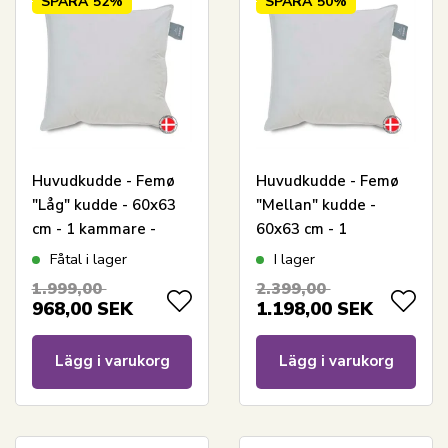
SPARA
52%
SPARA
50%
Huvudkudde - Femø
Huvudkudde - Femø
"Låg" kudde - 60x63
"Mellan" kudde -
cm - 1 kammare -
60x63 cm - 1
Quilts Of Denmark
kammare - Quilts Of
Fåtal i lager
I lager
Denmark
1.999,00
2.399,00
968,00
SEK
1.198,00
SEK
Lägg i varukorg
Lägg i varukorg