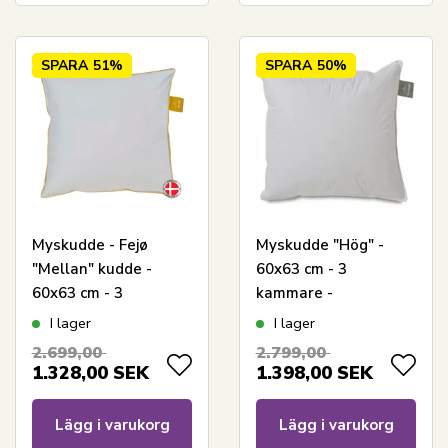
SPARA
51%
SPARA
50%
Myskudde - Fejø
Myskudde "Hög" -
"Mellan" kudde -
60x63 cm - 3
60x63 cm - 3
kammare -
kammare - Quilts Of
Svanenmärkt - Samsö
I lager
I lager
Denmark
- Quilts Of Denmark
2.699,00
2.799,00
1.328,00
SEK
1.398,00
SEK
Lägg i varukorg
Lägg i varukorg