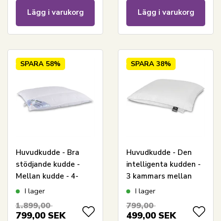
Lägg i varukorg
Lägg i varukorg
SPARA
58%
SPARA
38%
Huvudkudde - Bra
Huvudkudde - Den
stödjande kudde -
intelligenta kudden -
Mellan kudde - 4-
3 kammars mellan
kammarskudde -
huvudkudde - 50x60
I lager
I lager
50x60 cm - Zen Sleep
cm - Borg Living
1.899,00
799,00
799,00
SEK
499,00
SEK