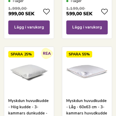
I lager
I lager
1.999,00
1.199,00
999,00
SEK
599,00
SEK
Lägg i varukorg
Lägg i varukorg
SPARA
25%
SPARA
55%
Myskdun huvudkudde
Myskdun huvudkudde
- Hög kudde - 3-
- Låg - 60x63 cm - 3-
kammars dunkudde -
kammars huvudkudde