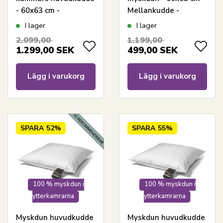
- 60x63 cm -
Mellankudde -
Nordstrand Home
Årspuden 2025 - 3
I lager
I lager
kammare - Borg Living
2.099,00
1.199,00
1.299,00
SEK
499,00
SEK
Lägg i varukorg
Lägg i varukorg
SPARA
52%
SPARA
55%
100 % myskdun i
100 % myskdun i
ytterkamrarna
ytterkamrarna
Myskdun huvudkudde
Myskdun huvudkudde