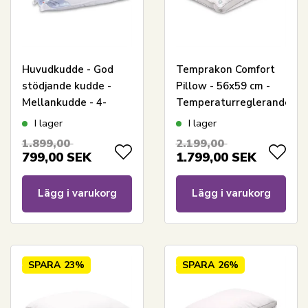
Huvudkudde - God
Temprakon Comfort
stödjande kudde -
Pillow - 56x59 cm -
Mellankudde - 4-
Temperaturreglerande
kammarskudde -
ergonomisk
I lager
I lager
60x63 cm - Zen Sleep
huvudkudde
1.899,00
2.199,00
799,00
SEK
1.799,00
SEK
Lägg i varukorg
Lägg i varukorg
SPARA
23%
SPARA
26%