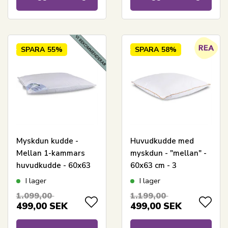
SPARA
55%
SPARA
58%
Myskdun kudde -
Huvudkudde med
Mellan 1-kammars
myskdun - "mellan" -
huvudkudde - 60x63
60x63 cm - 3
cm - Zen Sleep
kammarskudde - Borg
I lager
I lager
Living
1.099,00
1.199,00
499,00
SEK
499,00
SEK