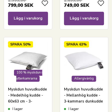
1.999,00
1.899,00
799,00
SEK
749,00
SEK
Lägg i varukorg
Lägg i varukorg
SPARA
50%
SPARA
63%
100 % myskdun i
ytterkamrarna
Allergivänlig
Myskdun huvudkudde
Myskdun huvudkudde
- Medelhög kudde -
- Mellanhög kudde -
60x63 cm - 3-
3-kammars dunkudde
kammars dunkudde -
- 60x63 cm - Lilly -
I lager
I lager