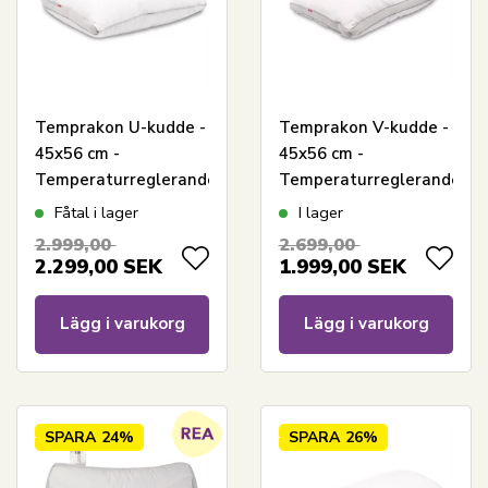
Temprakon U-kudde -
Temprakon V-kudde -
45x56 cm -
45x56 cm -
Temperaturreglerande
Temperaturreglerande
ergonomisk
ergonomisk
Fåtal i lager
I lager
huvudkudde -
huvudkudde -
2.999,00
2.699,00
Justerbar höjd
Justerbar höjd
2.299,00
SEK
1.999,00
SEK
Lägg i varukorg
Lägg i varukorg
SPARA
24%
SPARA
26%