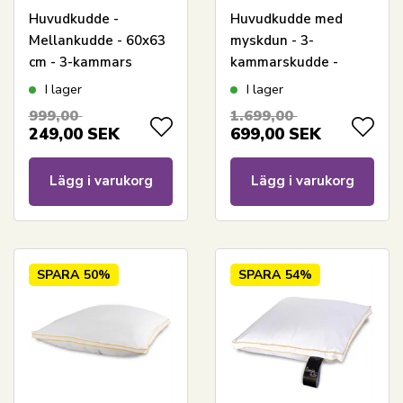
Huvudkudde -
Huvudkudde med
Mellankudde - 60x63
myskdun - 3-
cm - 3-kammars
kammarskudde -
kombikudde - Zen
Medelhög - 60x63 cm
I lager
I lager
Sleep
- Borg Living
999,00
1.699,00
249,00
SEK
699,00
SEK
Lägg i varukorg
Lägg i varukorg
SPARA
50%
SPARA
54%