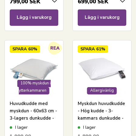
799,00
SEK
699,00
SEK
Lägg i varukorg
Lägg i varukorg
SPARA
60%
SPARA
61%
100% myskdun i
ytterkammaren
Allergivänlig
Huvudkudde med
Myskdun huvudkudde
myskdun - 60x63 cm -
- Hög kudde - 3-
3-lagers dunkudde -
kammars dunkudde -
SLEEP TECH By Borg
60x63 cm - Lilly -
I lager
I lager
Royal By Borg