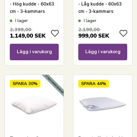
- Hög kudde - 60x63
- Låg kudde - 60x63
cm - 3-kammars
cm - 3-kammars
dunkudde - Royal By
dunkudde - Royal By
I lager
I lager
Borg Daisy
Borg Daisy
2.399,00
2.199,00
1.149,00
SEK
999,00
SEK
Lägg i varukorg
Lägg i varukorg
SPARA
30%
SPARA
44%