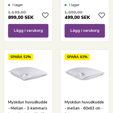
60x63 cm -
- Borg Living
I lager
I lager
Nordstrand Home
1.199,00
1.099,00
myskdunkudde
899,00
SEK
499,00
SEK
Lägg i varukorg
Lägg i varukorg
SPARA
52%
SPARA
61%
Myskdun huvudkudde
Myskdun huvudkudde
- Mellan - 3-kammars
- mellan - 60x63 cm -