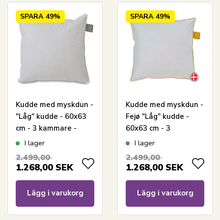
SPARA
49%
SPARA
49%
Kudde med myskdun -
Kudde med myskdun -
"Låg" kudde - 60x63
Fejø "Låg" kudde -
cm - 3 kammare -
60x63 cm - 3
Svanenmärkt - Samsø
kammare - Quilts Of
I lager
I lager
- Quilts Of Denmark
Denmark
2.499,00
2.499,00
1.268,00
SEK
1.268,00
SEK
Lägg i varukorg
Lägg i varukorg