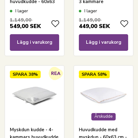
huvudkudde - 60x63
3 kammare
cm - Borg Living
huvudkudde - Borg
I lager
I lager
Living - Dream
1.149,00
1.149,00
549,00
SEK
449,00
SEK
Lägg i varukorg
Lägg i varukorg
SPARA
38%
SPARA
58%
Årskudde
Myskdun kudde - 4-
Huvudkudde med
kammars huvudkudde
myskdun - 60x63 cm -