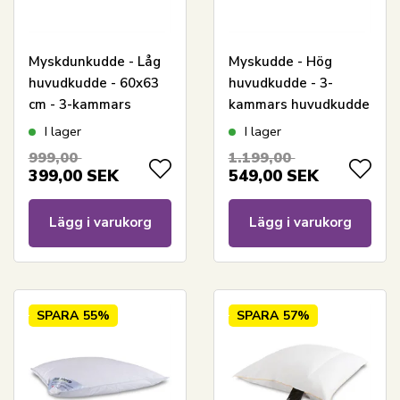
Myskdunkudde - Låg
Myskudde - Hög
huvudkudde - 60x63
huvudkudde - 3-
cm - 3-kammars
kammars huvudkudde
huvudkudde - Zen
- 60x63 cm - Zen
I lager
I lager
Sleep
Sleep
999,00
1.199,00
399,00
SEK
549,00
SEK
Lägg i varukorg
Lägg i varukorg
SPARA
55%
SPARA
57%