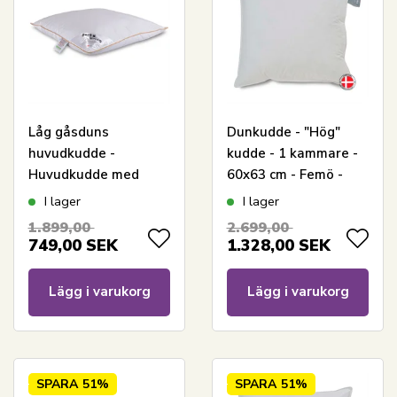
Låg gåsduns
Dunkudde - "Hög"
huvudkudde -
kudde - 1 kammare -
Huvudkudde med
60x63 cm - Femö -
gåsdun - 60x63 cm -
Quilts Of Denmark
I lager
I lager
3-kammars kudde -
1.899,00
2.699,00
Borg Living
749,00
SEK
1.328,00
SEK
Lägg i varukorg
Lägg i varukorg
SPARA
51%
SPARA
51%