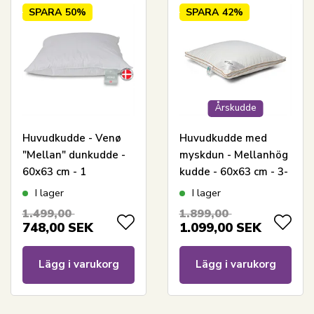
SPARA
50%
SPARA
42%
Årskudde
Huvudkudde - Venø
Huvudkudde med
"Mellan" dunkudde -
myskdun - Mellanhög
60x63 cm - 1
kudde - 60x63 cm - 3-
kammare - Quilts Of
kammars dunkudde -
I lager
I lager
Denmark
Borg Living Årspuden
1.499,00
1.899,00
2025
748,00
SEK
1.099,00
SEK
Lägg i varukorg
Lägg i varukorg