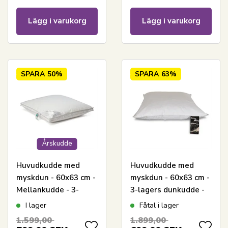
Lägg i varukorg
Lägg i varukorg
SPARA
50%
SPARA
63%
Årskudde
Huvudkudde med
Huvudkudde med
myskdun - 60x63 cm -
myskdun - 60x63 cm -
Mellankudde - 3-
3-lagers dunkudde -
kammars dunkudde -
Dansk Favoritkudde
I lager
Fåtal i lager
Nordstrand Home
1.599,00
1.899,00