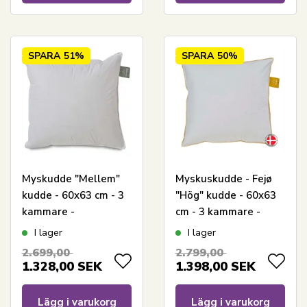
SPARA
51%
SPARA
50%
Myskudde "Mellem"
Myskuskudde - Fejø
kudde - 60x63 cm - 3
"Hög" kudde - 60x63
kammare -
cm - 3 kammare -
Svanenmärkt - Samsø
Quilts Of Denmark
I lager
I lager
- Quilts Of Denmark
2.699,00
2.799,00
1.328,00
SEK
1.398,00
SEK
Lägg i varukorg
Lägg i varukorg