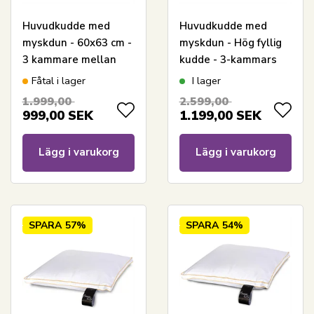
Huvudkudde med
Huvudkudde med
myskdun - 60x63 cm -
myskdun - Hög fyllig
3 kammare mellan
kudde - 3-kammars
dyna - Elegance By
dunkudde - 60x63 cm
Fåtal i lager
I lager
Borg
- Premium By Borg
1.999,00
2.599,00
999,00
SEK
1.199,00
SEK
Lägg i varukorg
Lägg i varukorg
SPARA
57%
SPARA
54%