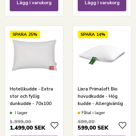
Lägg i varukorg
Lägg i varukorg
SPARA
25%
SPARA
14%
Hotellkudde - Extra
Lixra Primaloft Bio
stor och fyllig
huvudkudde - Hög
dunkudde - 70x100
kudde - Allergivänlig
cm - Høie of
dunfiberkudde -
I lager
Fåtal i lager
Scandinavia
60x63 cm - Lixra
1.999,00
699,00
Primaloft Bio
1.499,00
SEK
599,00
SEK