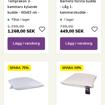
Temprakon 3-
Barnets första kudde
kammars kylande
- Låg 1-
kudde - 60x63 cm -
kammarskudde -
Temperaturreglerande
Huvudkudde 60x63
Fåtal i lager
I lager
huvudkudde
cm - Barnkudde - Zen
1.799,00
799,00
Sleep
1.268,00
SEK
449,00
SEK
Lägg i varukorg
Lägg i varukorg
SPARA
75%
SPARA
59%