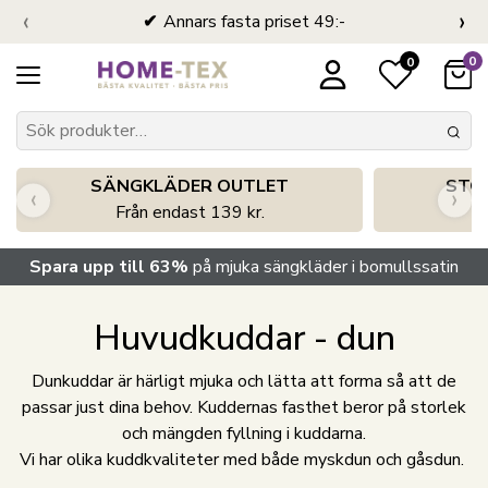
‹
›
Annars fasta priset 49:-
0
0
SÄNGKLÄDER OUTLET
STO
‹
›
Från endast 139 kr.
S
Spara upp till 63%
på mjuka sängkläder i bomullssatin
Huvudkuddar - dun
Dunkuddar är härligt mjuka och lätta att forma så att de
passar just dina behov. Kuddernas fasthet beror på storlek
och mängden fyllning i kuddarna.
Vi har olika kuddkvaliteter med både myskdun och gåsdun.