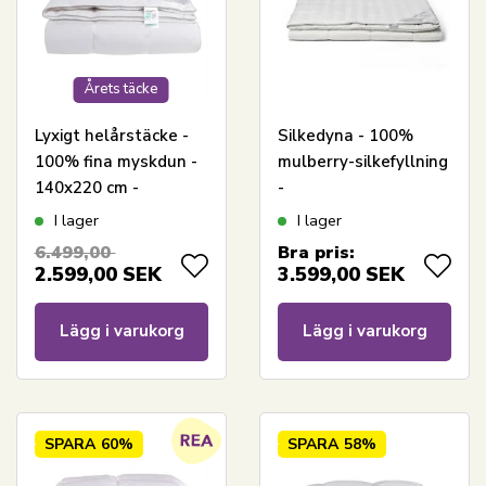
Årets täcke
Lyxigt helårstäcke -
Silkedyna - 100%
100% fina myskdun -
mulberry-silkefyllning
140x220 cm -
-
Nordstrand Home
Temperaturreglerande
I lager
I lager
myskduntäcke med
täcke - 140x220 cm -
6.499,00
Bra pris:
bomullssatinöverdrag
Nordstrand Home
2.599,00
SEK
3.599,00
SEK
helårstäcke
Lägg i varukorg
Lägg i varukorg
SPARA
60%
SPARA
58%