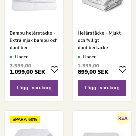
Bambu helårstäcke -
Helårstäcke - Mjukt
Extra mjuk bambu och
och fylligt
dunfiber -
dunfibertäcke -
Allergivänligt -
140x220 cm -
I lager
I lager
140x220 cm -
Nordstrand Home
3.599,00
1.399,00
Nordstrand Home
allergivänligt
1.099,00
SEK
899,00
SEK
dunfibertäcke
Lägg i varukorg
Lägg i varukorg
SPARA
60%