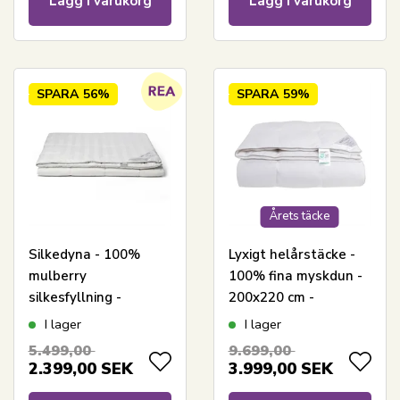
Lägg i varukorg
Lägg i varukorg
SPARA
56%
SPARA
59%
Årets täcke
Silkedyna - 100%
Lyxigt helårstäcke -
mulberry
100% fina myskdun -
silkesfyllning -
200x220 cm -
Temperaturreglerande
Nordstrand Home
I lager
I lager
täcke - 200x220 cm -
myskdunstäcke med
5.499,00
9.699,00
Nordstrand Home
bomullssatinöverdrag
2.399,00
SEK
3.999,00
SEK
helårstäcke