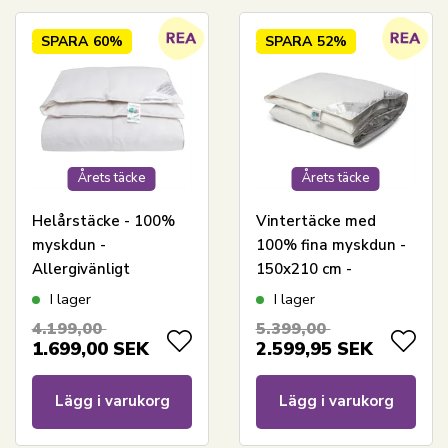
SPARA
60%
SPARA
52%
Årets täcke
Årets täcke
Helårstäcke - 100%
Vintertäcke med
myskdun -
100% fina myskdun -
Allergivänligt
150x210 cm -
duntäcke - 150x210
Allergivänligt
I lager
I lager
cm - Nordstrand
duntäcke -
4.199,00
5.399,00
Home täcke
Nordstrand Home
1.699,00
SEK
2.599,95
SEK
varmt täcke
Lägg i varukorg
Lägg i varukorg