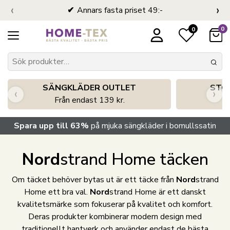
‹
›
Annars fasta priset 49:-
0
0
SÄNGKLÄDER OUTLET
STO
‹
›
Från endast 139 kr.
S
Spara upp till 63%
på mjuka sängkläder i bomullssatin
Nord
strand Home täcken
Om täcket behöver bytas ut är ett täcke från
Nord
strand
Home ett bra val.
Nord
strand Home är ett danskt
kvalitetsmärke som fokuserar på kvalitet och komfort.
Deras produkter kombinerar modern design med
traditionellt hantverk och använder endast de bästa