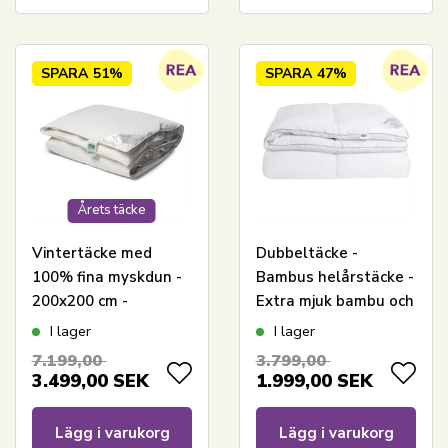
SPARA
51%
SPARA
47%
Årets täcke
Vintertäcke med
Dubbeltäcke -
100% fina myskdun -
Bambus helårstäcke -
200x200 cm -
Extra mjuk bambu och
Allergivänligt
dunfiber -
I lager
I lager
duntäcke -
Allergivänligt -
7.199,00
3.799,00
Nordstrand Home
200x220 cm -
3.499,00
SEK
1.999,00
SEK
varmt täcke
Nordstrand Home
Lägg i varukorg
Lägg i varukorg