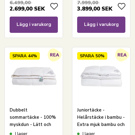
6.499,00
7.999,00
Home täcke
Nordstrand Home
2.699,00
SEK
3.899,00
SEK
varmt täcke
Lägg i varukorg
Lägg i varukorg
SPARA
44%
SPARA
50%
Dubbelt
Juniortäcke -
sommartäcke - 100%
Helårstäcke i bambu -
myskdun - Lätt och
Extra mjuk bambu och
sval - 240x220 cm -
dunfiber -
I lager
I lager