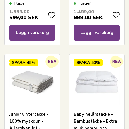
- Nordstrand Home
cm - Tyngdtäcke för
I lager
I lager
juniortäcke
barn - Nordstrand
1.399,00
1.499,00
Home bolltäcke
599,00
SEK
999,00
SEK
Lägg i varukorg
Lägg i varukorg
SPARA
48%
SPARA
50%
Junior vintertäcke -
Baby helårstäcke -
100% myskdun -
Bambustäcke - Extra
Allergivänligt -
mjuk bambu och