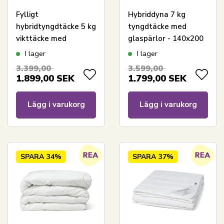
Fylligt
Hybriddyna 7 kg
hybridtyngdtäcke 5 kg
tyngdtäcke med
vikttäcke med
glaspärlor - 140x200
glaspärlor - 140x200
cm - Helårstäcke med
I lager
I lager
cm - Extra tungt
extra vikt - Varm
3.399,00
3.599,00
helårstäcke - Varm
bolltäcke från
1.899,00
SEK
1.799,00
SEK
bolltäcke från
Nordstrand Home
Nordstrand Home
Lägg i varukorg
Lägg i varukorg
SPARA
34%
SPARA
37%