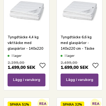
Tyngdtäcke 4,4 kg
Tyngdtäcke 6,6 kg
vikttäcke med
med glaspärlor -
glaspärlor - 140x220
140x220 cm - Täcke
cm - Täcke med vikt -
med vikt - Nordstrand
I lager
I lager
Nordstrand Home
Home bolltäcke
2.299,00
2.499,00
bolltäcke
1.499,00
SEK
1.699,00
SEK
Lägg i varukorg
Lägg i varukorg
SPARA
51%
SPARA
32%