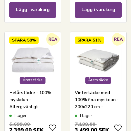
Lägg i varukorg
Lägg i varukorg
SPARA
58%
SPARA
51%
Årets täcke
Årets täcke
Helårstäcke - 100%
Vintertäcke med
myskdun -
100% fina myskdun -
Allergivänligt
200x220 cm -
duntäcke - 200x220
Allergivänligt
I lager
I lager
cm - Nordstrand
duntäcke -
5.699,00
7.199,00
Home täcke
Nordstrand Home
2.399,00
SEK
3.499,00
SEK