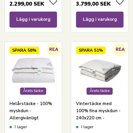
240x220 cm -
bomullssatinöverdrag
2.299,00
SEK
3.799,00
SEK
Nordstrand Home
Lägg i varukorg
Lägg i varukorg
SPARA
58%
SPARA
51%
Årets täcke
Årets täcke
Helårstäcke - 100%
Vintertäcke med
myskdun -
100% fina myskdun -
Allergivänligt
240x220 cm -
duntäcke - 240x220
Allergivänligt
I lager
I lager
cm - Nordstrand
duntäcke -