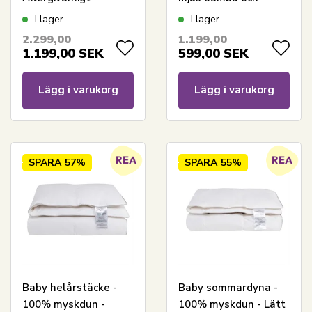
100x140 cm -
dunfiber -
I lager
I lager
Nordstrand Home
Allergivänlig - 70x100
2.299,00
1.199,00
cm - Nordstrand
1.199,00
SEK
599,00
SEK
Home
Lägg i varukorg
Lägg i varukorg
SPARA
57%
SPARA
55%
Baby helårstäcke -
Baby sommardyna -
100% myskdun -
100% myskdun - Lätt