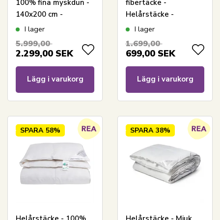
100% fina myskdun -
fibertäcke -
140x200 cm -
Helårstäcke -
Nordstrand Home
140x200 cm - Lätt
I lager
I lager
myskdunstäcke med
fukttransporterande
5.999,00
1.699,00
bomullssatinöverdrag
täcke - Nordstrand
2.299,00
SEK
699,00
SEK
Home-täcke
Lägg i varukorg
Lägg i varukorg
SPARA
58%
SPARA
38%
Helårstäcke - 100%
Helårstäcke - Mjuk