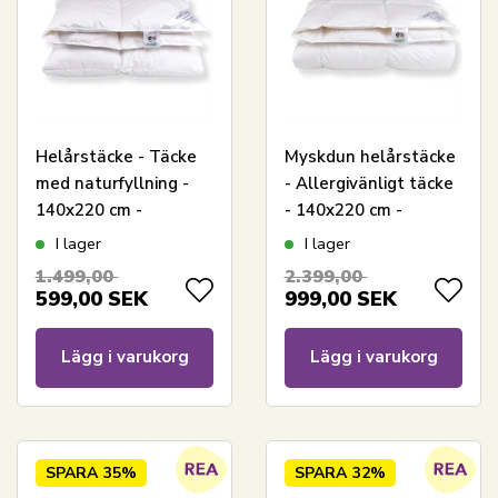
Helårstäcke - Täcke
Myskdun helårstäcke
med naturfyllning -
- Allergivänligt täcke
140x220 cm -
- 140x220 cm -
Nordstrand Home
Nordstrand Home
I lager
I lager
täcke
täcke
1.499,00
2.399,00
599,00
SEK
999,00
SEK
Lägg i varukorg
Lägg i varukorg
SPARA
35%
SPARA
32%