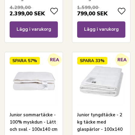
Nordstrand Home
Allergivänligt -
4.299,00
1.599,00
100x140 cm -
2.399,00
SEK
799,00
SEK
Nordstrand Home
Lägg i varukorg
Lägg i varukorg
SPARA
57%
SPARA
33%
Junior sommartäcke -
Junior tyngdtäcke - 2
100% myskdun - Lätt
kg täcke med
och sval - 100x140 cm
glaspärlor - 100x140