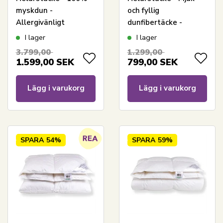
myskdun -
och fyllig
Allergivänligt
dunfibertäcke -
duntäcke - 140x200
140x200 cm -
I lager
I lager
cm - Nordstrand
Nordstrand Home
3.799,00
1.299,00
Home täcke
allergivänligt
1.599,00
SEK
799,00
SEK
fibertäcke
Lägg i varukorg
Lägg i varukorg
SPARA
54%
SPARA
59%