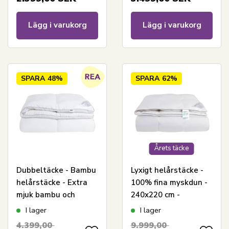
varmt täcke
Lägg i varukorg
Lägg i varukorg
SPARA
48%
SPARA
62%
Årets täcke
Dubbeltäcke - Bambu
Lyxigt helårstäcke -
helårstäcke - Extra
100% fina myskdun -
mjuk bambu och
240x220 cm -
dunfiber -
Nordstrand Home
I lager
I lager
Allergivänligt -
myskdunstäcke med
4.399,00
9.999,00