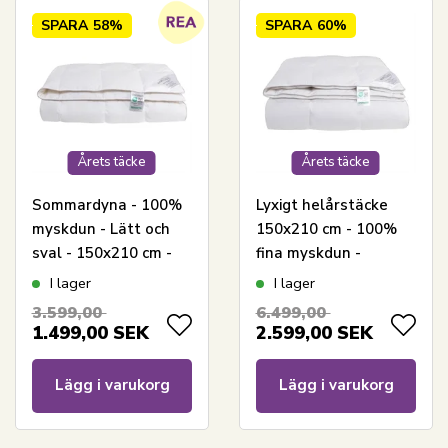
SPARA
58%
SPARA
60%
Årets täcke
Årets täcke
Sommardyna - 100%
Lyxigt helårstäcke
myskdun - Lätt och
150x210 cm - 100%
sval - 150x210 cm -
fina myskdun -
Nordstrand Home
Nordstrand Home
I lager
I lager
myskduntäcke med
3.599,00
6.499,00
bomullssatinbädd
1.499,00
SEK
2.599,00
SEK
Lägg i varukorg
Lägg i varukorg