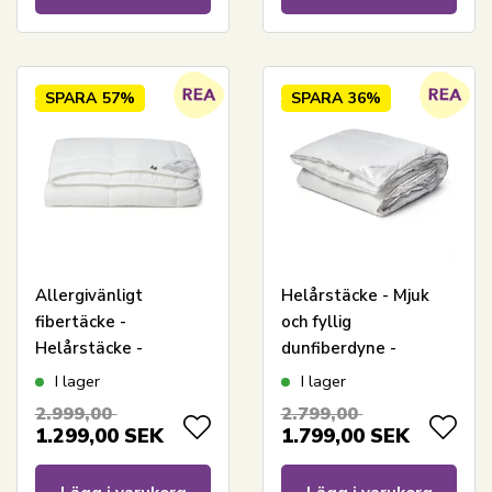
SPARA
57%
SPARA
36%
Allergivänligt
Helårstäcke - Mjuk
fibertäcke -
och fyllig
Helårstäcke -
dunfiberdyne -
200x220 cm - Lätt
200x220 cm -
I lager
I lager
fukttransporterande
Nordstrand Home
2.999,00
2.799,00
täcke - Nordstrand
allergivänlig
1.299,00
SEK
1.799,00
SEK
Home täcke
fiberdyna