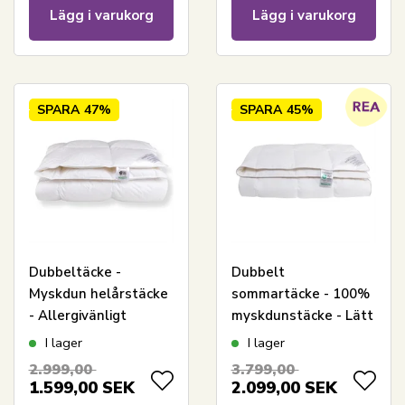
Lägg i varukorg
Lägg i varukorg
SPARA
47%
SPARA
45%
Dubbeltäcke -
Dubbelt
Myskdun helårstäcke
sommartäcke - 100%
- Allergivänligt
myskdunstäcke - Lätt
dubbeltäcke -
och sval - 200x220 cm
I lager
I lager
200x220 cm -
- Nordstrand Home
2.999,00
3.799,00
Nordstrand Home
1.599,00
SEK
2.099,00
SEK
täcke