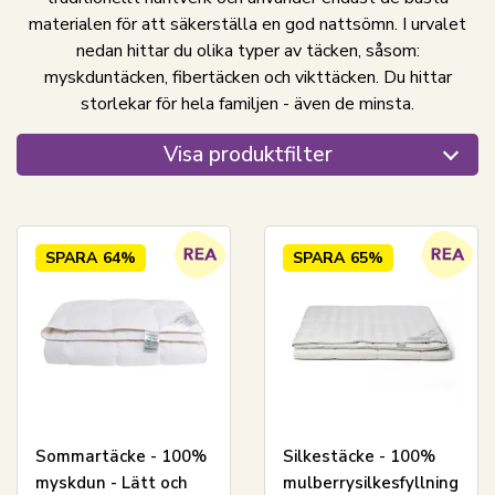
materialen för att säkerställa en god nattsömn. I urvalet
nedan hittar du olika typer av täcken, såsom:
myskduntäcken, fibertäcken och vikttäcken. Du hittar
storlekar för hela familjen - även de minsta.
Visa produktfilter
SPARA
64%
SPARA
65%
Sommartäcke - 100%
Silkestäcke - 100%
myskdun - Lätt och
mulberrysilkesfyllning