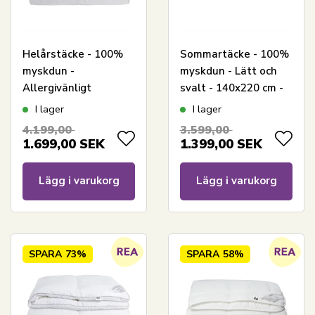
Helårstäcke - 100%
Sommartäcke - 100%
myskdun -
myskdun - Lätt och
Allergivänligt
svalt - 140x220 cm -
duntäcke - 140x220
Nordstrand Home
I lager
I lager
cm - Nordstrand
4.199,00
3.599,00
Home täcke
1.699,00
SEK
1.399,00
SEK
Lägg i varukorg
Lägg i varukorg
SPARA
73%
SPARA
58%