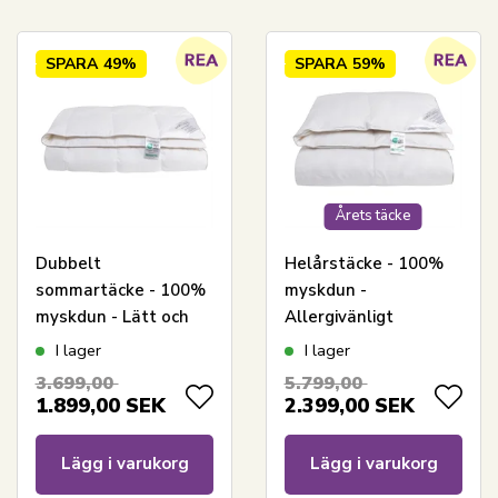
SPARA
49%
SPARA
59%
Årets täcke
Dubbelt
Helårstäcke - 100%
sommartäcke - 100%
myskdun -
myskdun - Lätt och
Allergivänligt
sval - 200x200 cm -
duntäcke - 200x200
I lager
I lager
Nordstrand Home
cm - Nordstrand
3.699,00
5.799,00
Home täcke
1.899,00
SEK
2.399,00
SEK
Lägg i varukorg
Lägg i varukorg