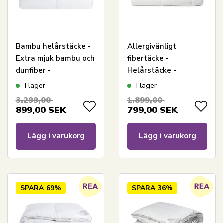
Bambu helårstäcke -
Allergivänligt
Extra mjuk bambu och
fibertäcke -
dunfiber -
Helårstäcke -
Allergivänligt -
140x220 cm - Lätt
I lager
I lager
140x200 cm -
fukttransporterande
3.299,00
1.899,00
Nordstrand Home
täcke - Nordstrand
899,00
SEK
799,00
SEK
Home täcke
Lägg i varukorg
Lägg i varukorg
SPARA
69%
SPARA
36%