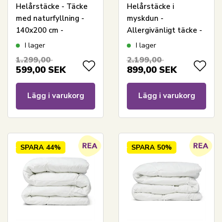
Helårstäcke - Täcke
Helårstäcke i
med naturfyllning -
myskdun -
140x200 cm -
Allergivänligt täcke -
Nordstrand Home
140x200 cm -
I lager
I lager
täcke
Nordstrand Home
1.299,00
2.199,00
täcke
599,00
SEK
899,00
SEK
Lägg i varukorg
Lägg i varukorg
SPARA
44%
SPARA
50%