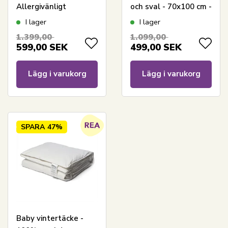
Allergivänligt
och sval - 70x100 cm -
duntäcke - 70x100 cm
Nordstrand Home
I lager
I lager
- Nordstrand Home
babydyna
1.399,00
1.099,00
babytäcke
599,00
SEK
499,00
SEK
Lägg i varukorg
Lägg i varukorg
SPARA
47%
Baby vintertäcke -