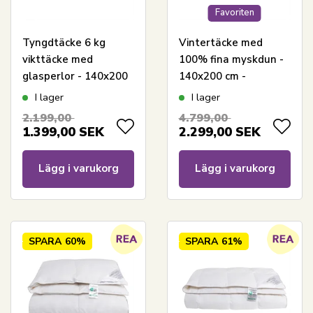
Favoriten
Tyngdtäcke 6 kg
Vintertäcke med
vikttäcke med
100% fina myskdun -
glasperlor - 140x200
140x200 cm -
cm - Täcke med vikt -
Allergivänligt
I lager
I lager
Nordstrand Home
duntäcke -
2.199,00
4.799,00
bolltäcke
Nordstrand Home
1.399,00
SEK
2.299,00
SEK
varmt täcke
Lägg i varukorg
Lägg i varukorg
SPARA
60%
SPARA
61%