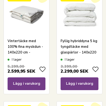
Vintertäcke med
Fyllig hybriddyna 5 kg
100% fina myskdun -
tyngdtäcke med
140x220 cm -
glaspärlor - 140x220
Allergivänligt
cm - Extra tungt
I lager
I lager
duntäcke -
helårstäcke - Varm
5.299,00
3.399,00
Nordstrand Home
bolltäcke från
2.599,95
SEK
2.299,00
SEK
varmt täcke
Nordstrand Home
Lägg i varukorg
Lägg i varukorg