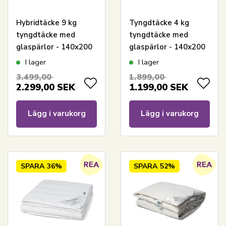
Hybridtäcke 9 kg
Tyngdtäcke 4 kg
tyngdtäcke med
tyngdtäcke med
glaspärlor - 140x200
glaspärlor - 140x200
cm - Helårstäcke med
cm - Täcke med vikt -
I lager
I lager
extra vikt - Varmt
Nordstrand Home
3.499,00
1.899,00
bolltäcke från
bolltäcke
2.299,00
SEK
1.199,00
SEK
Nordstrand Home
Lägg i varukorg
Lägg i varukorg
SPARA
36%
SPARA
52%