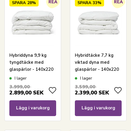
SPARA
28%
SPARA
33%
Hybriddyna 9,9 kg
Hybridtäcke 7,7 kg
tyngdtäcke med
viktad dyna med
glaspärlor - 140x220
glaspärlor - 140x220
cm - Helårstäcke med
cm - Helårstäcke med
I lager
I lager
extra vikt - Varm
extra vikt - Varm
3.999,00
3.599,00
bolltäcke från
bolltäcke från
2.899,00
SEK
2.399,00
SEK
Nordstrand Home
Nordstrand Home
Lägg i varukorg
Lägg i varukorg