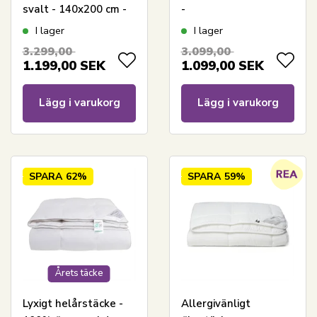
svalt - 140x200 cm -
-
Nordstrand Home
Temperaturreglerande
I lager
I lager
täcke - 140x200 cm -
3.299,00
3.099,00
Nordstrand Home
1.199,00
SEK
1.099,00
SEK
helårstäcke
Lägg i varukorg
Lägg i varukorg
SPARA
62%
SPARA
59%
Årets täcke
Lyxigt helårstäcke -
Allergivänligt