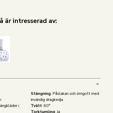
 är intresserad av:
Stängning
: Påslakan och örngott med
m
invändig dragkedja
ängkläder i
Tvätt
: 60°
Torktumling
: Ja