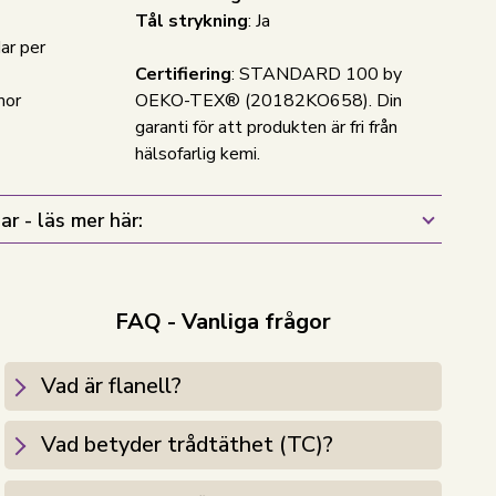
Tål strykning
: Ja
ar per
Certifiering
: STANDARD 100 by
mor
OEKO-TEX® (20182KO658). Din
garanti för att produkten är fri från
hälsofarlig kemi.
ar - läs mer här:
FAQ - Vanliga frågor
Vad är flanell?
Vad betyder trådtäthet (TC)?