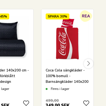
45%
SPARA
30%
der 140x200 cm -
Coca Cola sängkläder -
Mörkblått
100% bomull -
design
Barnsängkläder 140x200
cm
i lager
Finns i lager
499,00
SEK
349,00
SEK