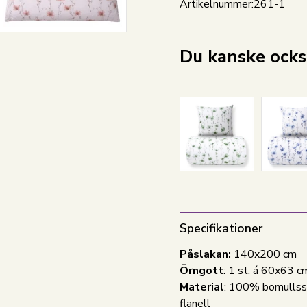
Artikelnummer:
261-1
Du kanske också
Specifikationer
Påslakan:
140x200 cm
Örngott
: 1 st. á 60x63 c
Material
: 100% bomullss
flanell