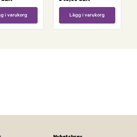
g i varukorg
Lägg i varukorg
r
Nyhetsbrev