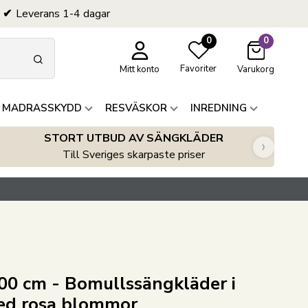
Leverans 1-4 dagar
0
0
Favoriter
Mitt konto
Varukorg
 MADRASSKYDD
RESVÄSKOR
INREDNING
STORT UTBUD AV SÄNGKLÄDER
›
Till Sveriges skarpaste priser
0 cm - Bomullssängkläder i
 med rosa blommor