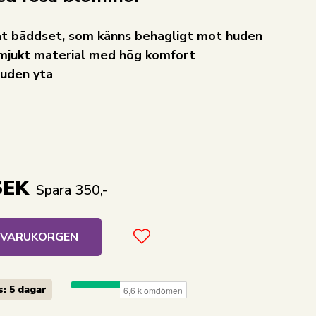
t bäddset, som känns behagligt mot huden
mjukt material med hög komfort
luden yta
SEK
Spara 350,-
I VARUKORGEN
: 5 dagar