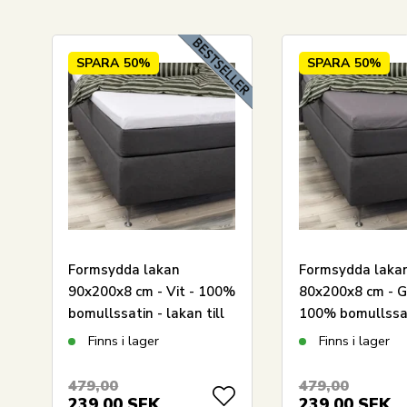
SPARA
50%
SPARA
50%
LÄGG I VARUKORGEN
Formsydda lakan
Formsydda laka
90x200x8 cm - Vit - 100%
80x200x8 cm - G
bomullssatin - lakan till
100% bomullssat
bäddmadrass
lakan till bädd
Finns i lager
Finns i lager
479,00
479,00
239,00
SEK
239,00
SEK