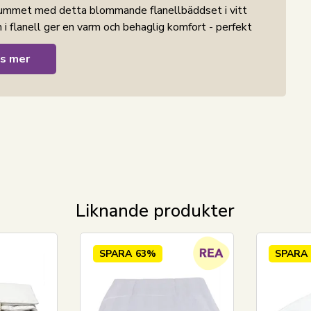
rummet med detta blommande flanellbäddset i vitt
 flanell ger en varm och behaglig komfort - perfekt
s mer
r i flanell med en tät 200TC vävning. Sängkläder i
ppruggade och borstade på ytan. Denna behandling
ör flanellbäddset extra behagligt att ligga i. Den
er en härligt varm känsla, utan att materialet
al för dig som ofta fryser på natten eller önskar ett
Samtidigt är materialet slitstarkt och håller sig
Liknande produkter
ommor med en ljus bakgrund, vilket skapar ett
lommigt bäddset som både känns varmt och ser
SPARA
63%
SPARA
a, vilket ger en snygg och praktisk avslutning.
 OEKO-TEX, vilket är din garanti för att produkten