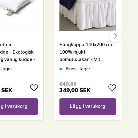
ellem
Sängkappa 140x200 cm -
dde - Ekologisk
100% mjukt
rgivänlig kudde -
bomullslakan - Vit
m - Nature By
sängkappa från
i lager
Finns i lager
Nordstrand Home
649,00
SEK
349,00
SEK
g i varukorg
Lägg i varukorg