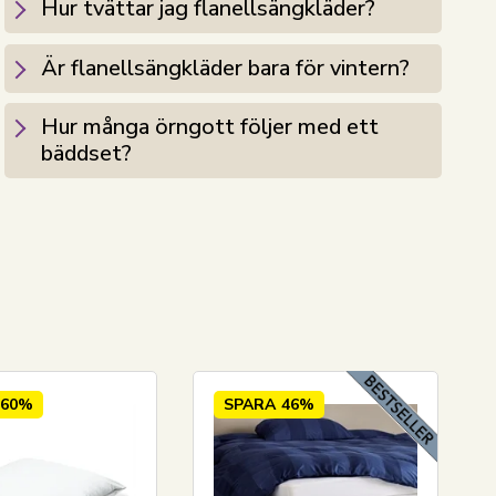
Hur tvättar jag flanellsängkläder?
Är flanellsängkläder bara för vintern?
Hur många örngott följer med ett
bäddset?
60%
SPARA
46%