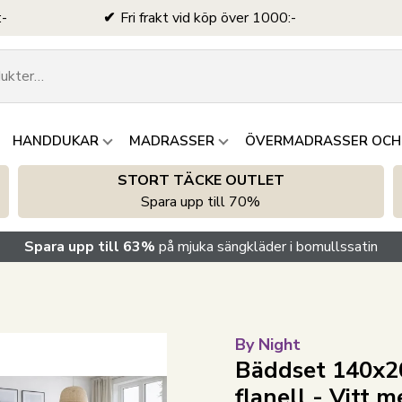
:-
Fri frakt vid köp över 1000:-
HANDDUKAR
MADRASSER
ÖVERMADRASSER OCH
STORT TÄCKE OUTLET
Spara upp till 70%
Spara upp till 63%
på mjuka sängkläder i bomullssatin
By Night
Bäddset 140x20
flanell - Vitt