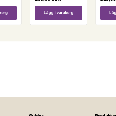
korg
Lägg i varukorg
Läg
Guides
Produkte