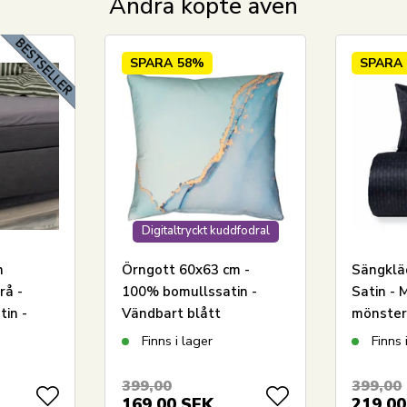
Andra köpte även
Har du frågor om produkten?
SPARA
58%
SPARA
Digitaltryckt kuddfodral
n
Örngott 60x63 cm -
Sängklä
rå -
100% bomullssatin -
Satin - 
in -
Vändbart blått
mönster
madrass
marmorerat design
Finns i lager
Finns 
399,00
399,00
169,00
SEK
219,00