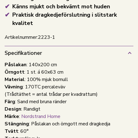
Känns mjukt och bekvämt mot huden
Praktisk dragkedjeförslutning i slitstark
kvalitet
Artikelnummer:
2223-1
Specifikationer
Påslakan
: 140x200 cm
Örngott
: 1 st. á 60x63 cm
Material
: 100% mjuk bomull
Vävning
: 170TC percaleväv
(Trådtäthet = antal trådar per kvadrattum)
Färg
: Sand med bruna ränder
Design
: Randigt
Märke
:
Nordstrand Home
Stängning
: Påslakan och örngott med dragkedja
Tvätt
: 60°