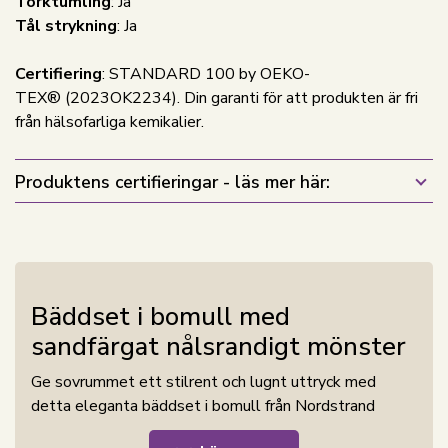
Torktumling
: Ja
Tål strykning
: Ja
Certifiering
: STANDARD 100 by OEKO-
TEX® (2023OK2234). Din garanti för att produkten är fri
från hälsofarliga kemikalier.
Produktens certifieringar - läs mer här:
Bäddset i bomull med
sandfärgat nålsrandigt mönster
Ge sovrummet ett stilrent och lugnt uttryck med
detta eleganta bäddset i bomull från Nordstrand
Home. Det klassiska nålsrandiga mönstret i sand