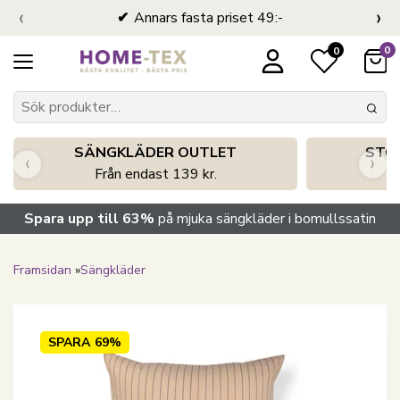
‹
›
Annars fasta priset 49:-
0
0
SÄNGKLÄDER OUTLET
STO
‹
›
Från endast 139 kr.
S
Spara upp till 63%
på mjuka sängkläder i bomullssatin
Framsidan
»
Sängkläder
SPARA
69%