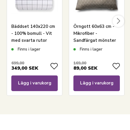
Se vårt stora utbud av lakan
Se vårt stora utbud av täcken 140x200
Har du frågor om produkten?
Bäddset 140x220 cm
Örngott 60x63 cm -
- 100% bomull - Vit
Mikrofiber -
med svarta rutor
Sandfärgat mönster
Finns i lager
Finns i lager
699,00
169,00
349,00
SEK
89,00
SEK
Lägg i varukorg
Lägg i varukorg