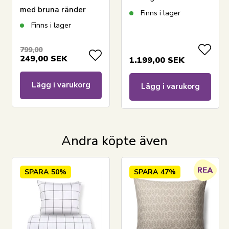
med bruna ränder
Kreppsängkläder
Finns i lager
svart
Finns i lager
799,00
249,00
SEK
1.199,00
SEK
Lägg i varukorg
Lägg i varukorg
Andra köpte även
SPARA
50%
SPARA
47%
LÄGG I VARUKORGEN
Läs vår guide om sängkläder