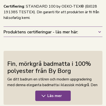
Certifiering
: STANDARD 100 by OEKO-TEX® (BJ028
191385 TESTEX). Din garanti för att produkten är fri från
hälsofarlig kemi.
Produktens certifieringar - läs mer här:
Fin, mörkgrå badmatta i 100%
polyester från By Borg
Ge ditt badrum en stilren och modern uppgradering
med denna eleganta badmatta i klassisk mörkgrå. Den
enkla färgen skapar ett lugnt uttryck och passar
Läs mer
perfekt i både ljusa och mörka badrum. Den mjuka ytan
i 100% polyester känns behaglig under fötterna och