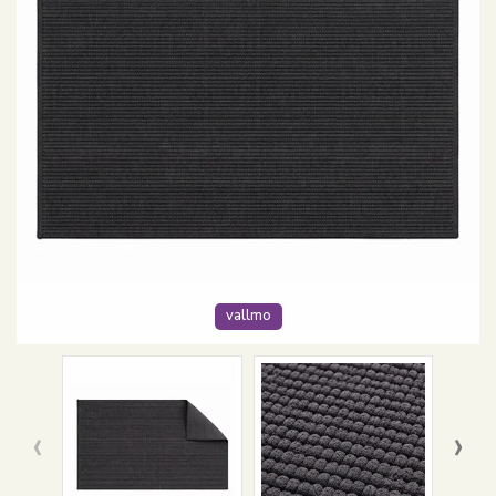
vallmo
‹
›