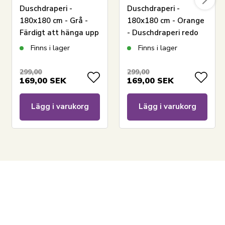
Duschdraperi -
Duschdraperi -
180x180 cm - Grå -
180x180 cm - Orange
Färdigt att hänga upp
- Duschdraperi redo
att hänga
Finns i lager
Finns i lager
299,00
299,00
169,00
SEK
169,00
SEK
Lägg i varukorg
Lägg i varukorg
LÄGG I VARUKORGEN
Se vårt utbud av handdukspaket
Se vårt stora utbud av badrockar
Se vårt utbud av badponchos för barn
Har du frågor om produkten?