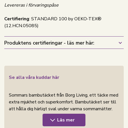
Levereras i förvaringspåse
Certifiering
: STANDARD 100 by OEKO-TEX®
(12.HCN.05085)
Produktens certifieringar - läs mer här:
Se alla våra kuddar här
Sommars bambutäcket från Borg Living, ett täcke med
extra mjukhet och superkomfort. Bambutäcket ser till
att hålla dig härligt sval under varma sommarnätter.
Täcket är tillverkat med ett härligt mjukt överdrag av
Läs mer
100% bambu och extra mjuka fina silikoniserade