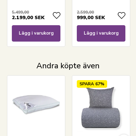
By Borg bambustäcke
Temperaturreglerande
sommardyna -
5.499,00
2.599,00
2.199,00
SEK
999,00
SEK
140x220 cm - Borg
Living
Lägg i varukorg
Lägg i varukorg
Andra köpte även
SPARA
67%
LÄGG I VARUKORGEN
Läs vår täckeguide
Läs om underhåll av täcken och kuddar
Se vårt stora sortiment av kuddar