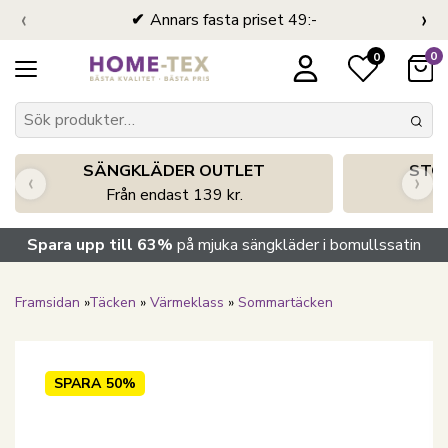
‹
›
Annars fasta priset 49:-
0
0
SÄNGKLÄDER OUTLET
STO
‹
›
Från endast 139 kr.
S
Spara upp till 63%
på mjuka sängkläder i bomullssatin
Framsidan
»
Täcken
»
Värmeklass
»
Sommartäcken
SPARA
50%