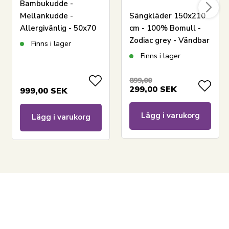
Bambukudde -
Mellankudde -
Sängkläder 150x210
Har du frågor om produkten?
Allergivänlig - 50x70
cm - 100% Bomull -
cm - Borg Living
Zodiac grey - Vändbar
Finns i lager
med stjärnor
Finns i lager
899,00
299,00
SEK
999,00
SEK
Lägg i varukorg
Lägg i varukorg