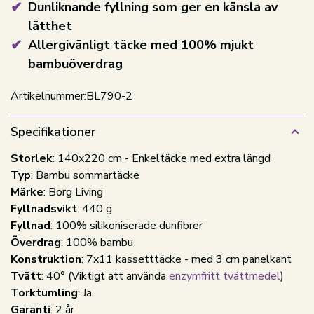
Dunliknande fyllning som ger en känsla av
lätthet
Allergivänligt täcke med 100% mjukt
bambuöverdrag
Artikelnummer:
BL790-2
Specifikationer
Storlek
: 140x220 cm - Enkeltäcke med extra längd
Typ
: Bambu sommartäcke
Märke
: Borg Living
Fyllnadsvikt
: 440 g
Fyllnad
: 100% silikoniserade dunfibrer
Överdrag
: 100% bambu
Konstruktion
: 7x11 kassetttäcke - med 3 cm panelkant
Tvätt
: 40°
(Viktigt att använda
enzymfritt tvättmedel
)
Torktumling
: Ja
Garanti
: 2 år