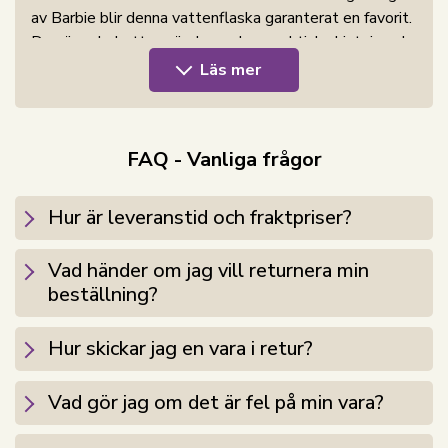
av Barbie blir denna vattenflaska garanterat en favorit.
Den är enkel att använda med en praktisk skjutpip och
är också PVC- och BPA-fri, vilket skyddar ditt barn från
Läs mer
skadliga kemikalier. BPA-fri plast är ett säkert och
hälsosamt val för ditt barn. Denna typ av plast avger
inga skadliga kemikalier, vilket innebär att ditt barn kan
FAQ - Vanliga frågor
dricka ur denna flaska utan oro. Den är också hållbar
och lätt, vilket gör den idealisk för användning på
språng.
Hur är leveranstid och fraktpriser?
Överväg också att titta i vår kategori
Matlådor
.
Vad händer om jag vill returnera min
beställning?
Hur skickar jag en vara i retur?
Vad gör jag om det är fel på min vara?