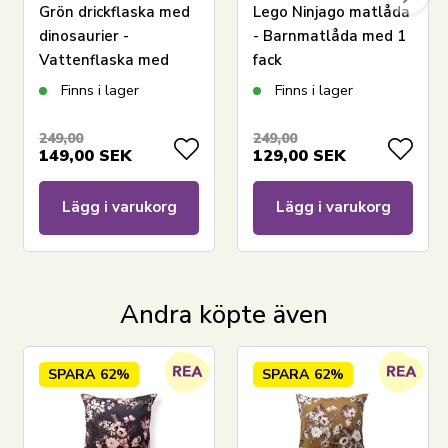
Grön drickflaska med
Lego Ninjago matlåda
dinosaurier -
- Barnmatlåda med 1
Vattenflaska med
fack
flipfunktion och
Finns i lager
Finns i lager
sugrör
249,00
249,00
149,00
SEK
129,00
SEK
Lägg i varukorg
Lägg i varukorg
Andra köpte även
SPARA
62%
SPARA
62%
LÄGG I VARUKORGEN