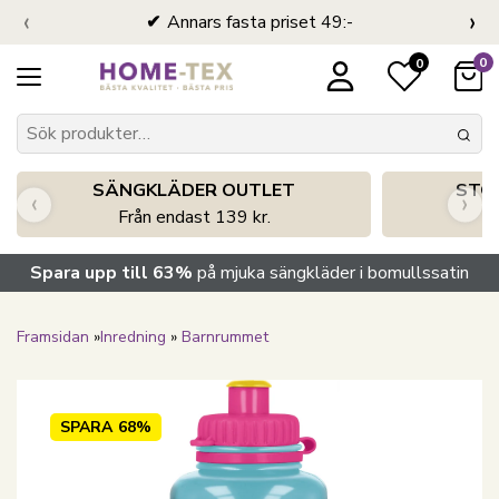
‹
›
Annars fasta priset 49:-
0
0
SÄNGKLÄDER OUTLET
STO
‹
›
Från endast 139 kr.
S
Spara upp till 63%
på mjuka sängkläder i bomullssatin
Framsidan
»
Inredning
»
Barnrummet
SPARA
68%