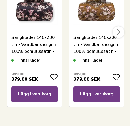
Har du frågor om produkten?
Sängkläder 140x200
Sängkläder 140x200
cm - Vändbar design i
cm - Vändbar design i
100% bomullssatin -
100% bomullssatin -
Flowers & Dots grå -
Flowers & Dots curry
Finns i lager
Finns i lager
Bäddset från By Night
- Bäddset från By
Night
999,00
999,00
379,00
SEK
379,00
SEK
Lägg i varukorg
Lägg i varukorg