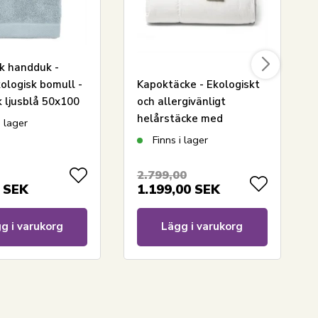
sk handduk -
ologisk bomull -
Kapoktäcke - Ekologiskt
 ljusblå 50x100
och allergivänligt
ahl Organic -
helårstäcke med
i lager
ue
naturligt fyll - 150x210
Finns i lager
cm - Nature By Borg
kapoktäcke
2.799,00
SEK
1.199,00
SEK
g i varukorg
Lägg i varukorg