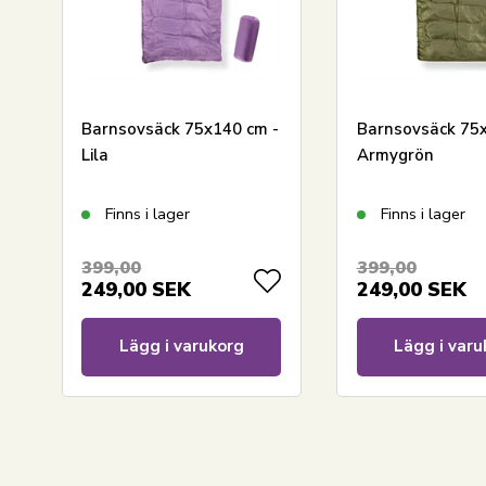
färger.
Nord
strand Home – Så känner du dig hemma!
Se hela utbudet från Nordstrand Home här
Barnsovsäck 75x140 cm -
Barnsovsäck 75x
Lila
Armygrön
Finns i lager
Finns i lager
399,00
399,00
249,00
SEK
249,00
SEK
Lägg i varukorg
Lägg i varu