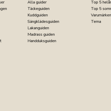
ser
Alla guider
Top 5 helå
ngen
Täckeguiden
Top 5 som
Kuddguiden
Varumärke
Sängklädesguiden
Tema
Lakanguiden
Madrass guiden
t
Handduksguiden