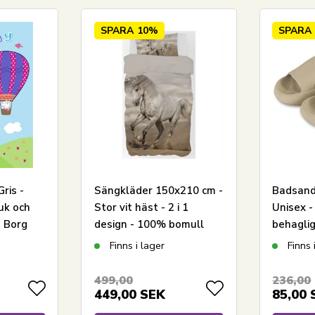
SPARA
10%
SPARA
Gris -
Sängkläder 150x210 cm -
Badsanda
uk och
Stor vit häst - 2 i 1
Unisex -
- Borg
design - 100% bomull
behaglig
Finns i lager
Finns 
499,00
236,00
449,00
SEK
85,00