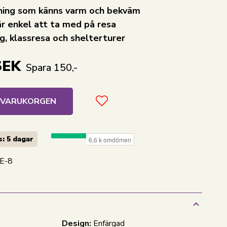
lning som känns varm och bekväm
r enkel att ta med på resa
ng, klassresa och shelterturer
SEK
Spara 150,-
I VARUKORGEN
: 5 dagar
E-8
Design:
Enfärgad