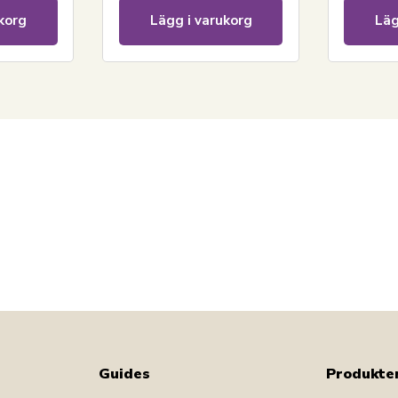
korg
Lägg i varukorg
Läg
Guides
Produkte