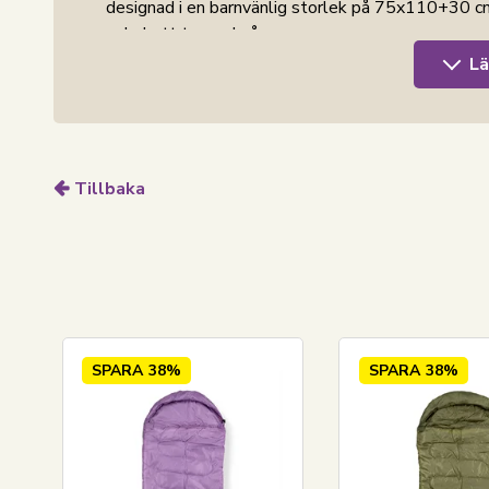
designad i en barnvänlig storlek på 75x110+30 cm
enkel att ta med på resa.
Lä
Sovsäckens yttertyg är vattenavvisande polyester,
utomhusbruk. Det slitstarka materialet hjälper ti
polyesterfyllningen ger barnet en varm och bekväm
Den blå färgen ger sovsäcken ett fräscht och enkel
Tillbaka
sidan gör det enkelt att ta sig i och ur sovsäcken
redo för nästa tur eller övernattning.
En lätt, praktisk och prisvärd sovsäck för barn, i
och utomhusupplevelser i det danska klimatet.
Se det stora utbudet under fritid och lek i t
SPARA
38%
SPARA
38%
Nordstrand Home
Med
Nord
strand Home är du garanterad hemtextilie
lägger stor vikt vid känslan av välbefinnande i e
Nord
strand Home behöver du inte kompromissa, du 