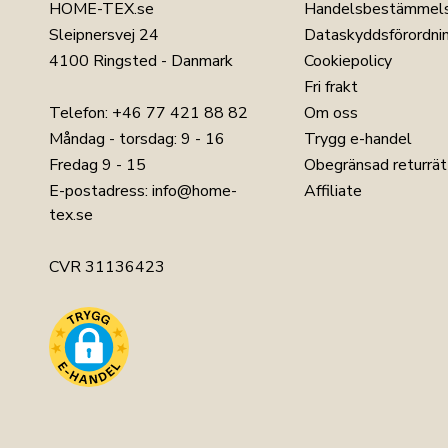
HOME-TEX.se
Handelsbestämmel
Sleipnersvej 24
Dataskyddsförordni
4100 Ringsted - Danmark
Cookiepolicy
Fri frakt
Telefon:
+46 77 421 88 82
Om oss
Måndag - torsdag: 9 - 16
Trygg e-handel
Fredag 9 - 15
Obegränsad returrät
E-postadress:
info@home-
Affiliate
tex.se
CVR 31136423