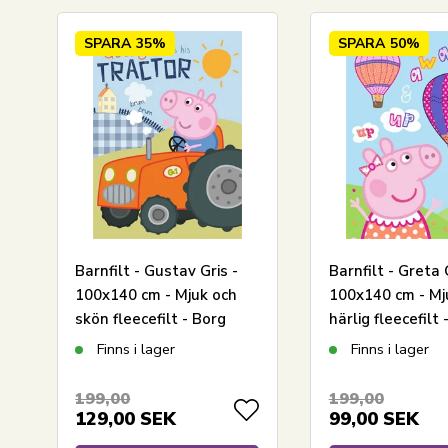
LÄGG I VARUKORGEN
SPARA
35%
SPARA
50%
Barnfilt - Gustav Gris -
Barnfilt - Greta 
100x140 cm - Mjuk och
100x140 cm - Mj
skön fleecefilt - Borg
härlig fleecefilt 
Living
Living
Finns i lager
Finns i lager
199,00
199,00
129,00
SEK
99,00
SEK