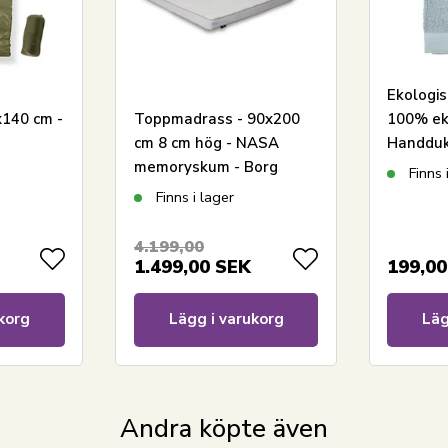
Ekologi
140 cm -
Toppmadrass - 90x200
100% ek
cm 8 cm hög - NASA
Handduk
memoryskum - Borg
cm - Söd
Finns 
Living - Ergonomisk
Linen bl
Finns i lager
toppmadrass
4.199,00
Se vårt utbud av utomhusleksaker
1.499,00
SEK
199,00
Se vårt stora utbud av allt till trädgården
Se vårt stora utbud av juniortäcken
korg
Lägg i varukorg
Läg
Har du frågor om produkten?
Andra köpte även