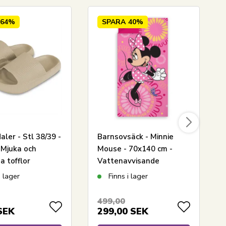
64%
SPARA
40%
ler - Stl 38/39 -
Barnsovsäck - Minnie
 Mjuka och
Mouse - 70x140 cm -
a tofflor
Vattenavvisande
i lager
Finns i lager
499,00
SEK
299,00
SEK