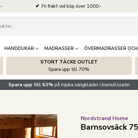
:-
Fri frakt vid köp över 1000:-
HANDDUKAR
MADRASSER
ÖVERMADRASSER OCH
STORT TÄCKE OUTLET
Spara upp till 70%
Spara upp till 63%
på mjuka sängkläder i bomullssatin
Nordstrand Home
Barnsovsäck 75