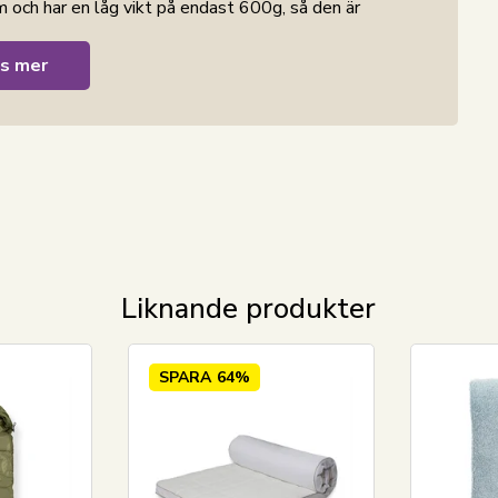
 och har en låg vikt på endast 600g, så den är
s mer
 vilket gör den lämplig för både inomhus- och
ll att skydda mot lätt fukt, medan den mjuka
 känsla när det är dags att sova.
t uttryck som passar perfekt för barn. Dragkedjan i
, och den kan tvättas i 30° så den snabbt kan göras
dealisk för sommarbruk, mysiga inomhusövernattningar
Liknande produkter
rädgården
SPARA
64%
r i dansk design - i nordisk stil.
Nord
strand Home
n vacker men samtidigt avkopplande miljö. Med
hittar alltid produkter i klassiska och moderiktiga