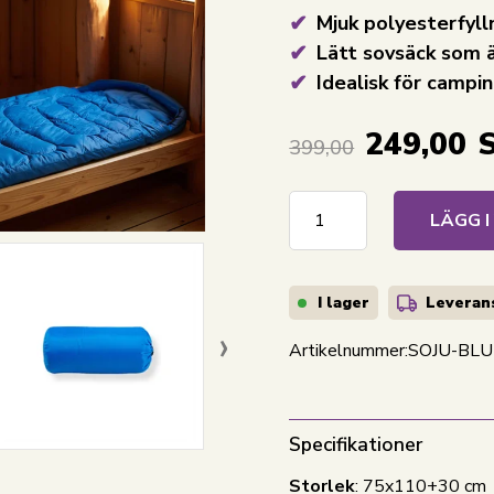
Mjuk polyesterfyl
Lätt sovsäck som ä
Idealisk för campi
249,00
399,00
LÄGG 
I lager
Leverans
›
Artikelnummer:
SOJU-BLU
Specifikationer
Storlek
: 75x110+30 cm