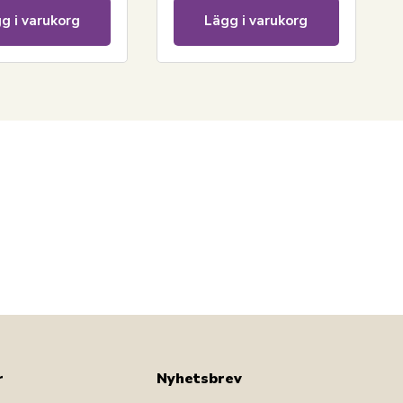
g i varukorg
Lägg i varukorg
r
Nyhetsbrev