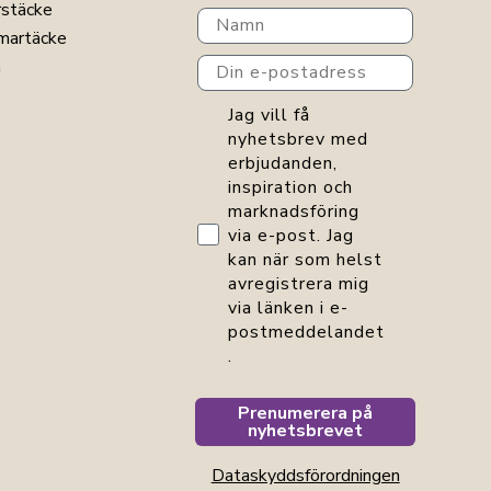
rstäcke
Navn
martäcke
Din e-postadress
n
GDPR consent
Jag vill få
nyhetsbrev med
erbjudanden,
inspiration och
marknadsföring
via e-post. Jag
kan när som helst
avregistrera mig
via länken i e-
postmeddelandet
.
Prenumerera på
nyhetsbrevet
Dataskyddsförordningen