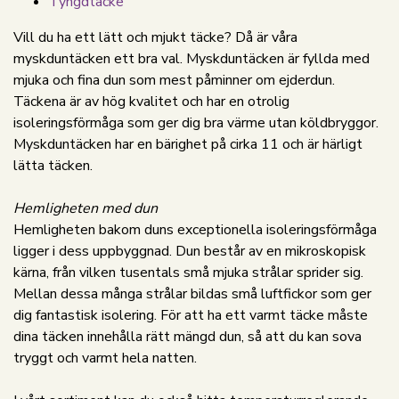
Tyngdtäcke
Vill du ha ett lätt och mjukt täcke? Då är våra
myskduntäcken ett bra val. Myskduntäcken är fyllda med
mjuka och fina dun som mest påminner om ejderdun.
Täckena är av hög kvalitet och har en otrolig
isoleringsförmåga som ger dig bra värme utan köldbryggor.
Myskduntäcken har en bärighet på cirka 11 och är härligt
lätta täcken.
Hemligheten med dun
Hemligheten bakom duns exceptionella isoleringsförmåga
ligger i dess uppbyggnad. Dun består av en mikroskopisk
kärna, från vilken tusentals små mjuka strålar sprider sig.
Mellan dessa många strålar bildas små luftfickor som ger
dig fantastisk isolering. För att ha ett varmt täcke måste
dina täcken innehålla rätt mängd dun, så att du kan sova
tryggt och varmt hela natten.