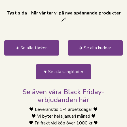
Tyst sida - här väntar vi på nya spännande produkter
🪄
Se alla täcken
Se alla kuddar
Se alla sängkläder
Se även våra Black Friday-
erbjudanden här
🖤 Leveranstid 1-4 arbetsdagar 🖤
🖤 Vi byter hela januari månad 🖤
🖤 Fri frakt vid köp över 1000 kr 🖤