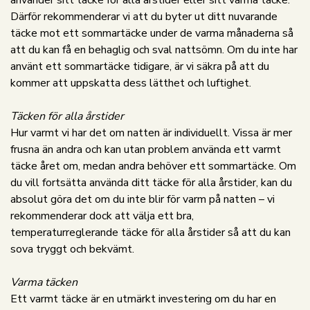
använder sitt täcke för alla årstider eller sitt varma täcke.
Därför rekommenderar vi att du byter ut ditt nuvarande
täcke mot ett sommartäcke under de varma månaderna så
att du kan få en behaglig och sval nattsömn. Om du inte har
använt ett sommartäcke tidigare, är vi säkra på att du
kommer att uppskatta dess lätthet och luftighet.
Täcken för alla årstider
Hur varmt vi har det om natten är individuellt. Vissa är mer
frusna än andra och kan utan problem använda ett varmt
täcke året om, medan andra behöver ett sommartäcke. Om
du vill fortsätta använda ditt täcke för alla årstider, kan du
absolut göra det om du inte blir för varm på natten – vi
rekommenderar dock att välja ett bra,
temperaturreglerande täcke för alla årstider så att du kan
sova tryggt och bekvämt.
Varma täcken
Ett varmt täcke är en utmärkt investering om du har en