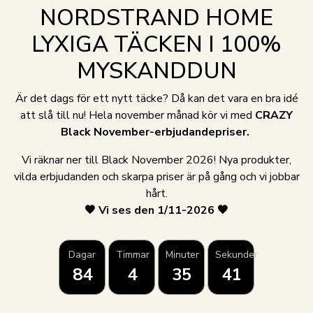
NORDSTRAND HOME
LYXIGA TÄCKEN I 100%
MYSKANDDUN
Är det dags för ett nytt täcke? Då kan det vara en bra idé
att slå till nu! Hela november månad kör vi med
CRAZY
Black November-erbjudandepriser.
Vi räknar ner till Black November 2026! Nya produkter,
vilda erbjudanden och skarpa priser är på gång och vi jobbar
hårt.
🖤 Vi ses den 1/11-2026 🖤
Dagar
Timmar
Minuter
Sekunder
84
4
35
41