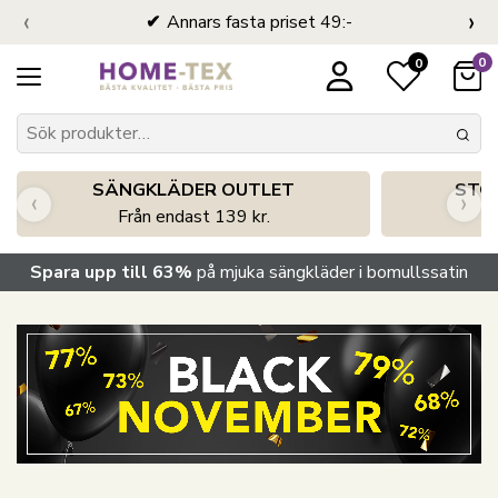
‹
›
Annars fasta priset 49:-
0
0
SÄNGKLÄDER OUTLET
STO
‹
›
Från endast 139 kr.
S
Spara upp till 63%
på mjuka sängkläder i bomullssatin