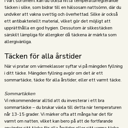
I vårt sortiment kan du också hitta temperaturreglerande
täcken i silke, som bidrar till en hälsosam nattsömn, där du
undviker att vakna svettig och överhettad. Silke är också
ett antibakteriellt material, vilket gör det möjligt att
upprätthålla en god hygien. Dessutom är silkestäcken
särskilt lämpliga för allergiker då täckena är märkta som
allergivänliga.
Täcken för alla årstider
När vi pratar om värmeklasser syftar vi på mängden fyllning
i ditt täcke. Mängden fyllning avgör om det är ett
sommartäcke, täcke för alla årstider, eller ett varmt täcke.
Sommartäcken
Vi rekommenderar alltid att du investerar i ett bra
sommartäcke – du brukar växla till detta när temperaturen
når 13-15 grader. Vi märker ofta att många har det för
varmt om natten, vilket kan bero på att de fortfarande