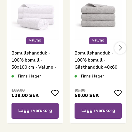
vallmo
vallmo
Bomullshandduk -
Bomullshandduk -
100% bomull -
100% bomull -
50x100 cm - Vallmo -
Gästhandduk 40x60
Vit
cm - Vallmo - Ljusgrå
Finns i lager
Finns i lager
LÄGG I VARUKORGEN
169,00
99,00
129,00
SEK
59,00
SEK
Läs vår handduksguide
Se vårt utbud av handdukspaket
Lägg i varukorg
Lägg i varukorg
Se vårt stora utbud av badrumsaccessoarer
Har du frågor om produkten?