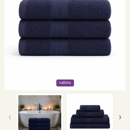
vallmo
‹
›