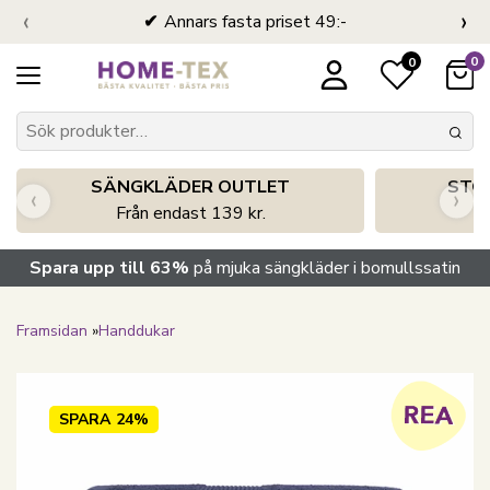
‹
›
Annars fasta priset 49:-
0
0
SÄNGKLÄDER OUTLET
STO
‹
›
Från endast 139 kr.
S
Spara upp till 63%
på mjuka sängkläder i bomullssatin
Framsidan
»
Handdukar
SPARA
24%