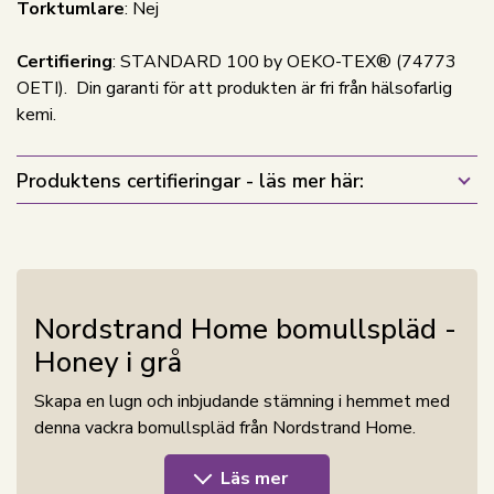
Torktumlare
: Nej
Certifiering
: STANDARD 100 by OEKO-TEX® (74773
OETI). Din garanti för att produkten är fri från hälsofarlig
kemi.
Produktens certifieringar - läs mer här:
Nordstrand Home bomullspläd -
Honey i grå
Skapa en lugn och inbjudande stämning i hemmet med
denna vackra bomullspläd från Nordstrand Home.
Pläden är designad i Honey, där de grå nyanserna ger
Läs mer
ett fräscht, nordiskt och tidlöst uttryck. Det eleganta