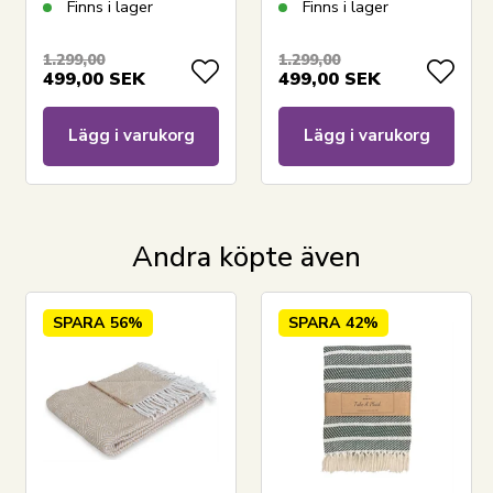
Finns i lager
Finns i lager
1.299,00
1.299,00
499,00
SEK
499,00
SEK
Lägg i varukorg
Lägg i varukorg
Andra köpte även
SPARA
56%
SPARA
42%
LÄGG I VARUKORGEN
Har du frågor om produkten?