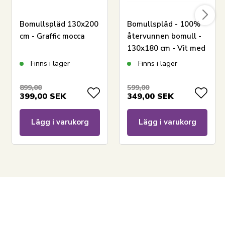
Bomullspläd 130x200
Bomullspläd - 100%
cm - Graffic mocca
återvunnen bomull -
130x180 cm - Vit med
grönt mönster
Finns i lager
Finns i lager
899,00
599,00
399,00
SEK
349,00
SEK
Lägg i varukorg
Lägg i varukorg