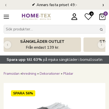
‹
›
Annars fasta priset 49:-
0
0
SÄNGKLÄDER OUTLET
STO
‹
›
Från endast 139 kr.
S
Spara upp till 63%
på mjuka sängkläder i bomullssatin
Framsidan
»
Inredning
»
Dekorationer
»
Plädar
SPARA
56%