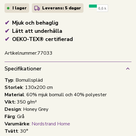
I lager
Leverans: 5 dagar
Mjuk och behaglig
Lätt att underhålla
OEKO-TEX® certifierad
Artikelnummer:
77033
Specifikationer
Typ
: Bomullspläd
Storlek
: 130x200 cm
Material
: 60% mjuk bomull och 40% polyester
Vikt:
350 g/m²
Design
: Honey Grey
Färg
: Grå
Varumärke
:
Nordstrand Home
Tvätt
: 30°