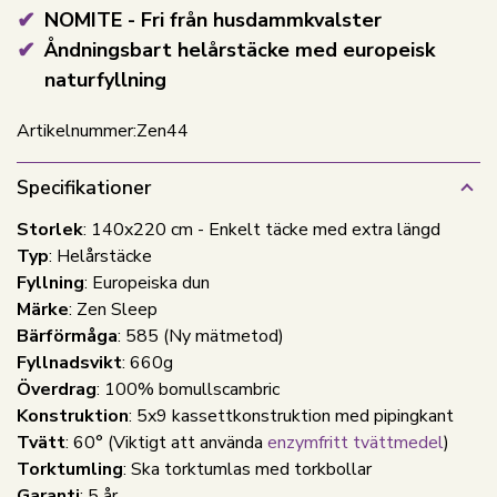
NOMITE - Fri från husdammkvalster
Åndningsbart helårstäcke med europeisk
naturfyllning
Artikelnummer:
Zen44
Specifikationer
Storlek
: 140x220 cm - Enkelt täcke med extra längd
Typ
: Helårstäcke
Fyllning
: Europeiska dun
Märke
: Zen Sleep
Bärförmåga
: 585 (Ny mätmetod)
Fyllnadsvikt
: 660g
Överdrag
: 100% bomullscambric
Konstruktion
: 5x9 kassettkonstruktion med pipingkant
Tvätt
: 60°
(Viktigt att använda
enzymfritt tvättmedel
)
Torktumling
: Ska torktumlas med torkbollar
Garanti
: 5 år