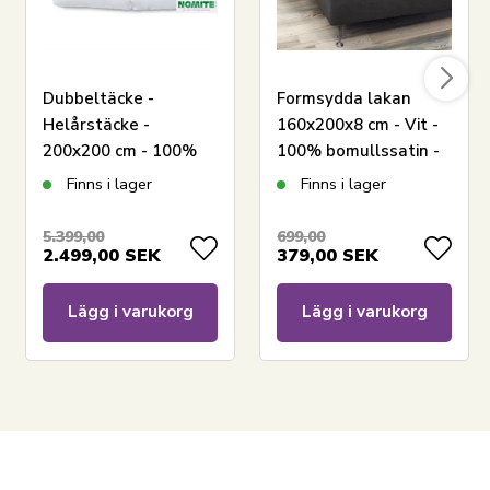
Dubbeltäcke -
Formsydda lakan
Helårstäcke -
160x200x8 cm - Vit -
200x200 cm - 100%
100% bomullssatin -
myskdun - Zen Sleep
lakan för
Finns i lager
Finns i lager
täcke
bäddmadrass
5.399,00
699,00
2.499,00
SEK
379,00
SEK
Lägg i varukorg
Lägg i varukorg