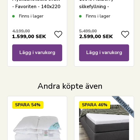
- Favoriten - 140x220
silkefyllning -
cm - Bästa
Temperaturreglerande
Finns i lager
Finns i lager
erbjudandet på
helårstäcke -
dundyna i myskdun
240x220 cm - Borg
4.199,00
5.499,00
1.599,00
SEK
2.599,00
SEK
Living
Lägg i varukorg
Lägg i varukorg
Andra köpte även
LÄGG I VARUKORGEN
SPARA
54%
SPARA
46%
Läs vår dyneguide
Läs om skötsel av dyner och kuddar
Se vårt stora utbud av kuddar
Har du frågor om produkten?