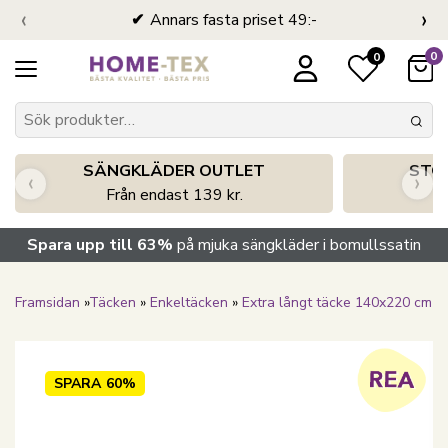
‹
›
Annars fasta priset 49:-
0
0
SÄNGKLÄDER OUTLET
STO
‹
›
Från endast 139 kr.
S
Spara upp till 63%
på mjuka sängkläder i bomullssatin
Framsidan
»
Täcken
»
Enkeltäcken
»
Extra långt täcke 140x220 cm
SPARA
60%