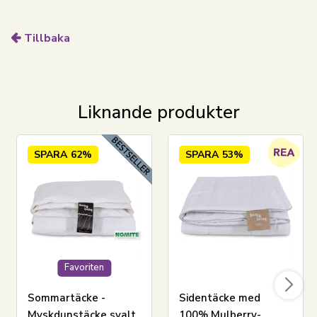
Se vårt stora utbud av sängtöj i 140x220 cm här
Tillbaka
Zen Sleep
är ett danskt varumärke som har funnits
sedan 2012. Zen Sleep producerar kvalitets täcken
och kuddar, samt madrasskydd och toppmadrasser.
Zen Sleep
lägger stor vikt vid god kvalitet samt
Liknande produkter
sovkomfort och tar därför alltid utgångspunkt i de
bästa materialen.
SPARA
62%
SPARA
53%
Zen Sleep
säger själva "
Med konsumenten i centrum
skapas bara de bästa produkterna
"
Favoriten
Sommartäcke -
Sidentäcke med
Myskdunstäcke svalt
100% Mulberry-