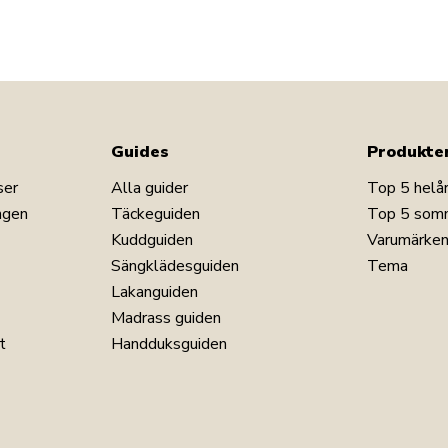
Läs vår lakanguide
Se vårt stora utbud av prydnadskuddar
Se vårt stora utbud av plädar
Har du frågor om produkten?
Guides
Produkte
ser
Alla guider
Top 5 helå
ngen
Täckeguiden
Top 5 som
Kuddguiden
Varumärke
Sängklädesguiden
Tema
Lakanguiden
Madrass guiden
t
Handduksguiden