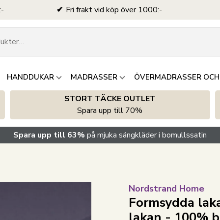
:-
Fri frakt vid köp över 1000:-
HANDDUKAR
MADRASSER
ÖVERMADRASSER OCH
STORT TÄCKE OUTLET
Spara upp till 70%
Spara upp till 63%
på mjuka sängkläder i bomullssatin
Nordstrand Home
Formsydda laka
lakan - 100% b