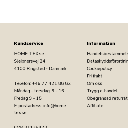
Kundservice
Information
HOME-TEX.se
Handelsbestämmel
Sleipnersvej 24
Dataskyddsförordni
LÄGG I VARUKORGEN
4100 Ringsted - Danmark
Cookiepolicy
Fri frakt
Telefon:
+46 77 421 88 82
Om oss
Måndag - torsdag: 9 - 16
Trygg e-handel
Fredag 9 - 15
Obegränsad returrät
E-postadress:
info@home-
Affiliate
tex.se
CVR 31136423