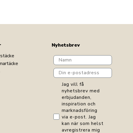
r
Nyhetsbrev
rstäcke
Navn
martäcke
Din e-postadress
n
GDPR consent
Jag vill få
nyhetsbrev med
erbjudanden,
inspiration och
marknadsföring
via e-post. Jag
kan när som helst
avregistrera mig