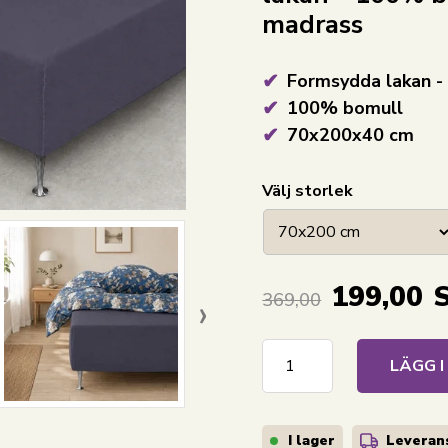
madrass
Formsydda lakan -
100% bomull
70x200x40 cm
Välj storlek
199,00
›
369,00
LÄGG 
I lager
Leverans