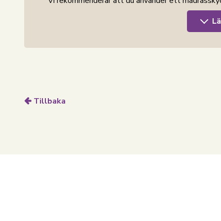
Vi rekommenderar att du använder ett madrasskyd
Se alla madrasskydd i samma storlek
Lä
Lagnen från
Nord
strand Home är tillverkade med 
extra mjuka lagnen.
Med
Nord
strand Home är du garanterad hemtextili
Home lägger stor vikt vid känslan av välmående i
Tillbaka
Med
Nordstrand
Home behöver du inte gå på kompr
moderiktiga färger.
Nordstrand
Home – Så känner du dig som hem