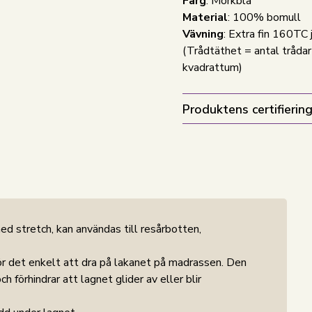
Färg
: Mörkblå
Material
: 100% bomull
Vävning
: Extra fin 160TC 
(Trådtäthet = antal trådar
kvadrattum)
Produktens certifiering
ed stretch, kan användas till resårbotten,
ör det enkelt att dra på lakanet på madrassen. Den
 förhindrar att lagnet glider av eller blir