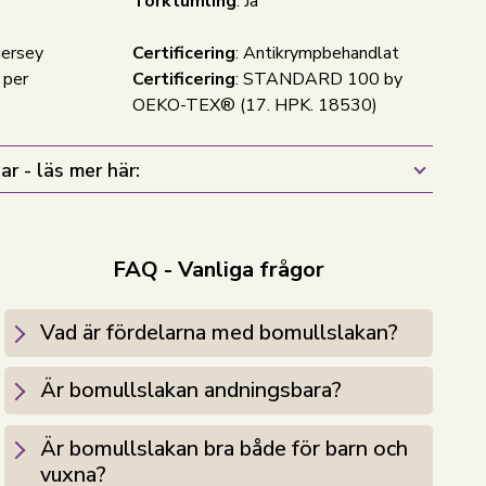
Torktumling
: Ja
jersey
Certificering
: Antikrympbehandlat
 per
Certificering
: STANDARD 100 by
OEKO-TEX® (17. HPK. 18530)
ar - läs mer här:
FAQ - Vanliga frågor
Vad är fördelarna med bomullslakan?
Är bomullslakan andningsbara?
Är bomullslakan bra både för barn och
vuxna?