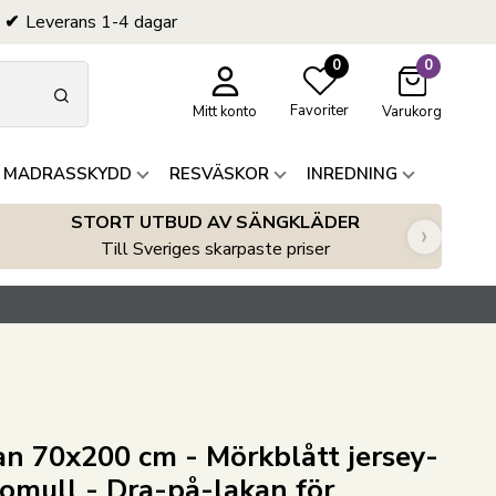
Leverans 1-4 dagar
0
0
Favoriter
Mitt konto
Varukorg
 MADRASSKYDD
RESVÄSKOR
INREDNING
STORT UTBUD AV SÄNGKLÄDER
›
Till Sveriges skarpaste priser
n 70x200 cm - Mörkblått jersey-
omull - Dra-på-lakan för