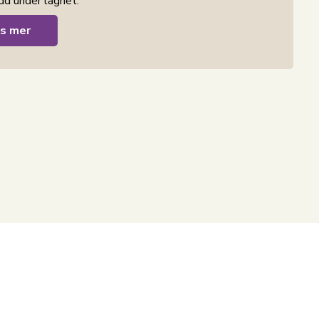
d under lagnet.
s mer
en klassisk och enkel vävteknik som ger släta och
er i dansk design – med nordisk stil.
Nord
strand
 en vacker men samtidigt avkopplande miljö.
omiss, du hittar alltid produkter i klassiska och
ma