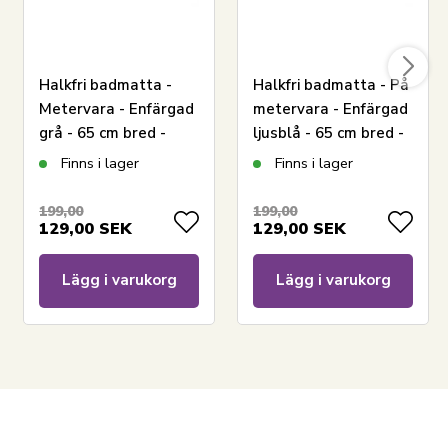
Halkfri badmatta -
Halkfri badmatta - På
Metervara - Enfärgad
metervara - Enfärgad
grå - 65 cm bred -
ljusblå - 65 cm bred -
Multifunktionell
Multifunktionell
Finns i lager
Finns i lager
matta för våtrum
matta för våtrum
199,00
199,00
129,00
SEK
129,00
SEK
Lägg i varukorg
Lägg i varukorg