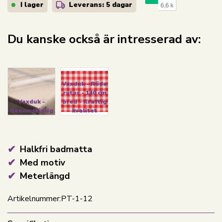
I lager
Leverans: 5 dagar
Du kanske också är intresserad av:
Vaxduk - Röda
rutor - 140 cm
Vaxduk -
bred - Kraftig
Genomskinlig
kvalitet
Halkfri badmatta
Med motiv
Meterlängd
Artikelnummer:
PT-1-12