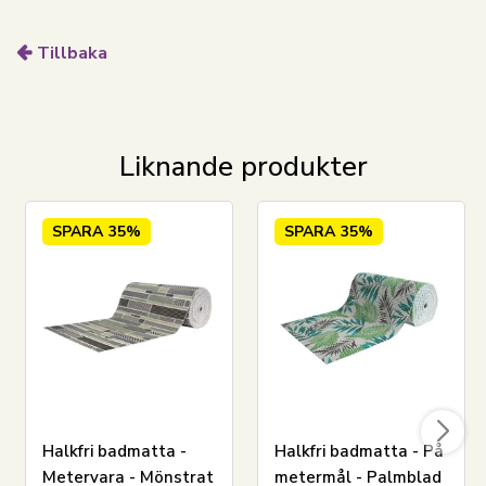
Priset är per meter.
Tillbaka
Liknande produkter
SPARA
35%
SPARA
35%
LÄGG I VARUKORGEN
Se vårt urval av handdukspaket
Se vårt stora utbud av badrockar
Se vårt utbud av badponchos för barn
Halkfri badmatta -
Halkfri badmatta - På
Metervara - Mönstrat
metermål - Palmblad
Har du frågor om produkten?