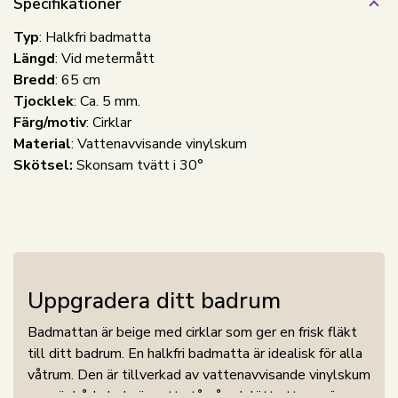
Specifikationer
Typ
: Halkfri badmatta
Längd
: Vid metermått
Bredd
: 65 cm
Tjocklek
: Ca. 5 mm.
Färg/motiv
: Cirklar
Material
: Vattenavvisande vinylskum
Skötsel:
Skonsam tvätt i 30°
Uppgradera ditt badrum
Badmattan är beige med cirklar som ger en frisk fläkt
till ditt badrum. En halkfri badmatta är idealisk för alla
våtrum. Den är tillverkad av vattenavvisande vinylskum
som är både bekväm att stå på och lätt att rengöra,