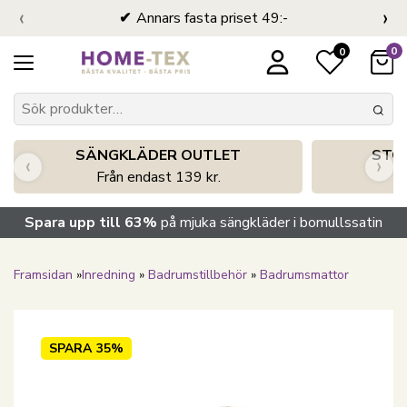
‹
›
Annars fasta priset 49:-
0
0
SÄNGKLÄDER OUTLET
STO
‹
›
Från endast 139 kr.
S
Spara upp till 63%
på mjuka sängkläder i bomullssatin
Framsidan
»
Inredning
»
Badrumstillbehör
»
Badrumsmattor
SPARA
35%