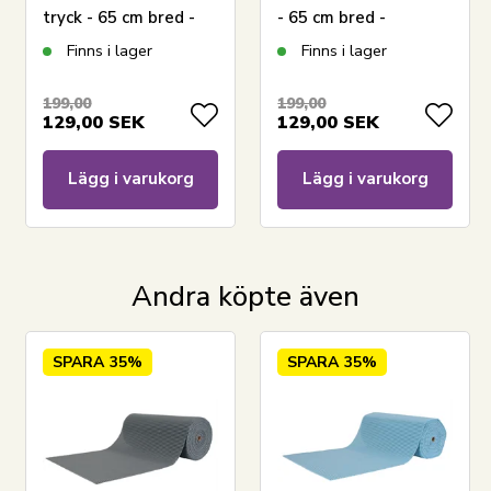
tryck - 65 cm bred -
- 65 cm bred -
Multifunktionell
Multifunktionell
Finns i lager
Finns i lager
matta för våtrum
matta för våtrum
199,00
199,00
129,00
SEK
129,00
SEK
Lägg i varukorg
Lägg i varukorg
Andra köpte även
SPARA
35%
SPARA
35%