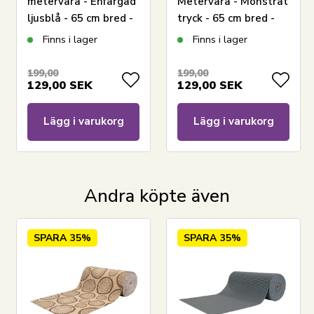
metervara - Enfärgad
Metervara - Mönstrat
ljusblå - 65 cm bred -
tryck - 65 cm bred -
Har du frågor om produkten?
Multifunktionell
Multifunktionell
Finns i lager
Finns i lager
matta för våtrum
matta för våtrum
199,00
199,00
129,00
SEK
129,00
SEK
Lägg i varukorg
Lägg i varukorg
Andra köpte även
SPARA
35%
SPARA
35%