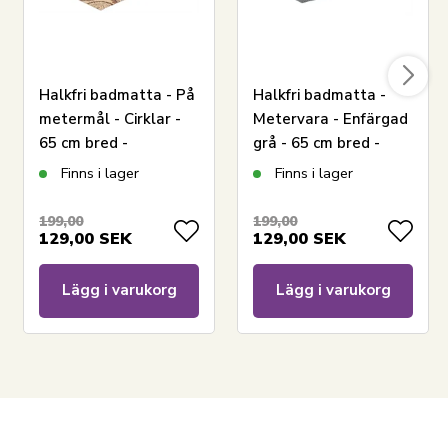
Halkfri badmatta - På
Halkfri badmatta -
metermål - Cirklar -
Metervara - Enfärgad
65 cm bred -
grå - 65 cm bred -
Multifunktionell
Multifunktionell
Finns i lager
Finns i lager
matta för våtrum
matta för våtrum
199,00
199,00
129,00
SEK
129,00
SEK
Lägg i varukorg
Lägg i varukorg