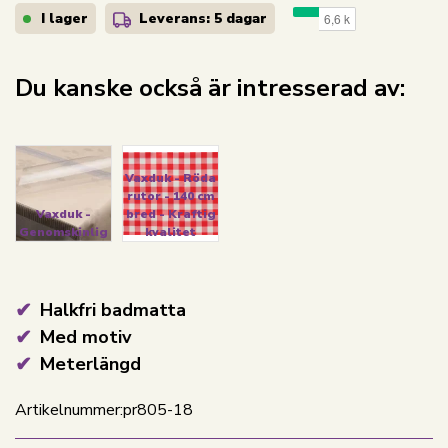
I lager
Leverans: 5 dagar
Du kanske också är intresserad av:
Vaxduk - Röda
rutor - 140 cm
Vaxduk -
bred - Kraftig
Genomskinlig
kvalitet
Halkfri badmatta
Med motiv
Meterlängd
Artikelnummer:
pr805-18