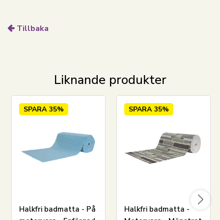
Priset är per meter.
Tillbaka
Liknande produkter
SPARA
35%
SPARA
35%
LÄGG I VARUKORGEN
Se vårt urval av handdukspaket
Se vårt stora utbud av badrockar
Halkfri badmatta - På
Halkfri badmatta -
Se vårt utbud av badponchos för barn