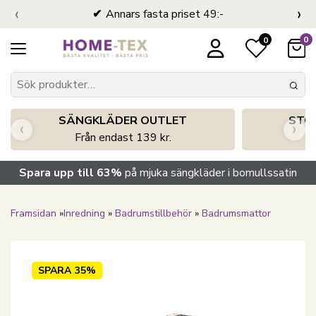
‹
›
Annars fasta priset 49:-
0
0
SÄNGKLÄDER OUTLET
STO
‹
›
Från endast 139 kr.
S
Spara upp till 63%
på mjuka sängkläder i bomullssatin
Framsidan
»
Inredning
»
Badrumstillbehör
»
Badrumsmattor
SPARA
35%