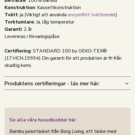
Beträcke
: 100% bambu
Konstruktion
: Kassettkonstruktion
Tvätt
: ja
(Viktigt att använda
enzymfritt tvättmedel
)
Torktumlare
: Ja, låg temperatur
Garanti
: 2 år
Levereras i förvaringspåse
Certifiering
: STANDARD 100 by OEKO-TEX®
(17.HCN.19994) Din garanti för att produkten är fri från
skadlig kemi.
Produktens certifieringar - läs mer här:
Se alla våra huvudkuddar här
Bambu juniortäcket från Borg Living, ett täcke med