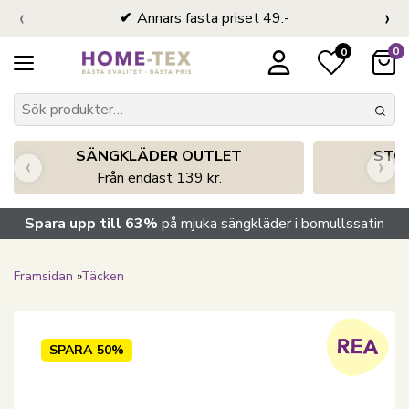
‹
›
Annars fasta priset 49:-
0
0
SÄNGKLÄDER OUTLET
STO
‹
›
Från endast 139 kr.
S
Spara upp till 63%
på mjuka sängkläder i bomullssatin
Framsidan
»
Täcken
SPARA
50%