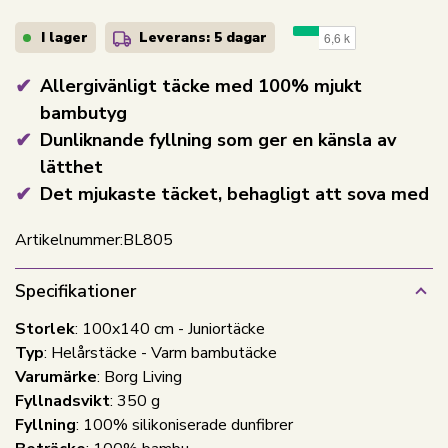
I lager
Leverans: 5 dagar
Allergivänligt täcke med 100% mjukt
bambutyg
Dunliknande fyllning som ger en känsla av
lätthet
Det mjukaste täcket, behagligt att sova med
Artikelnummer:
BL805
Specifikationer
Storlek
: 100x140 cm - Juniortäcke
Typ
: Helårstäcke - Varm bambutäcke
Varumärke
: Borg Living
Fyllnadsvikt
: 350 g
Fyllning
: 100% silikoniserade dunfibrer