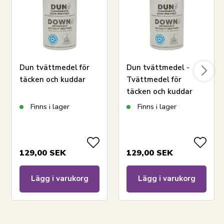
LÄGG I VARUKORGEN
Dun tvättmedel för
Dun tvättmedel -
täcken och kuddar
Tvättmedel för
täcken och kuddar
Läs vår dynguide
Finns i lager
Finns i lager
Läs om skötsel av täcken och kuddar
Se vårt stora utbud av kuddar
Har du frågor om produkten?
129,00
SEK
129,00
SEK
Lägg i varukorg
Lägg i varukorg