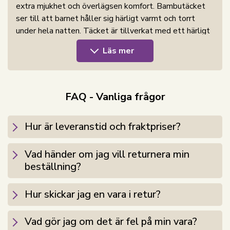
extra mjukhet och överlägsen komfort. Bambutäcket
ser till att barnet håller sig härligt varmt och torrt
under hela natten. Täcket är tillverkat med ett härligt
mjukt beträcke av 100% bambu och extra mjuka, fina
Läs mer
silikoniserade dunfibrer.
Bambu juniortäcket är utmärkt om du vill ha ett lätt
täcke som är enkelt att sköta - det kan tvättas och
FAQ - Vanliga frågor
torktumlas i maskin. Täcket kan användas som
helårstäcke och passar även bra som vagnstäcke,
Hur är leveranstid och fraktpriser?
eftersom det transporterar fukt och har en hög
torkkapacitet.
Vad händer om jag vill returnera min
Behöver du ett mjukt täcke med god isolering, extra
beställning?
mjuk och lyxig känsla samt en unik lätt tyngd, så är
bambutäcket det du letar efter.
Hur skickar jag en vara i retur?
Se vårt stora utbud av junior påslakan i 100x140
cm här
Vad gör jag om det är fel på min vara?