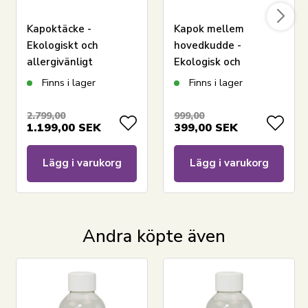
ditt hem. Varumärket, som etablerades 2013, är bland
annat känt för sin nytänkande inställning till kvalitet
Kapoktäcke -
Kapok mellem
och design. Borg Livings fantastiska produkter bidrar
Ekologiskt och
hovedkudde -
till en optimal och behaglig nattsömn samt förskönar
allergivänligt
Ekologisk och
ditt hem med modernt och läckert
helårstäcke med
allergivänlig kudde -
Finns i lager
Finns i lager
heminredningstillbehör.
naturligt fyll -
50x60 cm - Nature By
150x210 cm - Nature
Borg
2.799,00
999,00
1.199,00
SEK
399,00
SEK
By Borg kapoktäcke
Lägg i varukorg
Lägg i varukorg
Andra köpte även