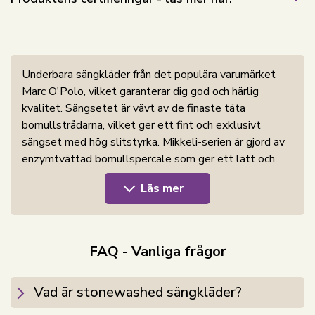
Underbara sängkläder från det populära varumärket
Marc O'Polo, vilket garanterar dig god och härlig
kvalitet. Sängsetet är vävt av de finaste täta
bomullstrådarna, vilket ger ett fint och exklusivt
sängset med hög slitstyrka. Mikkeli-serien är gjord av
enzymtvättad bomullspercale som ger ett lätt och
mycket mjukt sängset. Marc O'Polo sängkläder är
Läs mer
färgäkta vilket betyder att de behåller sin färg efter
upprepad tvätt. Sängsetet är dubbelsidigt, dvs
vändbart med olika mönster eller färger på varje sida.
FAQ - Vanliga frågor
Köp lätta örngott till dina extra kuddar här
Vad är stonewashed sängkläder?
Marc O'Polo är mest känd för sina klassiska kläder för
både män och kvinnor. Marc O'Polo har alltid