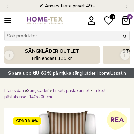
‹
›
Annars fasta priset 49:-
0
0
SÄNGKLÄDER OUTLET
STO
‹
›
Från endast 139 kr.
S
Spara upp till 63%
på mjuka sängkläder i bomullssatin
Framsidan
»
Sängkläder
»
Enkelt påslakanset
»
Enkelt
påslakanset 140x200 cm
SPARA
0%