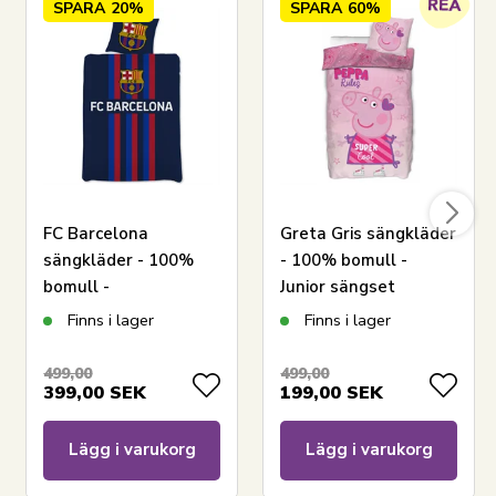
SPARA
20%
SPARA
60%
FC Barcelona
Greta Gris sängkläder
LÄGG I VARUKORGEN
sängkläder - 100%
- 100% bomull -
bomull -
Junior sängset
Barnsängkläder
100x140 cm - Peppa
Finns i lager
Finns i lager
Har du frågor om produkten?
150x210 cm -
rules
Fotbollssängkläder
499,00
499,00
399,00
SEK
199,00
SEK
Lägg i varukorg
Lägg i varukorg