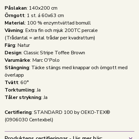
Påslakan
: 140x200 cm
Örngott
: 1 st. á 60x63 cm
Material
: 100 % enzymtvättad bomull
Vävning
: Extra fin och mjuk 200TC percale
(Trådantal = antal trådar per kvadrattum)
Färg
: Natur
Design
: Classic Stripe Toffee Brown
Varumärke
: Marc O'Polo
Stängning
: Täcke stängs med knappar och örngott med
överlapp
Tvätt
: 60°
Torktumling
: Ja
Tåler strykning
: Ja
Certifiering
: STANDARD 100 by OEKO-TEX®
(0906030 Centexbel)
Produktens certifieringar - läs mer här: