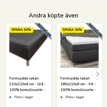
Andra köpte även
SPARA
50%
SPARA
50%
Formsydda lakan
Formsydda lakan
210x210x8 cm - Grå -
180x210x8 cm - Vit -
100% bomullssatin -
100% bomullssatin -
Lakan till
lakan till
Finns i lager
Finns i lager
bäddmadrass
bäddmadrass