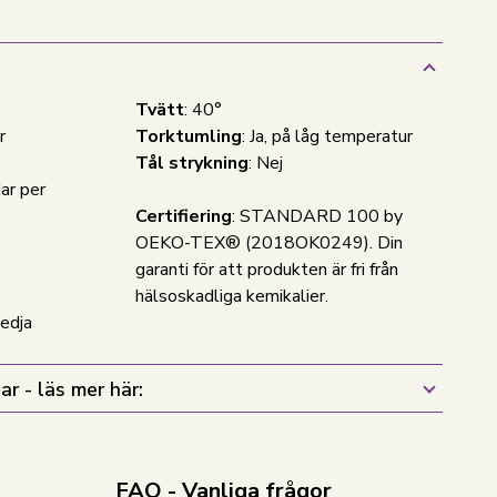
Tvätt
: 40°
r
Torktumling
: Ja, på låg temperatur
Tål strykning
: Nej
ar per
Certifiering
: STANDARD 100 by
OEKO-TEX® (2018OK0249). Din
garanti för att produkten är fri från
hälsoskadliga kemikalier.
kedja
ar - läs mer här:
FAQ - Vanliga frågor