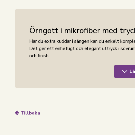
Örngott i mikrofiber med tryc
Har du extra kuddar i sängen kan du enkelt kompl
Det ger ett enhetligt och elegant uttryck i sovr
och finish.
Örngottet är tillverkat i mikrofiber med en klassis
Lä
sin släta och behagliga yta som känns mjuk mot h
mikrofiber hög färgäkthet, vilket betyder att färger
Mikrofiber är ett snabbtorkande och andningsbart m
ett örngott som torkar snabbt och som är mycket s
Tillbaka
Örngottet stängs med en invändig dragkedja som s
designen skapar ett lugnt och dekorativt uttryck,
kombinera dina extra kuddar med resten av ditt säng