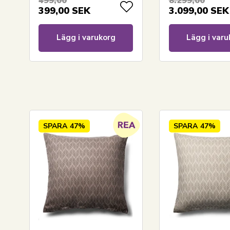
499,00
8.299,00
399,00
SEK
3.099,00
SEK
Lägg i varukorg
Lägg i varu
SPARA
47%
SPARA
47%
LÄGG I VARUKORGEN