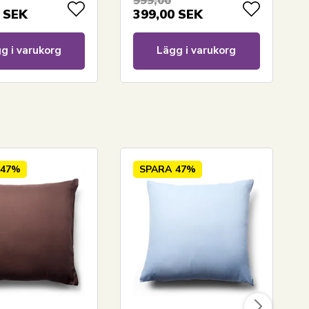
999,00
SEK
399,00
SEK
g i varukorg
Lägg i varukorg
47%
SPARA
47%