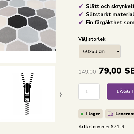
Slätt och skrynkelf
Slitstarkt materi
Fin färgäkthet som
Välj storlek
79,00
S
149,00
›
LÄGG 
I lager
Leverans
Artikelnummer:
671-9