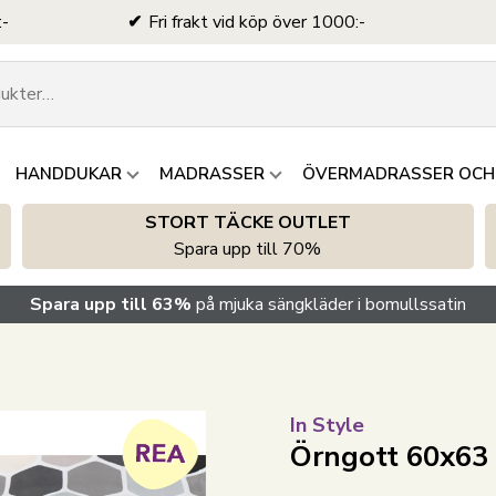
:-
Fri frakt vid köp över 1000:-
HANDDUKAR
MADRASSER
ÖVERMADRASSER OCH
STORT TÄCKE OUTLET
Spara upp till 70%
Spara upp till 63%
på mjuka sängkläder i bomullssatin
In Style
Örngott 60x63 