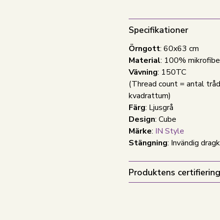
Specifikationer
Örngott
: 60x63 cm
Material
: 100% mikrofibe
Vävning
: 150TC
(Thread count = antal tråd
kvadrattum)
Färg
: Ljusgrå
Design
: Cube
Märke
:
IN Style
Stängning
: Invändig drag
Produktens certifiering