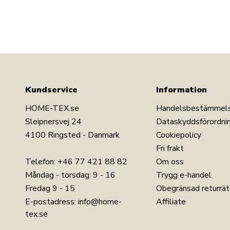
Kundservice
Information
HOME-TEX.se
Handelsbestämmel
Sleipnersvej 24
Dataskyddsförordni
4100 Ringsted - Danmark
Cookiepolicy
Fri frakt
Telefon:
+46 77 421 88 82
Om oss
Måndag - torsdag: 9 - 16
Trygg e-handel
Fredag 9 - 15
Obegränsad returrät
E-postadress:
info@home-
Affiliate
tex.se