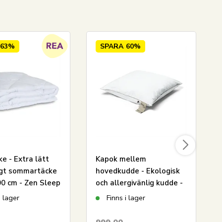
63%
SPARA
60%
ke - Extra lätt
Kapok mellem
tigt sommartäcke
hovedkudde - Ekologisk
00 cm - Zen Sleep
och allergivänlig kudde -
50x60 cm - Nature By
i lager
Finns i lager
Borg