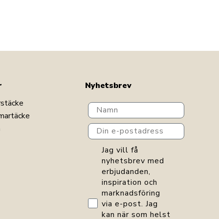
r
Nyhetsbrev
rstäcke
Navn
martäcke
Din e-postadress
n
GDPR consent
Jag vill få
nyhetsbrev med
erbjudanden,
inspiration och
marknadsföring
via e-post. Jag
kan när som helst