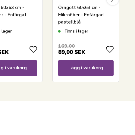
 60x63 cm -
Örngott 60x63 cm -
er - Enfärgat
Mikrofiber - Enfärgad
pastellblå
i lager
Finns i lager
169,00
SEK
89,00
SEK
g i varukorg
Lägg i varukorg