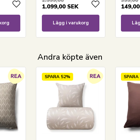
2.999,00
399,00
1.099,00
SEK
149,00
Läs vår guide till sängkläder
Se vårt stora utbud av lakan
Se vårt stora utbud av kuddar 60x63
korg
Lägg i varukorg
Läg
Har du frågor om produkten?
Andra köpte även
SPARA
52%
SPARA