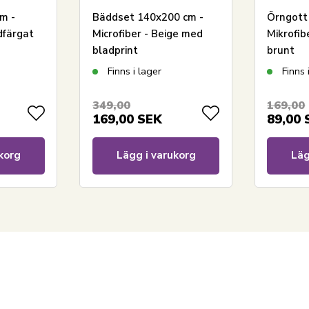
m -
Bäddset 140x200 cm -
Örngott
dfärgat
Microfiber - Beige med
Mikrofib
bladprint
brunt
Finns i lager
Finns 
349,00
169,00
169,00
SEK
89,00
korg
Lägg i varukorg
Läg