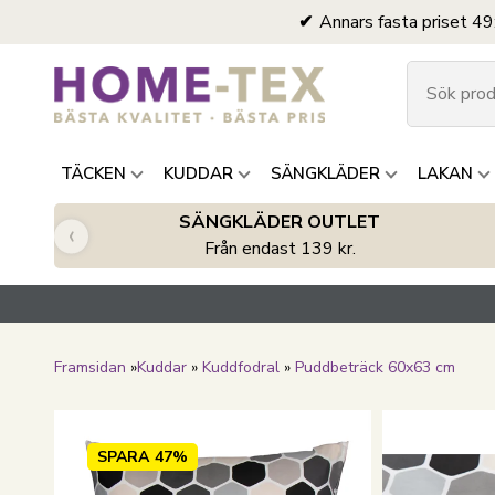
Annars fasta priset 49
TÄCKEN
KUDDAR
SÄNGKLÄDER
LAKAN
SÄNGKLÄDER OUTLET
‹
Från endast 139 kr.
Framsidan
»
Kuddar
»
Kuddfodral
»
Puddbeträck 60x63 cm
SPARA
47%