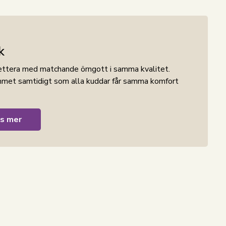
k
ettera med matchande örngott i samma kvalitet.
ummet samtidigt som alla kuddar får samma komfort
k vävning och tryckt mönster. Materialet är känt för
s mer
uden och ger en bekväm nattsömn. Samtidigt har
na håller sig fina tvätt efter tvätt.
aterial som är särskilt lämpat för dig som vill ha
vårt att få att skrynkla.
äkerställer att kudden håller sig på plats. Cube-
 och det lösa örngottet gör det enkelt att
linne och ger större flexibilitet i inredningen.