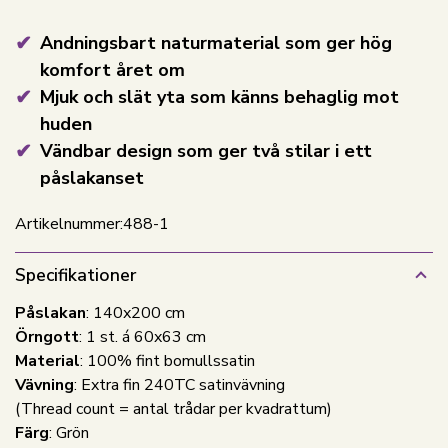
Andningsbart naturmaterial som ger hög
komfort året om
Mjuk och slät yta som känns behaglig mot
huden
Vändbar design som ger två stilar i ett
påslakanset
Artikelnummer:
488-1
Specifikationer
Påslakan
: 140x200 cm
Örngott
: 1 st. á 60x63 cm
Material
: 100% fint bomullssatin
Vävning
: Extra fin 240TC satinvävning
(Thread count = antal trådar per kvadrattum)
Färg
: Grön