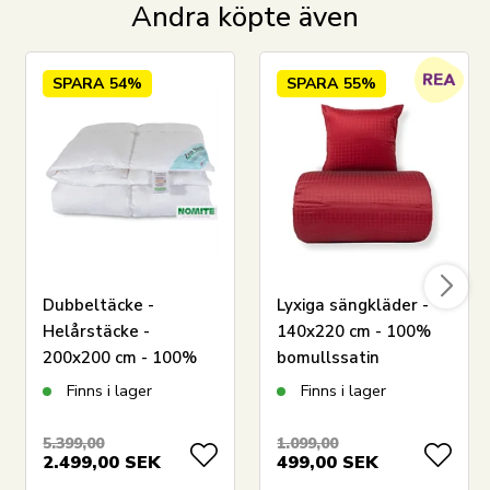
Andra köpte även
SPARA
54%
SPARA
55%
Dubbeltäcke -
Lyxiga sängkläder -
Helårstäcke -
140x220 cm - 100%
200x200 cm - 100%
bomullssatin
LÄGG I VARUKORGEN
myskdun - Zen Sleep
sängkläder - Daisy
Finns i lager
Finns i lager
täcke
röd - By Night
jacquardvävd bäddset
5.399,00
1.099,00
Läs vår guide till påslakan
2.499,00
SEK
499,00
SEK
Se vårt stora utbud av lakan