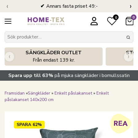
‹
›
Annars fasta priset 49:-
0
0
SÄNGKLÄDER OUTLET
STO
‹
›
Från endast 139 kr.
S
Spara upp till 63%
på mjuka sängkläder i bomullssatin
Framsidan
»
Sängkläder
»
Enkelt påslakanset
»
Enkelt
påslakanset 140x200 cm
SPARA
62%