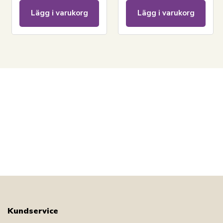
Se vårt stora utbud av täcken 140x200
Lägg i varukorg
Lägg i varukorg
Har du frågor om produkten?
Kundservice