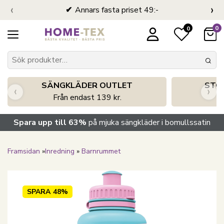
‹
›
Annars fasta priset 49:-
0
0
SÄNGKLÄDER OUTLET
STO
‹
›
Från endast 139 kr.
S
Spara upp till 63%
på mjuka sängkläder i bomullssatin
Framsidan
»
Inredning
»
Barnrummet
SPARA
48%