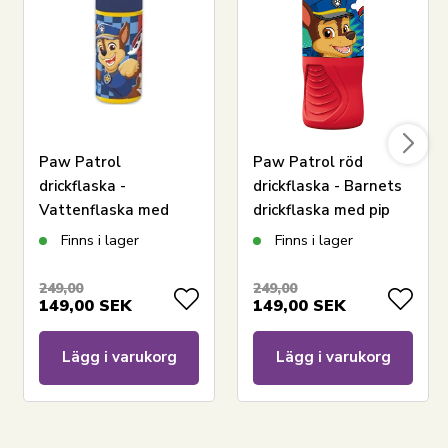
Paw Patrol
Paw Patrol röd
drickflaska -
drickflaska - Barnets
Vattenflaska med
drickflaska med pip
flipfunktion och
Finns i lager
Finns i lager
sugrör
249,00
249,00
149,00
SEK
149,00
SEK
Lägg i varukorg
Lägg i varukorg