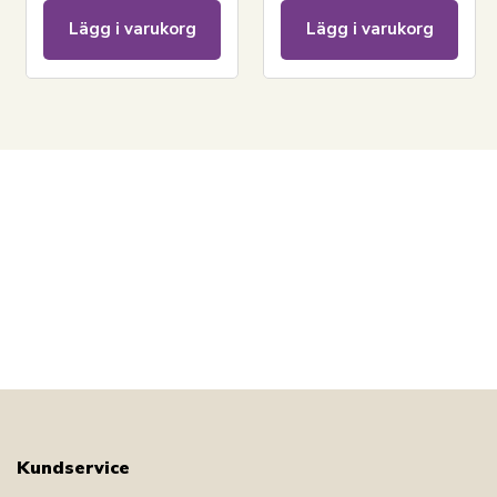
Lägg i varukorg
Lägg i varukorg
LÄGG I VARUKORGEN
Se vårt utbud av drickflaskor och matlådor
Se hela vårt utbud av Paw Patrol
Se vårt stora utbud av leksaker
Har du frågor om produkten?
Kundservice