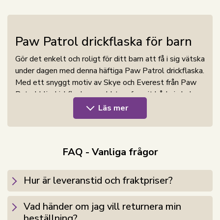
Paw Patrol drickflaska för barn
Gör det enkelt och roligt för ditt barn att få i sig vätska
under dagen med denna häftiga Paw Patrol drickflaska.
Med ett snyggt motiv av Skye och Everest från Paw
Patrol blir drickflaskan snabbt en favorit både i skolan,
vid sport och på utflykter.
Läs mer
Drickflaskan är designad med fokus på funktionalitet
och användarvänlighet. Den smarta utdragbara pipen
gör det lätt för barn att dricka utan att spilla, och den
FAQ - Vanliga frågor
robusta konstruktionen säkerställer att den tål dagligt
bruk. Med en kapacitet på 400 ml är den perfekt för
Hur är leveranstid och fraktpriser?
att täcka barnets vätskebehov under dagen.
Drickflaskan är tillverkad i BPA-fri plast och är därför
Vad händer om jag vill returnera min
ett säkert val eftersom den är fri från skadliga
beställning?