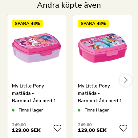
Andra köpte även
SPARA
48%
SPARA
48%
My Little Pony
My Little Pony
matlåda -
matlåda -
Barnmatlåda med 1
Barnmatlåda med 1
fack - Lila och ljusrosa
fack - Ljusrosa
Finns i lager
Finns i lager
249,00
249,00
129,00
SEK
129,00
SEK