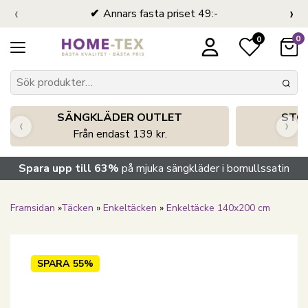
‹
›
Annars fasta priset 49:-
0
0
SÄNGKLÄDER OUTLET
STO
‹
›
Från endast 139 kr.
S
Spara upp till 63%
på mjuka sängkläder i bomullssatin
Framsidan
»
Täcken
»
Enkeltäcken
»
Enkeltäcke 140x200 cm
SPARA
55%