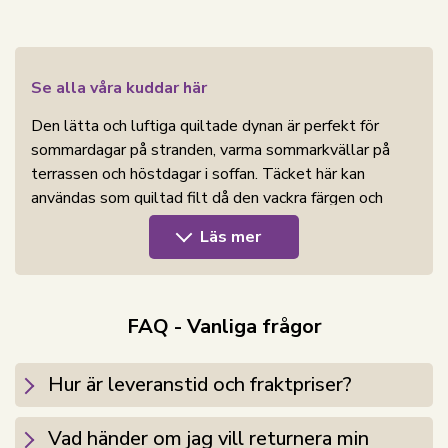
Se alla våra kuddar här
Den lätta och luftiga quiltade dynan är perfekt för
sommardagar på stranden, varma sommarkvällar på
terrassen och höstdagar i soffan. Täcket här kan
användas som quiltad filt då den vackra färgen och
quiltningen gör det lämpligt att ha framme.
Läs mer
Kombinationen av fyllning och yttre tyg gör att täcket
transporterar fukt och torkar snabbt. Använd täcket
både som extra täcke och som sommartäcke - det är
lätt och tar ingen plats i garderoben samt enkelt att
FAQ - Vanliga frågor
tvätta, underhålla och förvara.
Upptäck vårt stora urval av sängkläder i 140x200
Hur är leveranstid och fraktpriser?
cm här
Vad händer om jag vill returnera min