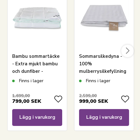
Bambu sommartäcke
Sommarsilkedyna -
- Extra mjukt bambu
100%
och dunfiber -
mulberrysilkefyllning
LÄGG I VARUKORGEN
150x210 cm - Borg
-
Finns i lager
Finns i lager
Living
Temperaturreglerande
sommardyna -
Läs vår täckesguide
1.699,00
2.599,00
799,00
SEK
999,00
SEK
140x220 cm - Borg
Läs om skötsel av täcken och kuddar
Living
Se vårt stora sortiment av kuddar
Lägg i varukorg
Lägg i varukorg
Har du frågor om produkten?