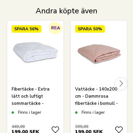
Andra köpte även
SPARA
56%
SPARA
50%
Fibertäcke - Extra
Vattäcke - 140x200
lätt och luftigt
cm - Dammrosa
sommartäcke -
fibertäcke i bomull -
150x210 cm - Zen
Quiltat täcke - Zen
Finns i lager
Finns i lager
Sleep
Sleep fibertäcke
449,00
399,00
199,00
SEK
199,00
SEK