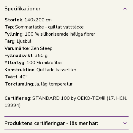
Specifikationer
Storlek
: 140x200 cm
Typ
: Sommartäcke - quiltat vatttäcke
Fyllning
: 100 % silikoniserade ihåliga fibrer
Färg
: Ljusblå
Varumärke
: Zen Sleep
Fyllnadsvikt
: 350 g
Yttertyg
: 100 % mikrofiber
Konstruktion
: Quiltade kassetter
Tvätt
: 40°
Torktumling
: Ja, låg temperatur
Certifiering
: STANDARD 100 by OEKO-TEX® (17. HCN.
19994)
Produktens certifieringar - läs mer här: