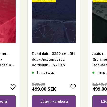
 cm -
Rund duk - Ø230 cm - Blå
Julduk -
 -
duk - Jacquardvävd
Grön med
rdsduk -
bordsduk - Exklusiv
Jacquar
festduk
Exklusiv
Finns i lager
Finns 
999,00
1.149,
499,00
SEK
499,00
korg
Lägg i varukorg
Läg