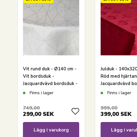
Vit rund duk - Ø140 cm -
Julduk - 140x320
Vit bordsduk -
Röd med hjärtan
Jacquardvävd bordsduk -
Jacquardvävd bo
Exklusiv festduk
Exklusiv duk
Finns i lager
Finns i lager
749,00
999,00
299,00
SEK
399,00
SEK
Lägg i varukorg
Lägg i varu