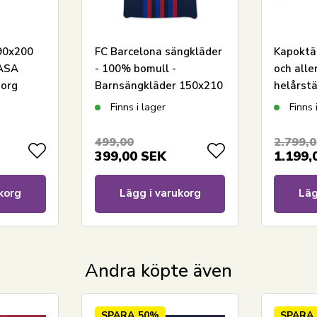
90x200
FC Barcelona sängkläder
Kapoktäc
Se vårt stora utbud av konstgjorda växter
NASA
- 100% bomull -
och alle
och blommor
org
Barnsängkläder 150x210
helårst
Se vårt stora utbud av dekorationsföremål
isk
cm - Fotbollssängkläder
naturlig
Finns i lager
Finns 
till hemmet
cm - Na
kapoktä
Har du frågor om produkten?
499,00
2.799,
399,00
SEK
1.199,
korg
Lägg i varukorg
Läg
Andra köpte även
SPARA
50%
SPARA