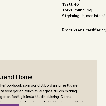
Tvätt
: 40°
Torktumling
: Nej
Strykning:
Ja, men inte n
Produktens certifiering
trand Home
ker bordsduk som gör ditt bord ännu festligare.
ta som ger en touch av elegans till din middag.
r en festlig känsla till din dukning. Denna
ri och behandlad med en anti-fläckbeläggning. Detta