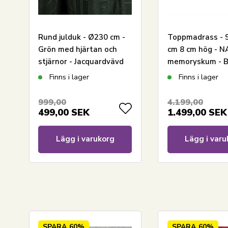
Rund julduk - Ø230 cm -
Toppmadrass - 
Grön med hjärtan och
cm 8 cm hög - 
stjärnor - Jacquardvävd
memoryskum - B
bordduk - Exklusiv duk
Living - Ergonom
Finns i lager
Finns i lager
toppmadrass
999,00
4.199,00
499,00
SEK
1.499,00
SEK
Lägg i varukorg
Lägg i varu
LÄGG I VARUKORGEN
SPARA
60%
SPARA
60%