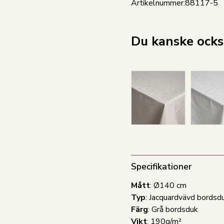
Artikelnummer:
88117-5
Du kanske också
Specifikationer
Mått
: Ø140 cm
Typ
: Jacquardvävd bordsd
Färg
: Grå bordsduk
Vikt
: 190g/m²