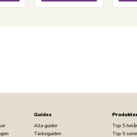
Guides
Produkte
ser
Alla guider
Top 5 helå
ngen
Täckeguiden
Top 5 som