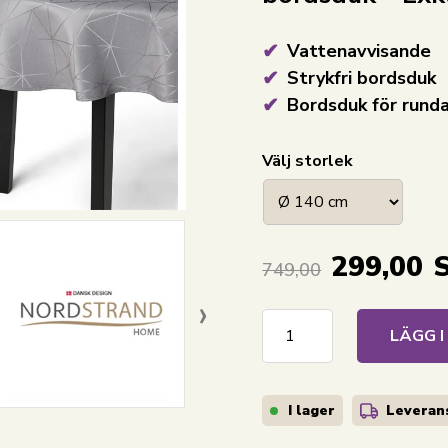
Vattenavvisande
Strykfri bordsduk
Bordsduk för rund
Välj storlek
299,00
749,00
›
LÄGG 
I lager
Leverans