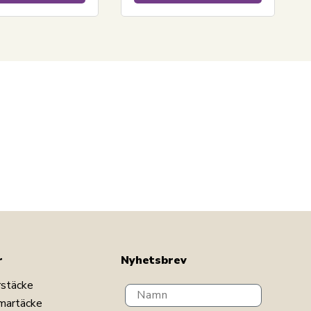
r
Nyhetsbrev
rstäcke
Navn
martäcke