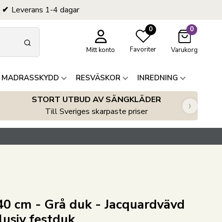
Leverans 1-4 dagar
0
0
Favoriter
Mitt konto
Varukorg
 MADRASSKYDD
RESVÄSKOR
INREDNING
STORT UTBUD AV SÄNGKLÄDER
›
Till Sveriges skarpaste priser
0 cm - Grå duk - Jacquardvävd
lusiv festduk