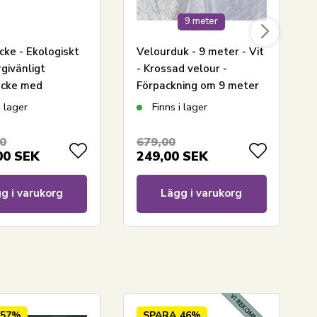
9 meter
ke - Ekologiskt
Velourduk - 9 meter - Vit
rgivänligt
- Krossad velour -
äcke med
Förpackning om 9 meter
t fyll - 150x210
i lager
Finns i lager
ture By Borg
cke
00
679,00
00
SEK
249,00
SEK
g i varukorg
Lägg i varukorg
57%
SPARA
46%