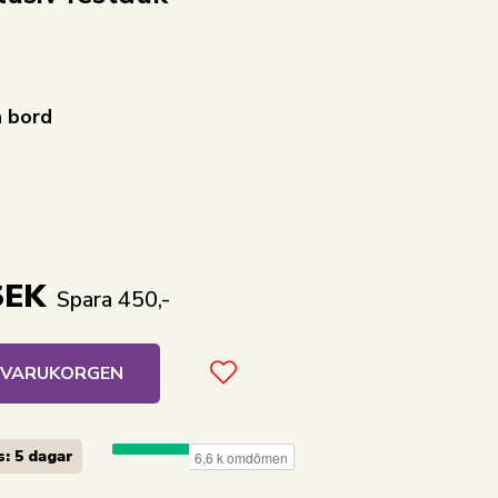
a bord
SEK
Spara 450,-
I VARUKORGEN
: 5 dagar