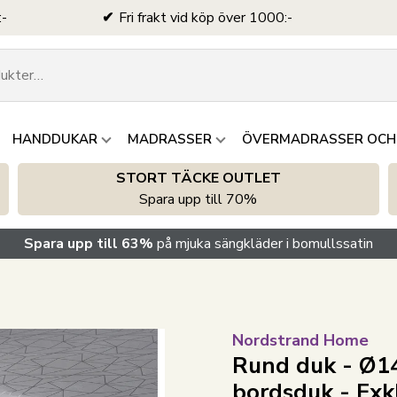
:-
Fri frakt vid köp över 1000:-
HANDDUKAR
MADRASSER
ÖVERMADRASSER OCH
STORT TÄCKE OUTLET
Spara upp till 70%
Spara upp till 63%
på mjuka sängkläder i bomullssatin
Nordstrand Home
Rund duk - Ø14
bordsduk - Exk