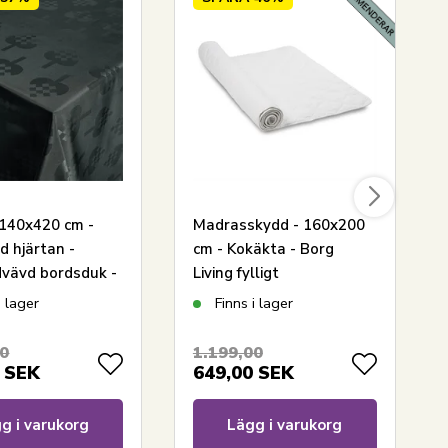
 140x420 cm -
Madrasskydd - 160x200
 hjärtan -
cm - Kokäkta - Borg
dvävd bordsduk -
Living fylligt
 duk
madrassskydd i 100%
i lager
Finns i lager
Oeko-tex bomull
00
1.199,00
SEK
649,00
SEK
g i varukorg
Lägg i varukorg