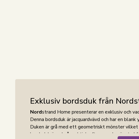
Exklusiv bordsduk från
Nord
s
Nord
strand Home presenterar en exklusiv och vac
Denna bordsduk är jacquardvävd och har en blank y
Duken är grå med ett geometriskt mönster vilket ge
bordsduk är också praktisk eftersom den är strykf