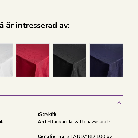
 är intresserad av:
(Strykfri)
uk
Anti-fläckar:
Ja, vattenavvisande
Certifiering
: STANDARD 100 by