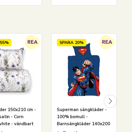
55%
SPARA
20%
der 150x210 cm -
Superman sängkläder -
atin - Corn
100% bomull -
white - vändbart
Barnsängkläder 140x200
rprint
cm - Superman Power