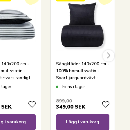
 140x200 cm -
Sängkläder 140x200 cm -
mullssatin -
100% bomullssatin -
 svart randigt
Svart jacquardvävt -
Enfärgad
i lager
Finns i lager
899,00
SEK
349,00
SEK
g i varukorg
Lägg i varukorg