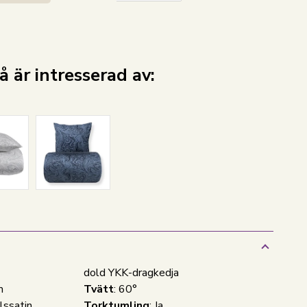
 är intresserad av:
dold YKK-dragkedja
m
Tvätt
: 60°
lssatin
Torktumling
: Ja