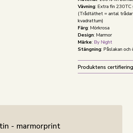
Vävning
: Extra fin 230TC 
(Trådtäthet = antal trådar
kvadrattum)
Färg
: Mörkrosa
Design
: Marmor
Märke
:
By Night
Stängning
: Påslakan och
Produktens certifiering
tin - marmorprint