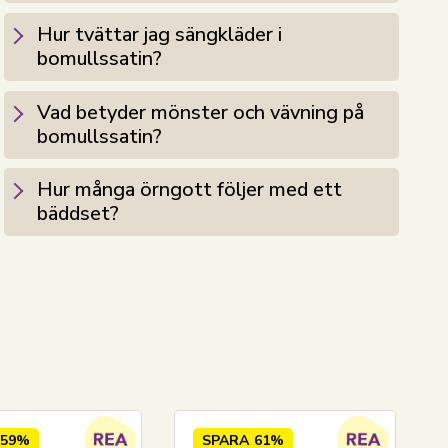
Hur tvättar jag sängkläder i
bomullssatin?
Vad betyder mönster och vävning på
bomullssatin?
Hur många örngott följer med ett
bäddset?
59%
SPARA
61%