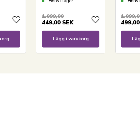
Finns i lager
Finns 
1.099,00
1.099,
449,00
SEK
499,00
korg
Lägg i varukorg
Läg