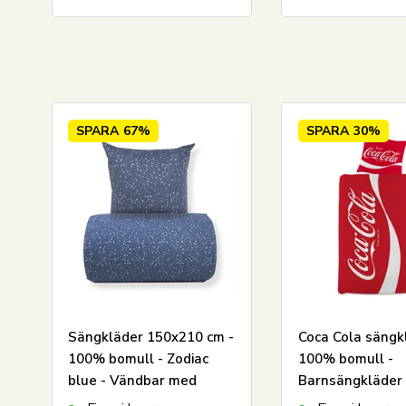
LÄGG I VARUKORGEN
SPARA
67%
SPARA
30%
Sängkläder 150x210 cm -
Coca Cola sängk
100% bomull - Zodiac
100% bomull -
blue - Vändbar med
Barnsängkläder
stjärnor
cm