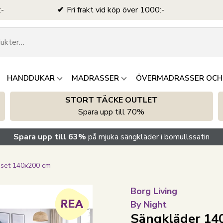
:-
Fri frakt vid köp över 1000:-
HANDDUKAR
MADRASSER
ÖVERMADRASSER OCH
STORT TÄCKE OUTLET
Spara upp till 70%
Spara upp till 63%
på mjuka sängkläder i bomullssatin
nset 140x200 cm
Borg Living
By Night
Sängkläder 140