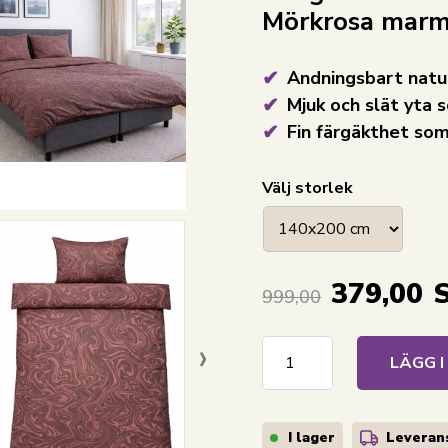
Mörkrosa marm
Andningsbart natu
Mjuk och slät yta
Fin färgäkthet som
Välj storlek
379,00
999,00
›
LÄGG 
I lager
Leverans