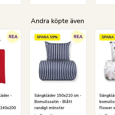
Andra köpte även
SPARA
59%
SPARA
läder -
Sängkläder 150x210 cm -
Sängklä
Bomullssatin - Blått
bomullss
 140x200
randigt mönster
Flower 
blomste