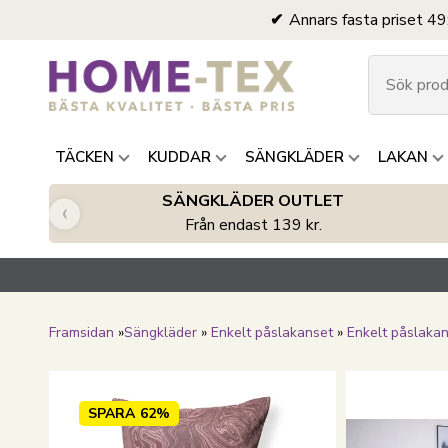
Annars fasta priset 49
TÄCKEN
KUDDAR
SÄNGKLÄDER
LAKAN
SÄNGKLÄDER OUTLET
‹
Från endast 139 kr.
Framsidan
»
Sängkläder
»
Enkelt påslakanset
»
Enkelt påslaka
SPARA
62%