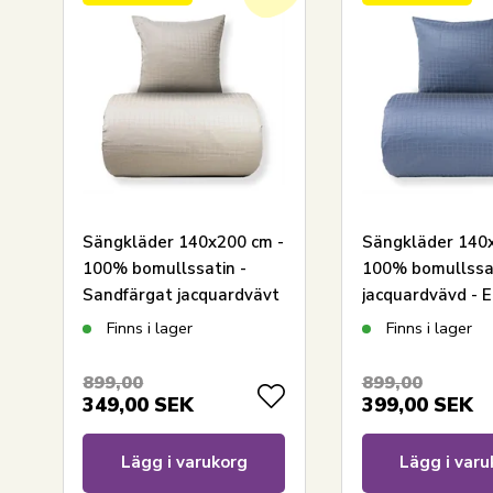
och lägger stor vikt vid samtida trender, så att pr
designer.
Se hela utbudet från By Night här
Sängkläder 140x200 cm -
Sängkläder 140
100% bomullssatin -
100% bomullssat
Sandfärgat jacquardvävt
jacquardvävd - 
- Enfärgat
Finns i lager
Finns i lager
899,00
899,00
349,00
SEK
399,00
SEK
Lägg i varukorg
Lägg i varu