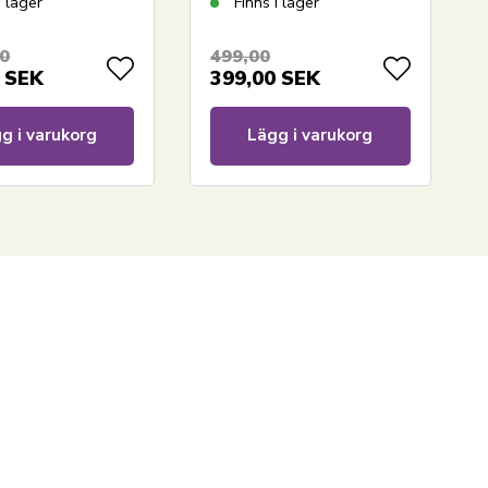
i lager
Finns i lager
00
499,00
SEK
399,00
SEK
g i varukorg
Lägg i varukorg