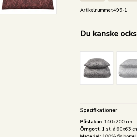
Artikelnummer:
495-1
Du kanske också
Specifikationer
Påslakan
: 140x200 cm
Örngott
: 1 st. á 60x63 c
Material
: 100% fin bomul