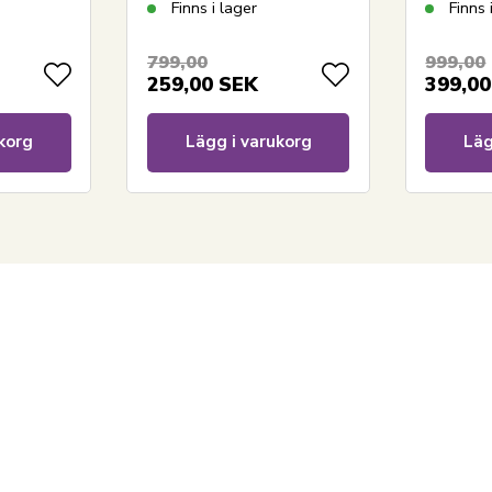
100%
stjärnor
blommö
Finns i lager
Finns 
l
799,00
999,00
259,00
SEK
399,00
korg
Lägg i varukorg
Läg