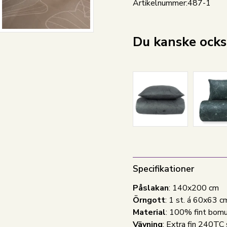
Artikelnummer:
487-1
Du kanske också
Specifikationer
Påslakan
: 140x200 cm
Örngott
: 1 st. á 60x63 c
Material
: 100% fint bomu
Vävning
: Extra fin 240TC 