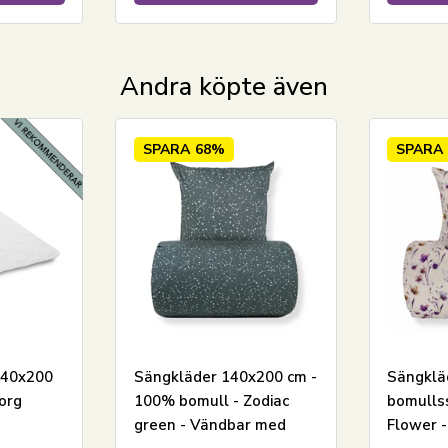
Läs vår sängklädsguide
Se vårt stora utbud av lakan
Andra köpte även
Se vårt stora utbud av täcken 140x200
Har du frågor om produkten?
SPARA
68%
SPARA
140x200
Sängkläder 140x200 cm -
Sängklä
org
100% bomull - Zodiac
bomulls
green - Vändbar med
Flower 