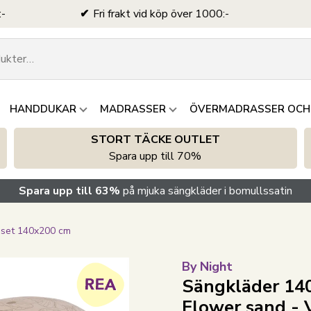
:-
Fri frakt vid köp över 1000:-
HANDDUKAR
MADRASSER
ÖVERMADRASSER OCH
STORT TÄCKE OUTLET
Spara upp till 70%
Spara upp till 63%
på mjuka sängkläder i bomullssatin
nset 140x200 cm
By Night
Sängkläder 140
Flower sand -