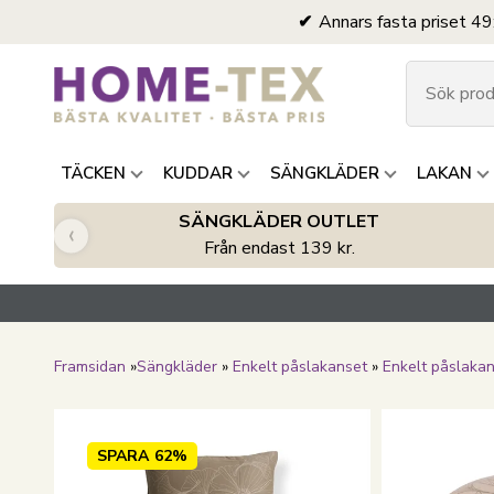
Annars fasta priset 49
TÄCKEN
KUDDAR
SÄNGKLÄDER
LAKAN
SÄNGKLÄDER OUTLET
‹
Från endast 139 kr.
Framsidan
»
Sängkläder
»
Enkelt påslakanset
»
Enkelt påslaka
SPARA
62%