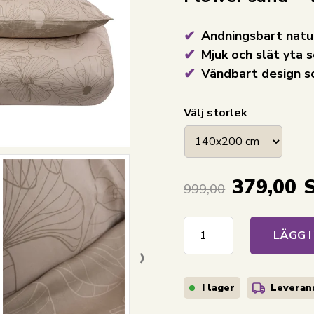
Andningsbart natu
Mjuk och slät yta
Vändbart design so
Välj storlek
379,00
999,00
LÄGG 
›
I lager
Leverans