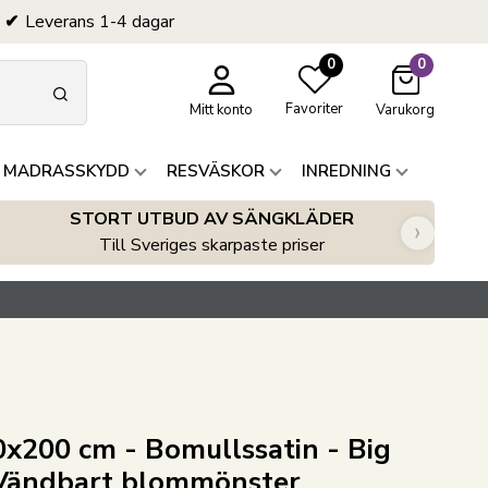
Leverans 1-4 dagar
0
0
Favoriter
Mitt konto
Varukorg
 MADRASSKYDD
RESVÄSKOR
INREDNING
STORT UTBUD AV SÄNGKLÄDER
›
Till Sveriges skarpaste priser
x200 cm - Bomullssatin - Big
 Vändbart blommönster