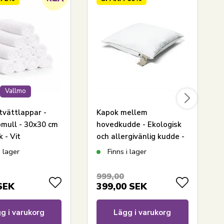
Vallmo
tvättlappar -
Kapok mellem
mull - 30x30 cm
hovedkudde - Ekologisk
k - Vit
och allergivänlig kudde -
50x60 cm - Nature By
i lager
Finns i lager
Borg
999,00
SEK
399,00
SEK
g i varukorg
Lägg i varukorg