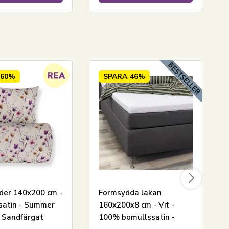
60%
SPARA
46%
der 140x200 cm -
Formsydda lakan
satin - Summer
160x200x8 cm - Vit -
- Sandfärgat
100% bomullssatin -