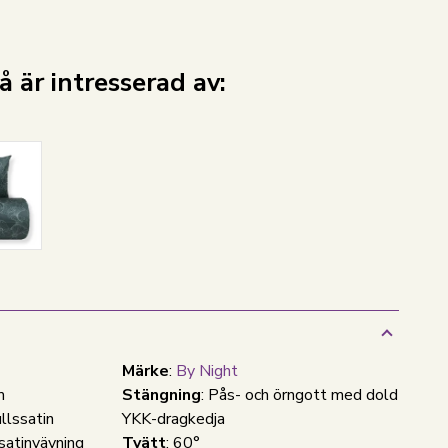
 är intresserad av:
Märke
:
By Night
m
Stängning
: Pås- och örngott med dold
llssatin
YKK-dragkedja
satinvävning
Tvätt
: 60°