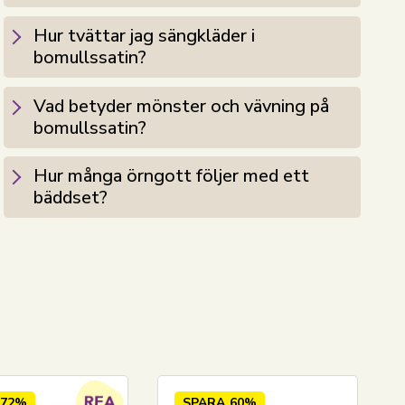
Hur tvättar jag sängkläder i
bomullssatin?
Vad betyder mönster och vävning på
bomullssatin?
Hur många örngott följer med ett
bäddset?
72%
SPARA
60%