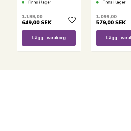
madrassskydd i 100%
madrasskydd i 
Finns i lager
Finns i lager
Oeko-tex bomull
Oeko-tex bomul
1.199,00
1.099,00
649,00
SEK
579,00
SEK
Lägg i varukorg
Lägg i varu