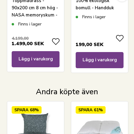
Toppmadrass -
100% ekologisk
lägger stor vikt vid tidens trender, så att produktionen
90x200 cm 8 cm hög -
bomull - Handduk
alltid innefattar moderiktiga färger och designer.
NASA memoryskum -
ljusblå 50x100 cm -
Finns i lager
Borg Living -
Södahl Organic -
Se hela utbudet från By Night här
Finns i lager
Ergonomisk
Linen blue
toppmadrass
4.199,00
1.499,00
SEK
199,00
SEK
Lägg i varukorg
Lägg i varukorg
Andra köpte även
SPARA
68%
SPARA
61%