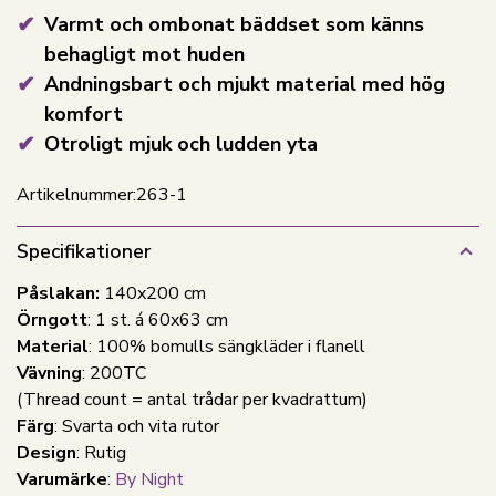
Varmt och ombonat bäddset som känns
behagligt mot huden
Andningsbart och mjukt material med hög
komfort
Otroligt mjuk och ludden yta
Artikelnummer:
263-1
Specifikationer
Påslakan:
140x200 cm
Örngott
: 1 st. á 60x63 cm
Material
: 100% bomulls sängkläder i flanell
Vävning
: 200TC
(Thread count = antal trådar per kvadrattum)
Färg
: Svarta och vita rutor
Design
: Rutig
Varumärke
:
By Night