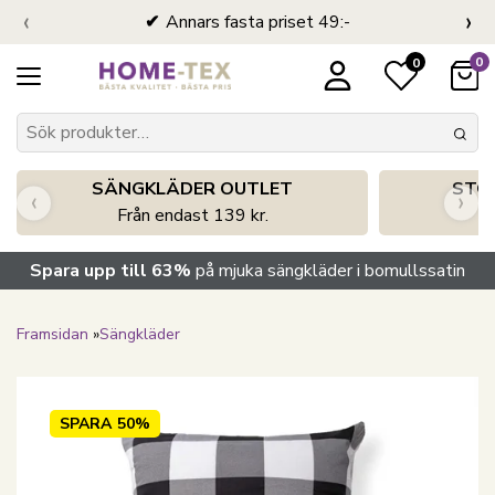
‹
›
Annars fasta priset 49:-
0
0
SÄNGKLÄDER OUTLET
STO
‹
›
Från endast 139 kr.
S
Spara upp till 63%
på mjuka sängkläder i bomullssatin
Framsidan
»
Sängkläder
SPARA
50%