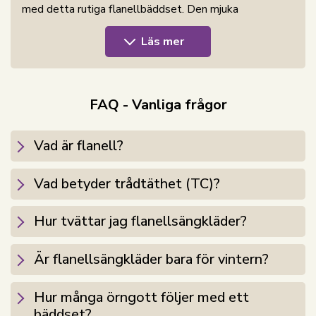
med detta rutiga flanellbäddset. Den mjuka
bomullsflanellen ger en varm och behaglig komfort -
Läs mer
perfekt för kyliga nätter.
Bäddsetet är tillverkat i 100% bomulls sängkläder i
flanell med en tät 200TC vävning. Flanell
FAQ - Vanliga frågor
karaktäriseras av att bomullsfibrerna är napade och
borstade på ytan. Denna behandling skapar den
välbekanta, ludna mjuka strukturen som gör
Vad är flanell?
flanellbäddset extra behagligt att sova med. Den
borstade ytan binder värmen närmare kroppen och ger
Vad betyder trådtäthet (TC)?
en härlig varm känsla, utan att materialet förlorar sin
naturliga andningsförmåga.
Hur tvättar jag flanellsängkläder?
Bomulls flanell är därför ett uppenbart val för dig som
ofta fryser nattetid eller önskar ett varmare bäddset
Är flanellsängkläder bara för vintern?
under höst- och vintermånaderna. Samtidigt är
materialet slitstarkt och håller sig mjukt tvätt efter
Hur många örngott följer med ett
tvätt.
bäddset?