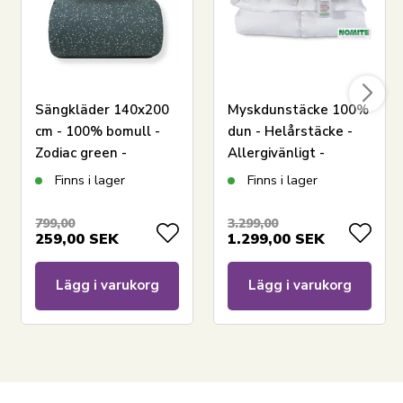
LÄGG I VARUKORGEN
Sängkläder 140x200
Myskdunstäcke 100%
cm - 100% bomull -
dun - Helårstäcke -
Har du frågor om produkten?
Zodiac green -
Allergivänligt -
Vändbar med stjärnor
140x200 cm - Zen
Finns i lager
Finns i lager
Sleep täcke
799,00
3.299,00
259,00
SEK
1.299,00
SEK
Lägg i varukorg
Lägg i varukorg