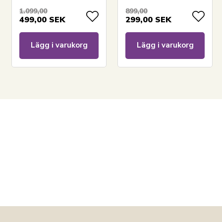
jacquardvävd bäddset
1.099,00
899,00
499,00
SEK
299,00
SEK
Lägg i varukorg
Lägg i varukorg