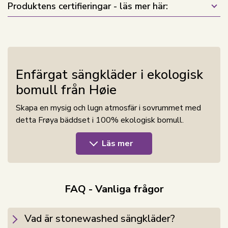
Produktens certifieringar - läs mer här:
Enfärgat sängkläder i ekologisk
bomull från Høie
Skapa en mysig och lugn atmosfär i sovrummet med
detta Frøya bäddset i 100% ekologisk bomull.
Sängkläderna är stenvättade, vilket betyder att
Läs mer
fibrerna mjukgörs, vilket gör att bäddsetet får rätt
finish och ett naturligt skrynkligt utseende. Dessutom
är det garnfärgat, vilket innebär att trådarna färgas
innan de vävs. Fördelen med detta är att det ger
FAQ - Vanliga frågor
djupare och mer hållbara färger.
Vad är stonewashed sängkläder?
Ekologisk bomull odlas med omtanke för både