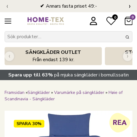
‹
›
Annars fasta priset 49:-
0
0
SÄNGKLÄDER OUTLET
STO
‹
›
Från endast 139 kr.
S
Spara upp till 63%
på mjuka sängkläder i bomullssatin
Framsidan
»
Sängkläder
»
Varumärke på sängkläder
»
Høie of
Scandinavia - Sängkläder
SPARA
30%