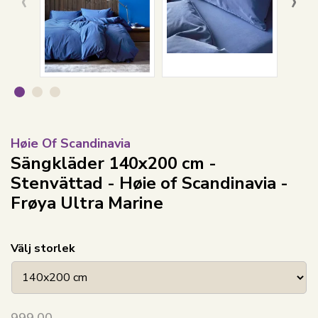
‹
›
Høie Of Scandinavia
Sängkläder 140x200 cm -
Stenvättad - Høie of Scandinavia -
Frøya Ultra Marine
Välj storlek
999,00