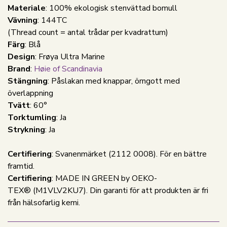
Materiale
: 100% ekologisk stenvättad bomull
Vävning
: 144TC
(Thread count = antal trådar per kvadrattum)
Färg
: Blå
Design
: Frøya Ultra Marine
Brand
:
Høie of Scandinavia
Stängning
: Påslakan med knappar, örngott med
överlappning
Tvätt
: 60°
Torktumling
: Ja
Strykning
: Ja
Certifiering
: Svanenmärket (2112 0008). För en bättre
framtid.
Certifiering
: MADE IN GREEN by OEKO-
TEX® (M1VLV2KU7). Din garanti för att produkten är fri
från hälsofarlig kemi.