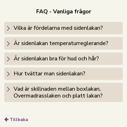
hår.
FAQ - Vanliga frågor
Silkelakan från By Borg tillverkas av det finaste
mullbärssilke, i en stark silkesatinkvalitet med en hög
Vilka är fördelarna med sidenlakan?
momme på 19.
Silke mäts i mommevikt, vilket är ett uttryck för
silkets kvalitet och hållbarhet. Ju högre mommevikt,
Är sidenlakan temperaturreglerande?
desto bättre silke. En mommevikt på 19 är idealisk
och lämplig för tillverkning av högkvalitativa silkelakan.
Är sidenlakan bra för hud och hår?
Om du saknar den där extra lyxen i sovrummet,
Hur tvättar man sidenlakan?
rekommenderar vi ett silkelakan. Det passar dig som
vill ha den bästa komforten, välbefinnandet och en ren
Vad är skillnaden mellan boxlakan,
känsla av njutning.
Overmadrasslaken och platt lakan?
Silkelakan kan tvättas i 30° skonsam tvätt och med
enzymfritt tvättmedel. Det är ett fint, mjukt och lätt
lakan och bör därför inte torktumlas utan lufttorkas.
Tillbaka