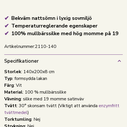
Bekväm nattsömn i lyxig sovmiljö
Temperaturreglerande egenskaper
100% mullbärssilke med hög momme på 19
Artikelnummer:
2110-140
Specifikationer
Storlek
: 140x200x8 cm
Typ
: formsydda lakan
Färg
: Vit
Material
: 100 % mullbärssilke
Vävning
: silke med 19 momme satinväv
Tvätt
: 30° skonsam tvätt
(Viktigt att använda
enzymfritt
tvättmedel
)
Torktumling
: Nej
Strykning
: Nej