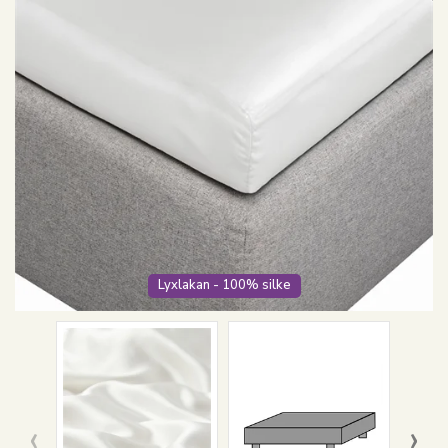
Lyxlakan - 100% silke
‹
›