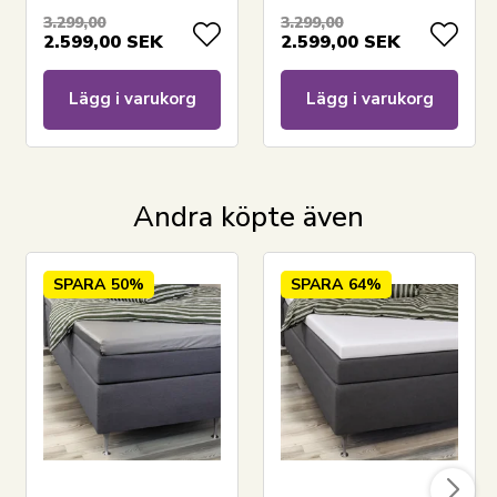
Borg
Borg
3.299,00
3.299,00
2.599,00
SEK
2.599,00
SEK
Lägg i varukorg
Lägg i varukorg
LÄGG I VARUKORGEN
Andra köpte även
Läs vår lakanguide
Se vårt stora utbud av prydnadskuddar
Se vårt stora utbud av plädar
SPARA
50%
SPARA
64%
Har du frågor om produkten?