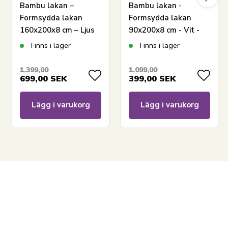
Bambu lakan –
Bambu lakan -
Formsydda lakan
Formsydda lakan
160x200x8 cm – Ljus
90x200x8 cm - Vit -
grå – 100% bambu –
100% naturlig bambu
Finns i lager
Finns i lager
Lakan för
- Lakan för
bäddmadrass
bäddmadrass
1.399,00
1.099,00
699,00
SEK
399,00
SEK
Lägg i varukorg
Lägg i varukorg