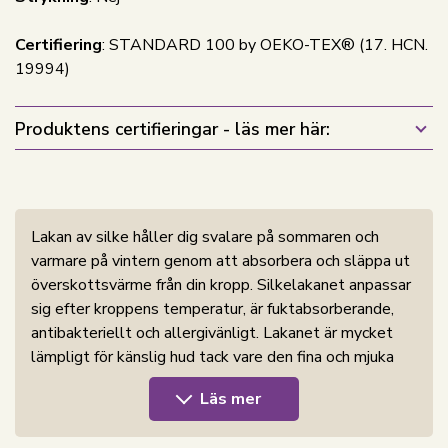
Certifiering
: STANDARD 100 by OEKO-TEX® (17. HCN.
19994)
Produktens certifieringar - läs mer här:
Lakan av silke håller dig svalare på sommaren och
varmare på vintern genom att absorbera och släppa ut
överskottsvärme från din kropp. Silkelakanet anpassar
sig efter kroppens temperatur, är fuktabsorberande,
antibakteriellt och allergivänligt. Lakanet är mycket
lämpligt för känslig hud tack vare den fina och mjuka
ytan. Silke absorberar inte naturliga fetter och fukt från
Läs mer
hud och hår, utan bibehåller den naturliga fuktnivån.
Mullbärssilke har en positiv effekt på din hud och ditt