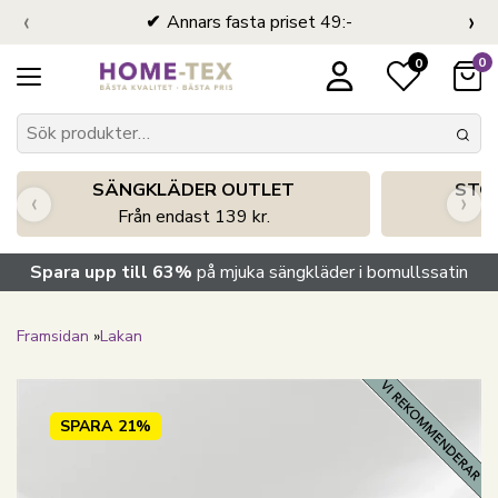
‹
›
Annars fasta priset 49:-
0
0
SÄNGKLÄDER OUTLET
STO
‹
›
Från endast 139 kr.
S
Spara upp till 63%
på mjuka sängkläder i bomullssatin
Framsidan
»
Lakan
SPARA
21%