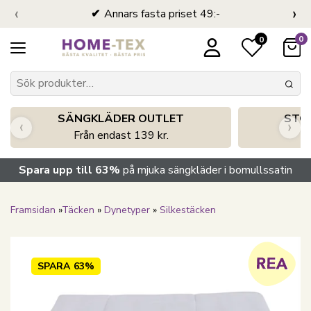
‹
›
Annars fasta priset 49:-
0
0
SÄNGKLÄDER OUTLET
STO
‹
›
Från endast 139 kr.
S
Spara upp till 63%
på mjuka sängkläder i bomullssatin
Framsidan
»
Täcken
»
Dynetyper
»
Silkestäcken
SPARA
63%