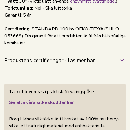
Tvätt
: 30°
(Viktigt att använda
enzymfritt tvättmedel
)
Torktumling
: Nej - Ska lufttorka
Garanti
: 5 år
Certifiering
: STANDARD 100 by OEKO-TEX® (SHHO
053669) Din garanti för att produkten är fri från hälsofarliga
kemikalier.
Produktens certifieringar - läs mer här:
Täcket levereras i praktisk förvaringspåse
Se alla våra silkeskuddar här
Borg Livings silktäcke är tillverkat av 100% mulberry-
silke, ett naturligt material med antibakteriella