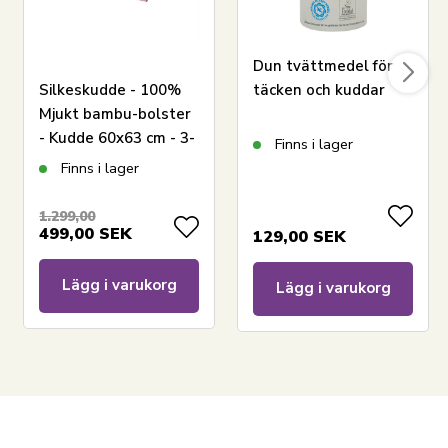
Dun tvättmedel för
Silkeskudde - 100%
täcken och kuddar
Mjukt bambu-bolster
LÄGG I VARUKORGEN
- Kudde 60x63 cm - 3-
Finns i lager
kammars huvudkudde
Finns i lager
- Nature By Borg
Läs vår täckguide
1.299,00
Läs om underhåll av täcken och kuddar
499,00
SEK
129,00
SEK
Se vårt stora utbud av kuddar
Lägg i varukorg
Lägg i varukorg
Har du frågor om produkten?