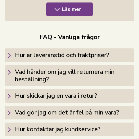
egenskaper.
Läs mer
Silket är temperaturreglerande och säkerställer att
täcket alltid håller en behaglig temperatur.
Likaså är silktäcket fukttransporterande, vilket
betyder att svett och värme effektivt leds bort från
FAQ - Vanliga frågor
kroppen och säkerställer bättre andningsförmåga -
Detta silktäcke är därför idealiskt för dem som har det
Hur är leveranstid och fraktpriser?
varmt på natten.
Överdraget är producerat av härligt mjuk bomullssatin
Vad händer om jag vill returnera min
och är sydd i kassetter. Täcket kassettindelning
beställning?
förhindrar att fyllningen klumpar ihop sig och
säkerställer samtidigt att det inte bildas kallbroar -
Hur skickar jag en vara i retur?
Alltså uppnås en jämn och bra fördelning av fyllningen.
Med Borg Livings silktäcke garanteras du en behaglig
Vad gör jag om det är fel på min vara?
och komfortabel nattsömn.
Detta silktäcke har antibakteriella egenskaper, vilket
Hur kontaktar jag kundservice?
gör det svårt för husdammskvalster att trivas i täcket.