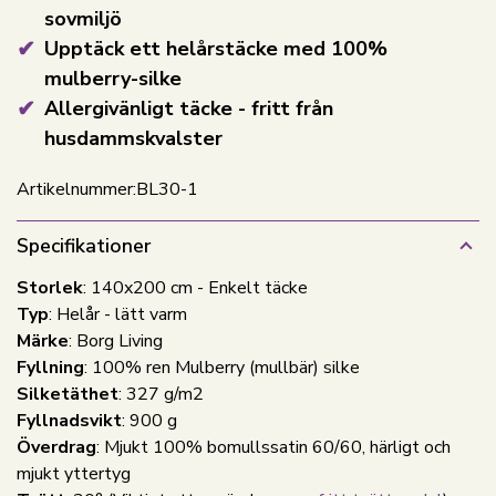
sovmiljö
Upptäck ett helårstäcke med 100%
mulberry-silke
Allergivänligt täcke - fritt från
husdammskvalster
Artikelnummer:
BL30-1
Specifikationer
Storlek
: 140x200 cm - Enkelt täcke
Typ
: Helår - lätt varm
Märke
: Borg Living
Fyllning
: 100% ren Mulberry (mullbär) silke
Silketäthet
: 327 g/m2
Fyllnadsvikt
: 900 g
Överdrag
: Mjukt 100% bomullssatin 60/60, härligt och
mjukt yttertyg