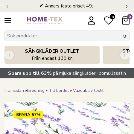
‹
›
Annars fasta priset 49:-
0
0
SÄNGKLÄDER OUTLET
STO
‹
›
Från endast 139 kr.
S
Spara upp till 63%
på mjuka sängkläder i bomullssatin
Framsidan
»
Inredning
»
Till bordet
»
Vaxduk av textil
SPARA
57%