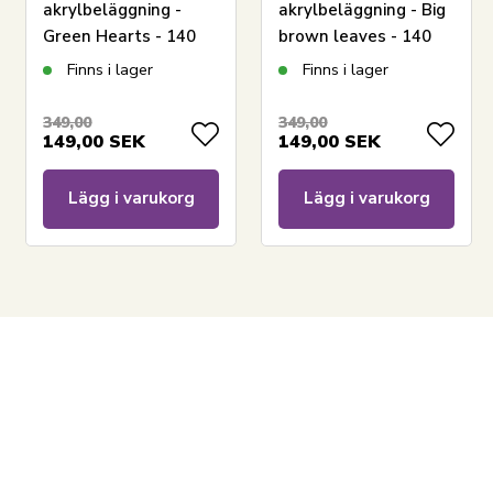
akrylbeläggning -
akrylbeläggning - Big
Green Hearts - 140
brown leaves - 140
cm bred - På metervis
cm bred - På
Finns i lager
Finns i lager
metervara
349,00
349,00
149,00
SEK
149,00
SEK
Lägg i varukorg
Lägg i varukorg