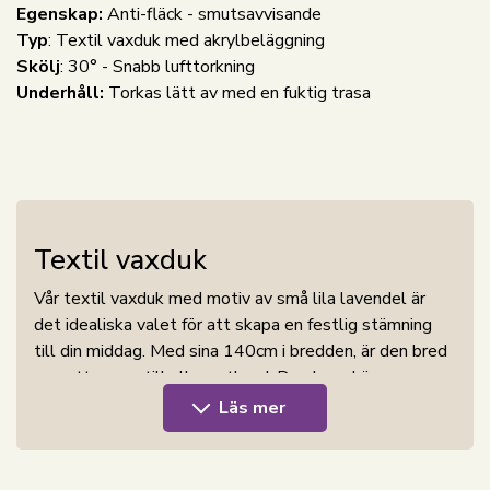
Egenskap:
Anti-fläck - smutsavvisande
Typ
: Textil vaxduk med akrylbeläggning
Skölj
: 30° - Snabb lufttorkning
Underhåll:
Torkas lätt av med en fuktig trasa
Textil vaxduk
Vår textil vaxduk med motiv av små lila lavendel är
det idealiska valet för att skapa en festlig stämning
till din middag. Med sina 140cm i bredden, är den bred
nog att passa till alla matbord. Den kan skäras per
meter som du önskar det.
Läs mer
Textilduk med
akrylbeläggning
är den perfekta
lösningen, då akrylbeläggningen ger duken en
vattenavvisande yta
, vilket gör det lätt att torka av