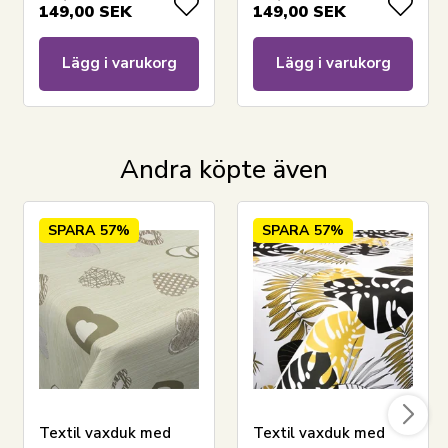
149,00
SEK
149,00
SEK
Lägg i varukorg
Lägg i varukorg
Andra köpte även
SPARA
57%
SPARA
57%
LÄGG I VARUKORGEN
Se vårt stora utbud av konstgjorda växter och
blommor
Se vårt stora utbud av prydnadssaker till
hemmet
Har du frågor om produkten?
Textil vaxduk med
Textil vaxduk med