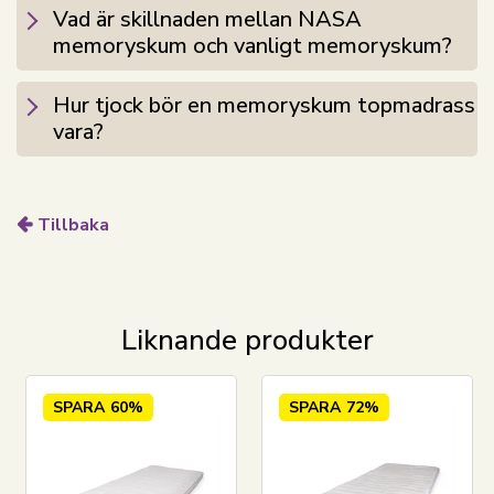
NASA memoryskum toppmadrassens
Vad är skillnaden mellan NASA
egenskaper:
memoryskum och vanligt memoryskum?
Tryckavlastande och formar sig efter din kropp
Hur tjock bör en memoryskum topmadrass
för optimalt stöd och sovkomfort.
vara?
Fördela din kroppsvikt och reducerar
tryckpunkter som kan leda till orolig sömn.
Allergivänlig och hygienisk.
Tillbaka
(
Eftersom toppmadrassen är vakuumförpackad ska den
ligga i 72 timmar efter att den tagits ur förpackningen
för att uppnå sin fulla form)
Liknande produkter
Det danska märket
Borg Living
producerar exklusiva
serier av täcken, kuddar och hemtextilier till ditt hem.
SPARA
60%
SPARA
72%
Märket, som etablerades 2013, är bland annat känt för
nytänkande inom kvalitet och design. Borg Livings
fantastiska produkter bidrar till en optimal och