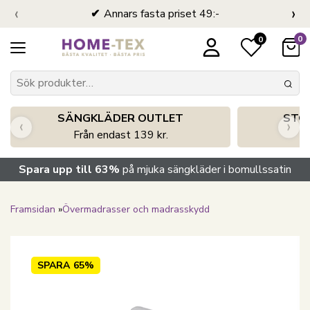
‹
›
Annars fasta priset 49:-
0
0
SÄNGKLÄDER OUTLET
STO
‹
›
Från endast 139 kr.
S
Spara upp till 63%
på mjuka sängkläder i bomullssatin
Framsidan
»
Övermadrasser och madrasskydd
SPARA
65%