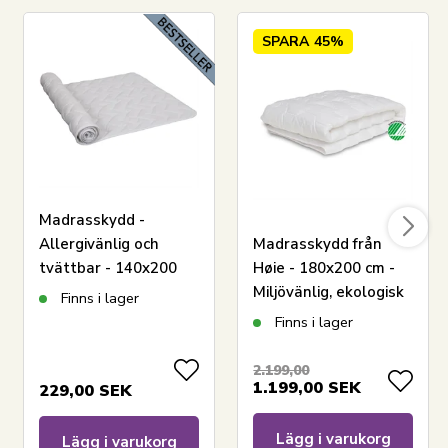
LÄGG I VARUKORGEN
SPARA
45%
Läs vår toppmadrassguide
Se vårt stora utbud av Overmadrasslaken
180x200
Se vårt stora utbud av Madrasskydd 180x200
Madrasskydd -
Har du frågor om produkten?
Allergivänlig och
Madrasskydd från
tvättbar - 140x200
Høie - 180x200 cm -
cm - Mjuk och praktisk
Miljövänlig, ekologisk
Finns i lager
madrasskydd från
och bekväm
Finns i lager
Nordstrand Home
madrasskydd - Høie
of Scandinavia
2.199,00
1.199,00
SEK
229,00
SEK
Lägg i varukorg
Lägg i varukorg