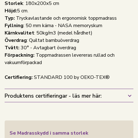
Storlek
: 180x200x5 cm
Höjd:
5 cm.
Typ:
Tryckavlastande och ergonomisk toppmadrass
Fyllning
: 50 mm kärna - NASA memoryskum
Kärnkvalitet
: 50kg/m3 (medel hårdhet)
Överdrag
: Quiltat bambuöverdrag
Tvätt:
30° - Avtagbart överdrag
Förpackning:
Toppmadrassen levereras rullad och
vakuumförpackad
Certifiering:
STANDARD 100 by OEKO-TEX®
Produktens certifieringar - läs mer här:
Se Madrasskydd i samma storlek