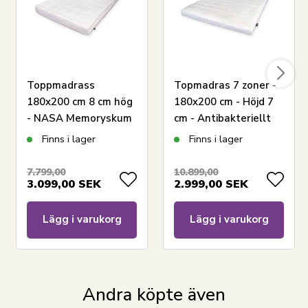
behaglig nattsömn samt pryder ditt hem med modernt
och snyggt hemtillbehör.
Toppmadrass
Topmadras 7 zoner -
180x200 cm 8 cm hög
180x200 cm - Höjd 7
- NASA Memoryskum
cm - Antibakteriellt
- Ergonomisk
överdrag med aloe
Finns i lager
Finns i lager
toppmadrass - Borg
vera - Memoryskum
Living
topmadras för
7.799,00
10.899,00
3.099,00
SEK
2.999,00
SEK
tryckavlastande
dubbelsäng - By Borg
madrass
Lägg i varukorg
Lägg i varukorg
Andra köpte även