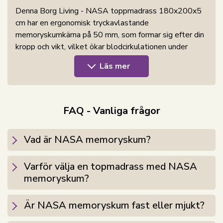
Denna Borg Living - NASA toppmadrass 180x200x5
cm har en ergonomisk tryckavlastande
memoryskumkärna på 50 mm, som formar sig efter din
kropp och vikt, vilket ökar blodcirkulationen under
sömn och ger bästa stöd för hela kroppen. NASA-
Läs mer
toppmadrasser följer ryggradens naturliga kurva och
ger ett optimalt stöd för rygg, nacke och axlar. Extra
bekväm toppmadrass som hjälper dig till en god natts
sömn.
FAQ - Vanliga frågor
NASA Memory-skum är ett helt speciellt material.
Vad är NASA memoryskum?
Detta skum har en särskild cellstruktur så att luft kan
cirkulera, samt är överdraget gjort av bambu (60%
Varför välja en topmadrass med NASA
bambu och 40% polyester), vilket gör att
memoryskum?
toppmadrassen känns mindre varm. Dessutom har det
bättre ventilationsförmåga än många andra
toppmadrasser på marknaden.
Är NASA memoryskum fast eller mjukt?